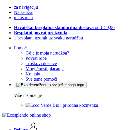
za navigaciju
Na sadržaj
u košaricu
Hrvatska: besplatna standardna dostava
od € 59,90
Besplatni povrat proizvoda
1 besplatni uzorak uz svaku narudžbu
Pomoć
Gdje je moja narudžba?
Povrat robe
Troškovi dostave
Mogućnosti plaćanja
Kontakt
Sve teme pomoći
Više inspiracije
Bio i prirodna kozmetika
Prijava