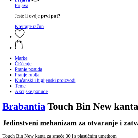
Prijava
Jeste li ovdje
prvi put?
Kreirajte račun
Marke
Čišćenje
Pranje posuđa
Pranje rublja
Kućanski i higijenski proizvodi
Teme
Akcijske ponude
Brabantia
Touch Bin New kanta 
Jedinstveni mehanizam za otvaranje i zatv
Touch Bin New kanta za smeće 30 l s plastičnim umetkom