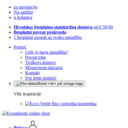
za navigaciju
Na sadržaj
u košaricu
Hrvatska: besplatna standardna dostava
od € 59,90
Besplatni povrat proizvoda
1 besplatni uzorak uz svaku narudžbu
Pomoć
Gdje je moja narudžba?
Povrat robe
Troškovi dostave
Mogućnosti plaćanja
Kontakt
Sve teme pomoći
Više inspiracije
Bio i prirodna kozmetika
Prijava