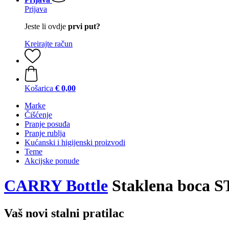
Prijava
Jeste li ovdje
prvi put?
Kreirajte račun
Košarica
€ 0,00
Marke
Čišćenje
Pranje posuđa
Pranje rublja
Kućanski i higijenski proizvodi
Teme
Akcijske ponude
CARRY Bottle
Staklena boca 
Vaš novi stalni pratilac