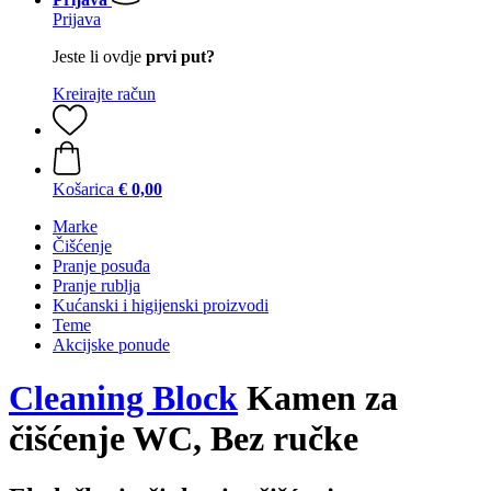
Prijava
Jeste li ovdje
prvi put?
Kreirajte račun
Košarica
€ 0,00
Marke
Čišćenje
Pranje posuđa
Pranje rublja
Kućanski i higijenski proizvodi
Teme
Akcijske ponude
Cleaning Block
Kamen za
čišćenje WC, Bez ručke