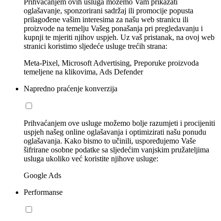
Prihvaćanjem ovih usluga možemo Vam prikazati
oglašavanje, sponzorirani sadržaj ili promocije popusta
prilagođene vašim interesima za našu web stranicu ili
proizvode na temelju Vašeg ponašanja pri pregledavanju i
kupnji te mjeriti njihov uspjeh. Uz vaš pristanak, na ovoj web
stranici koristimo sljedeće usluge trećih strana:
Meta-Pixel, Microsoft Advertising, Preporuke proizvoda
temeljene na klikovima, Ads Defender
Napredno praćenje konverzija
Prihvaćanjem ove usluge možemo bolje razumjeti i procijeniti
uspjeh našeg online oglašavanja i optimizirati našu ponudu
oglašavanja. Kako bismo to učinili, uspoređujemo Vaše
šifrirane osobne podatke sa sljedećim vanjskim pružateljima
usluga ukoliko već koristite njihove usluge:
Google Ads
Performanse