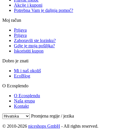
Akcije i kuponi
Potrebna Vam je daljnja pomoć?
Moj račun
Prijava
Prijava
Zaboravili ste lozinku?
Gdje je moja pošiljka?
Iskoristiti kupon
Dobro je znati
Mi i naš okoliš
EcoBlog
O Ecosplendo
O Ecosplendu
Naša grupa
Kontakt
Promjena regije / jezika
© 2010-2026
niceshops GmbH
- All rights reserved.