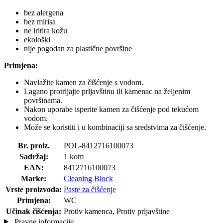
bez alergena
bez mirisa
ne iritira kožu
ekološki
nije pogodan za plastične površine
Primjena:
Navlažite kamen za čišćenje s vodom.
Lagano protrljajte prljavštinu ili kamenac na željenim
površinama.
Nakon uporabe isperite kamen za čišćenje pod tekućom
vodom.
Može se koristiti i u kombinaciji sa sredstvima za čišćenje.
Br. proiz.
POL-8412716100073
Sadržaj:
1 kom
EAN:
8412716100073
Marke:
Cleaning Block
Vrste proizvoda:
Paste za čišćenje
Primjena:
WC
Učinak čišćenja:
Protiv kamenca, Protiv prljavštine
Pravne informacije