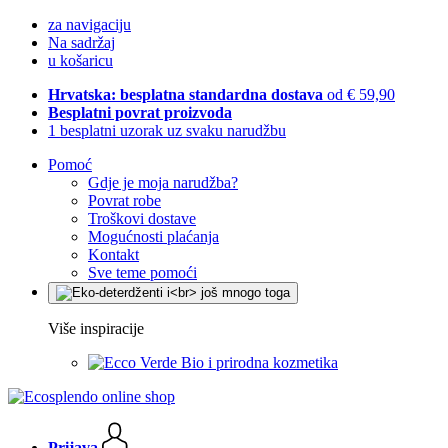
za navigaciju
Na sadržaj
u košaricu
Hrvatska: besplatna standardna dostava
od € 59,90
Besplatni povrat proizvoda
1 besplatni uzorak uz svaku narudžbu
Pomoć
Gdje je moja narudžba?
Povrat robe
Troškovi dostave
Mogućnosti plaćanja
Kontakt
Sve teme pomoći
Više inspiracije
Bio i prirodna kozmetika
Prijava