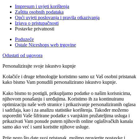
Impresum i uvjeti korištenja
Zaštita osobnih podataka
Opći uvjeti poslovanja i pravila otkazivanja
Izjava o pristupačnosti
Postavke privatnosti
Poduzeće
Ostale Niceshops web trgovine
Odustati od ugovora
Personalizirajte svoje iskustvo kupnje
Kolačiće i druge tehnologije koristimo samo uz Vaš osobni pristanak
kako bismo Vam ponudili personalizirano iskustvo kupnje.
Kako bismo to postigli, prikupljamo podatke o našim korisnicima,
njihovom ponašanju i uređajima. Koristimo ih za kontinuiranu
optimizaciju naše web stranice i prikazivanje personaliziranih oglasa
i sadržaja, kao i za analizu statistike korištenja. Također možemo
usporediti Vaše šifrirane podatke s vanjskim pružateljima usluga i
prikazivati Vam ponude putem njihovih online oglašivačkih kanala
samo ako već i sami koristite njihove usluge.
Prije nego što date svoj pristanak, molimo provjerite postavke i