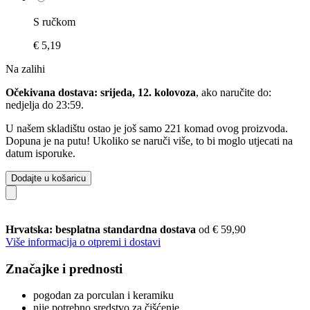
S ručkom
€ 5,19
Na zalihi
Očekivana dostava: srijeda, 12. kolovoza
, ako naručite do:
nedjelja do 23:59
.
U našem skladištu ostao je još samo 221 komad ovog proizvoda.
Dopuna je na putu! Ukoliko se naruči više, to bi moglo utjecati na
datum isporuke.
Dodajte u košaricu
Hrvatska: besplatna standardna dostava
od € 59,90
Više informacija o otpremi i dostavi
Značajke i prednosti
pogodan za porculan i keramiku
nije potrebno sredstvo za čišćenje