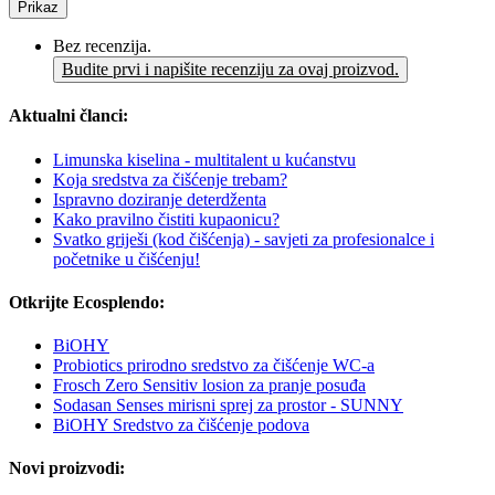
Prikaz
Bez recenzija.
Budite prvi i napišite recenziju za ovaj proizvod.
Aktualni članci:
Limunska kiselina - multitalent u kućanstvu
Koja sredstva za čišćenje trebam?
Ispravno doziranje deterdženta
Kako pravilno čistiti kupaonicu?
Svatko griješi (kod čišćenja) - savjeti za profesionalce i
početnike u čišćenju!
Otkrijte Ecosplendo:
BiOHY
Probiotics prirodno sredstvo za čišćenje WC-a
Frosch Zero Sensitiv losion za pranje posuđa
Sodasan Senses mirisni sprej za prostor - SUNNY
BiOHY Sredstvo za čišćenje podova
Novi proizvodi: