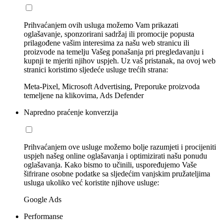
Prihvaćanjem ovih usluga možemo Vam prikazati
oglašavanje, sponzorirani sadržaj ili promocije popusta
prilagođene vašim interesima za našu web stranicu ili
proizvode na temelju Vašeg ponašanja pri pregledavanju i
kupnji te mjeriti njihov uspjeh. Uz vaš pristanak, na ovoj web
stranici koristimo sljedeće usluge trećih strana:
Meta-Pixel, Microsoft Advertising, Preporuke proizvoda
temeljene na klikovima, Ads Defender
Napredno praćenje konverzija
Prihvaćanjem ove usluge možemo bolje razumjeti i procijeniti
uspjeh našeg online oglašavanja i optimizirati našu ponudu
oglašavanja. Kako bismo to učinili, uspoređujemo Vaše
šifrirane osobne podatke sa sljedećim vanjskim pružateljima
usluga ukoliko već koristite njihove usluge:
Google Ads
Performanse