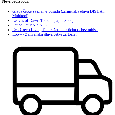
Novi proizvodi:
Glava četke za pranje posuđa (zamjenska glava DISHA i
Multitool)
Leaves of Dawn Toaletni papir, 3-slojni
Sauba Set BARISTA
Eco Green Living Deterdžent u listićima - bez mirisa
Loowy Zamjenska glava četke za toalet