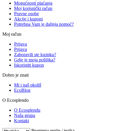
Mogućnosti plaćanja
Moj korisnički račun
Pravne osobe
Akcije i kuponi
Potrebna Vam je daljnja pomoć?
Moj račun
Prijava
Prijava
Zaboravili ste lozinku?
Gdje je moja pošiljka?
Iskoristiti kupon
Dobro je znati
Mi i naš okoliš
EcoBlog
O Ecosplendo
O Ecosplendu
Naša grupa
Kontakt
Promjena regije / jezika