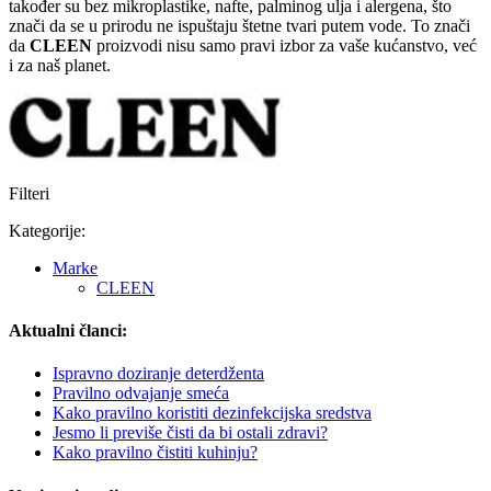
također su bez mikroplastike, nafte, palminog ulja i alergena, što
znači da se u prirodu ne ispuštaju štetne tvari putem vode. To znači
da
CLEEN
proizvodi nisu samo pravi izbor za vaše kućanstvo, već
i za naš planet.
Filteri
Kategorije:
Marke
CLEEN
Aktualni članci:
Ispravno doziranje deterdženta
Pravilno odvajanje smeća
Kako pravilno koristiti dezinfekcijska sredstva
Jesmo li previše čisti da bi ostali zdravi?
Kako pravilno čistiti kuhinju?