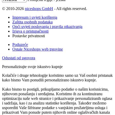
© 2010-2026
niceshops GmbH
- All rights reserved.
Impresum i uvjeti korištenja
Zaštita osobnih podataka
Opći uvjeti poslovanja i pravila otkazivanja
Izjava o pristupačnosti
Postavke privatnosti
Poduzeće
Ostale Niceshops web trgovine
Odustati od ugovora
Personalizirajte svoje iskustvo kupnje
Kolačiće i druge tehnologije koristimo samo uz Vaš osobni pristanak
kako bismo Vam ponudili personalizirano iskustvo kupnje.
Kako bismo to postigli, prikupljamo podatke o našim korisnicima,
njihovom ponašanju i uređajima. Koristimo ih za kontinuiranu
optimizaciju naše web stranice i prikazivanje personaliziranih oglasa
i sadržaja, kao i za analizu statistike korištenja. Također možemo
usporediti Vaše šifrirane podatke s vanjskim pružateljima usluga i
prikazivati Vam ponude putem njihovih online oglašivačkih kanala