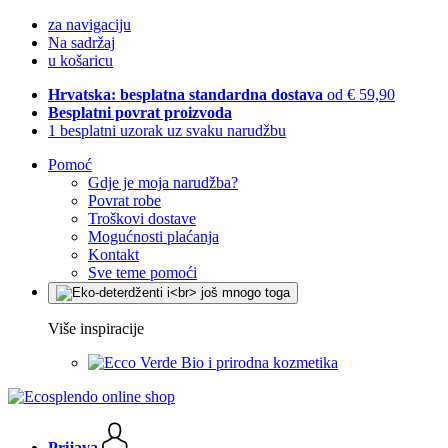
za navigaciju
Na sadržaj
u košaricu
Hrvatska: besplatna standardna dostava
od € 59,90
Besplatni povrat proizvoda
1 besplatni uzorak uz svaku narudžbu
Pomoć
Gdje je moja narudžba?
Povrat robe
Troškovi dostave
Mogućnosti plaćanja
Kontakt
Sve teme pomoći
Više inspiracije
Bio i prirodna kozmetika
Prijava