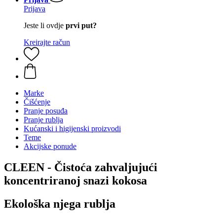
Prijava
Jeste li ovdje
prvi put?
Kreirajte račun
Marke
Čišćenje
Pranje posuđa
Pranje rublja
Kućanski i higijenski proizvodi
Teme
Akcijske ponude
CLEEN - Čistoća zahvaljujući
koncentriranoj snazi kokosa
Ekološka njega rublja