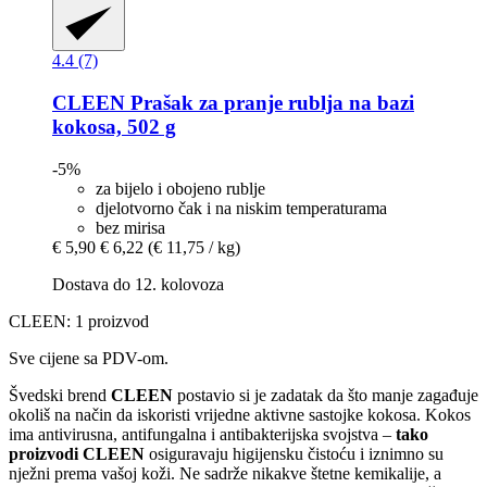
4.4 (7)
CLEEN
Prašak za pranje rublja na bazi
kokosa, 502 g
-5%
za bijelo i obojeno rublje
djelotvorno čak i na niskim temperaturama
bez mirisa
€ 5,90
€ 6,22
(€ 11,75 / kg)
Dostava do 12. kolovoza
CLEEN: 1 proizvod
Sve cijene sa PDV-om.
Švedski brend
CLEEN
postavio si je zadatak da što manje zagađuje
okoliš na način da iskoristi vrijedne aktivne sastojke kokosa. Kokos
ima antivirusna, antifungalna i antibakterijska svojstva –
tako
proizvodi CLEEN
osiguravaju higijensku čistoću i iznimno su
nježni prema vašoj koži. Ne sadrže nikakve štetne kemikalije, a