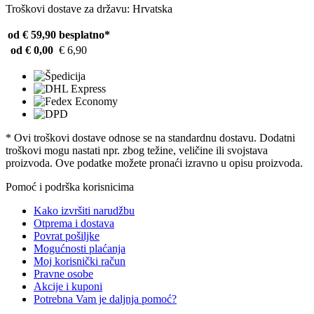
Troškovi dostave za državu: Hrvatska
od € 59,90
besplatno*
od € 0,00
€ 6,90
* Ovi troškovi dostave odnose se na standardnu ​​dostavu. Dodatni
troškovi mogu nastati npr. zbog težine, veličine ili svojstava
proizvoda. Ove podatke možete pronaći izravno u opisu proizvoda.
Pomoć i podrška korisnicima
Kako izvršiti narudžbu
Otprema i dostava
Povrat pošiljke
Mogućnosti plaćanja
Moj korisnički račun
Pravne osobe
Akcije i kuponi
Potrebna Vam je daljnja pomoć?