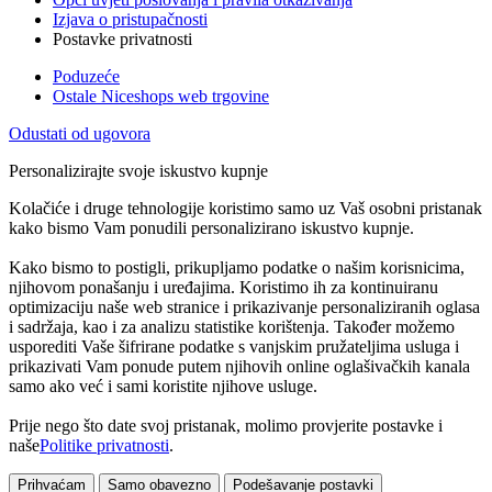
Izjava o pristupačnosti
Postavke privatnosti
Poduzeće
Ostale Niceshops web trgovine
Odustati od ugovora
Personalizirajte svoje iskustvo kupnje
Kolačiće i druge tehnologije koristimo samo uz Vaš osobni pristanak
kako bismo Vam ponudili personalizirano iskustvo kupnje.
Kako bismo to postigli, prikupljamo podatke o našim korisnicima,
njihovom ponašanju i uređajima. Koristimo ih za kontinuiranu
optimizaciju naše web stranice i prikazivanje personaliziranih oglasa
i sadržaja, kao i za analizu statistike korištenja. Također možemo
usporediti Vaše šifrirane podatke s vanjskim pružateljima usluga i
prikazivati Vam ponude putem njihovih online oglašivačkih kanala
samo ako već i sami koristite njihove usluge.
Prije nego što date svoj pristanak, molimo provjerite postavke i
naše
Politike privatnosti
.
Prihvaćam
Samo obavezno
Podešavanje postavki