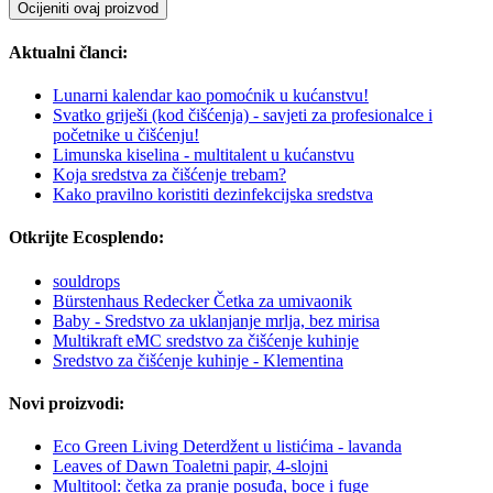
Ocijeniti ovaj proizvod
Aktualni članci:
Lunarni kalendar kao pomoćnik u kućanstvu!
Svatko griješi (kod čišćenja) - savjeti za profesionalce i
početnike u čišćenju!
Limunska kiselina - multitalent u kućanstvu
Koja sredstva za čišćenje trebam?
Kako pravilno koristiti dezinfekcijska sredstva
Otkrijte Ecosplendo:
souldrops
Bürstenhaus Redecker Četka za umivaonik
Baby - Sredstvo za uklanjanje mrlja, bez mirisa
Multikraft eMC sredstvo za čišćenje kuhinje
Sredstvo za čišćenje kuhinje - Klementina
Novi proizvodi:
Eco Green Living Deterdžent u listićima - lavanda
Leaves of Dawn Toaletni papir, 4-slojni
Multitool: četka za pranje posuđa, boce i fuge