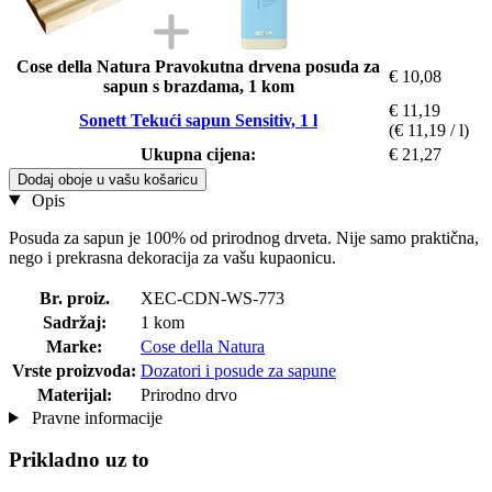
Cose della Natura Pravokutna drvena posuda za
€ 10,08
sapun s brazdama, 1 kom
€ 11,19
Sonett Tekući sapun Sensitiv, 1 l
(€ 11,19 / l)
Ukupna cijena:
€ 21,27
Dodaj oboje u vašu košaricu
Opis
Posuda za sapun je 100% od prirodnog drveta. Nije samo praktična,
nego i prekrasna dekoracija za vašu kupaonicu.
Br. proiz.
XEC-CDN-WS-773
Sadržaj:
1 kom
Marke:
Cose della Natura
Vrste proizvoda:
Dozatori i posude za sapune
Materijal:
Prirodno drvo
Pravne informacije
Prikladno uz to