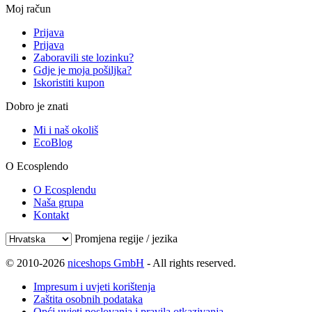
Moj račun
Prijava
Prijava
Zaboravili ste lozinku?
Gdje je moja pošiljka?
Iskoristiti kupon
Dobro je znati
Mi i naš okoliš
EcoBlog
O Ecosplendo
O Ecosplendu
Naša grupa
Kontakt
Promjena regije / jezika
© 2010-2026
niceshops GmbH
- All rights reserved.
Impresum i uvjeti korištenja
Zaštita osobnih podataka
Opći uvjeti poslovanja i pravila otkazivanja