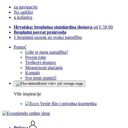
za navigaciju
Na sadržaj
u košaricu
Hrvatska: besplatna standardna dostava
od € 59,90
Besplatni povrat proizvoda
1 besplatni uzorak uz svaku narudžbu
Pomoć
Gdje je moja narudžba?
Povrat robe
Troškovi dostave
Mogućnosti plaćanja
Kontakt
Sve teme pomoći
Više inspiracije
Bio i prirodna kozmetika
Prijava