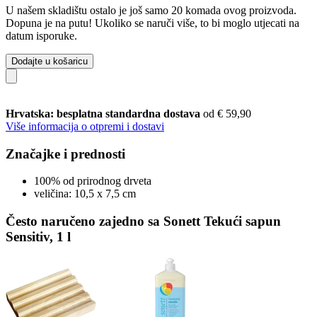
U našem skladištu ostalo je još samo 20 komada ovog proizvoda.
Dopuna je na putu! Ukoliko se naruči više, to bi moglo utjecati na
datum isporuke.
Dodajte u košaricu
Hrvatska: besplatna standardna dostava
od € 59,90
Više informacija o otpremi i dostavi
Značajke i prednosti
100% od prirodnog drveta
veličina: 10,5 x 7,5 cm
Često naručeno zajedno sa Sonett Tekući sapun
Sensitiv, 1 l