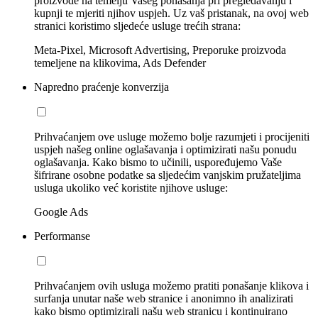
proizvode na temelju Vašeg ponašanja pri pregledavanju i
kupnji te mjeriti njihov uspjeh. Uz vaš pristanak, na ovoj web
stranici koristimo sljedeće usluge trećih strana:
Meta-Pixel, Microsoft Advertising, Preporuke proizvoda
temeljene na klikovima, Ads Defender
Napredno praćenje konverzija
Prihvaćanjem ove usluge možemo bolje razumjeti i procijeniti
uspjeh našeg online oglašavanja i optimizirati našu ponudu
oglašavanja. Kako bismo to učinili, uspoređujemo Vaše
šifrirane osobne podatke sa sljedećim vanjskim pružateljima
usluga ukoliko već koristite njihove usluge:
Google Ads
Performanse
Prihvaćanjem ovih usluga možemo pratiti ponašanje klikova i
surfanja unutar naše web stranice i anonimno ih analizirati
kako bismo optimizirali našu web stranicu i kontinuirano