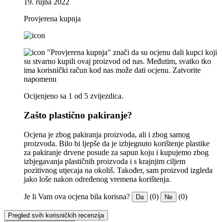
19. rujna 2022
Provjerena kupnja
"Provjerena kupnja" znači da su ocjenu dali kupci koji
su stvarno kupili ovaj proizvod od nas. Međutim, svatko tko
ima korisnički račun kod nas može dati ocjenu.
Zatvorite
napomenu
Ocijenjeno sa 1 od 5 zvijezdica.
Zašto plastično pakiranje?
Ocjena je zbog pakiranja proizvoda, ali i zbog samog
proizvoda. Bilo bi ljepše da je izbjegnuto korištenje plastike
za pakiranje drvene posude za sapun koju i kupujemo zbog
izbjegavanja plastičnih proizvoda i s krajnjim ciljem
pozitivnog utjecaja na okoliš. Također, sam proizvod izgleda
jako loše nakon određenog vremena korištenja.
Je li Vam ova ocjena bila korisna?
(0)
(0)
Da
Ne
Pregled svih korisničkih recenzija