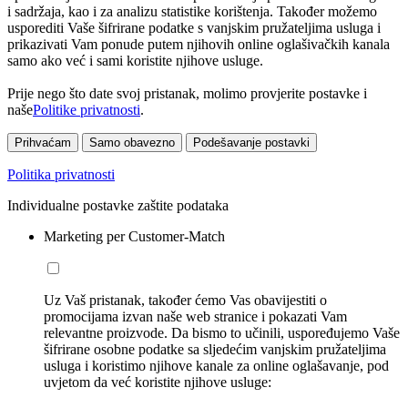
i sadržaja, kao i za analizu statistike korištenja. Također možemo
usporediti Vaše šifrirane podatke s vanjskim pružateljima usluga i
prikazivati Vam ponude putem njihovih online oglašivačkih kanala
samo ako već i sami koristite njihove usluge.
Prije nego što date svoj pristanak, molimo provjerite postavke i
naše
Politike privatnosti
.
Prihvaćam
Samo obavezno
Podešavanje postavki
Politika privatnosti
Individualne postavke zaštite podataka
Marketing per Customer-Match
Uz Vaš pristanak, također ćemo Vas obavijestiti o
promocijama izvan naše web stranice i pokazati Vam
relevantne proizvode. Da bismo to učinili, uspoređujemo Vaše
šifrirane osobne podatke sa sljedećim vanjskim pružateljima
usluga i koristimo njihove kanale za online oglašavanje, pod
uvjetom da već koristite njihove usluge: