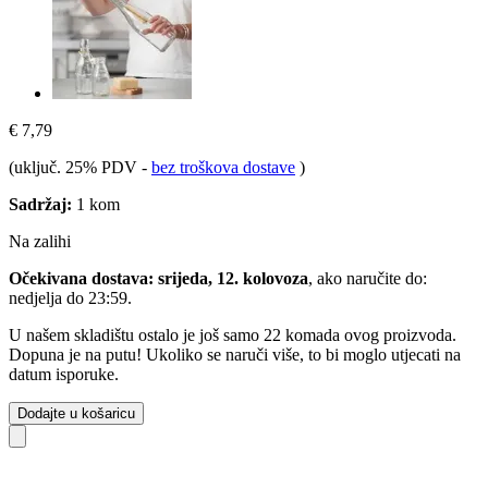
€ 7,79
(uključ. 25% PDV
-
bez troškova dostave
)
Sadržaj:
1 kom
Na zalihi
Očekivana dostava: srijeda, 12. kolovoza
, ako naručite do:
nedjelja do 23:59
.
U našem skladištu ostalo je još samo 22 komada ovog proizvoda.
Dopuna je na putu! Ukoliko se naruči više, to bi moglo utjecati na
datum isporuke.
Dodajte u košaricu