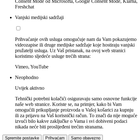
Consent Mode od Microsofta, Google Consent Mode, Klarna,
Freshchat
Vanjski medijski sadržaji
Prihvaćanje ovih usluga omogućuje nam da Vam pokazujemo
videozapise ili druge medijske sadržaje koje hostiraju vanjski
pružatelji usluga. Uz Vaš pristanak, na ovoj web stranici
koristimo sljedeće usluge trećih strana:
Vimeo, YouTube
Neophodno
Uvijek aktivno
Tehnički potrebni kolačići osiguravaju samo osnovne funkcije
naše web stranice. Koriste se, na primjer, kako bi Vam
omogućili prikupljanje proizvoda u Vašoj košarici za kupnju
ili za prijavu na Vaš korisnički račun. To znači da nije moguće
izvući bilo kakve zaključke o Vama i svi dobiveni podaci
nikada neće biti proslijeđeni trećim stranama.
Spremite postavke
Prihvaćam
Samo obavezno