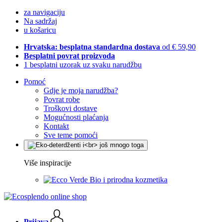
za navigaciju
Na sadržaj
u košaricu
Hrvatska: besplatna standardna dostava
od € 59,90
Besplatni povrat proizvoda
1 besplatni uzorak uz svaku narudžbu
Pomoć
Gdje je moja narudžba?
Povrat robe
Troškovi dostave
Mogućnosti plaćanja
Kontakt
Sve teme pomoći
Više inspiracije
Bio i prirodna kozmetika
Prijava