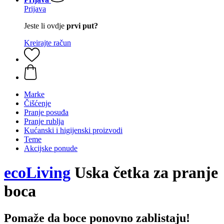
Prijava
Jeste li ovdje
prvi put?
Kreirajte račun
Marke
Čišćenje
Pranje posuđa
Pranje rublja
Kućanski i higijenski proizvodi
Teme
Akcijske ponude
ecoLiving
Uska četka za pranje
boca
Pomaže da boce ponovno zablistaju!