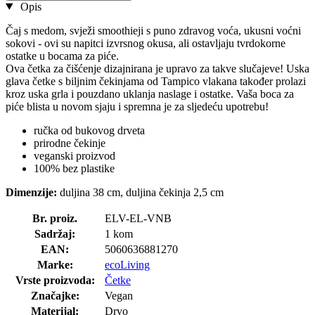
Opis
Čaj s medom, svježi smoothieji s puno zdravog voća, ukusni voćni
sokovi - ovi su napitci izvrsnog okusa, ali ostavljaju tvrdokorne
ostatke u bocama za piće.
Ova četka za čišćenje dizajnirana je upravo za takve slučajeve! Uska
glava četke s biljnim čekinjama od Tampico vlakana također prolazi
kroz uska grla i pouzdano uklanja naslage i ostatke. Vaša boca za
piće blista u novom sjaju i spremna je za sljedeću upotrebu!
ručka od bukovog drveta
prirodne čekinje
veganski proizvod
100% bez plastike
Dimenzije:
duljina 38 cm, duljina čekinja 2,5 cm
Br. proiz.
ELV-EL-VNB
Sadržaj:
1 kom
EAN:
5060636881270
Marke:
ecoLiving
Vrste proizvoda:
Četke
Značajke:
Vegan
Materijal:
Drvo