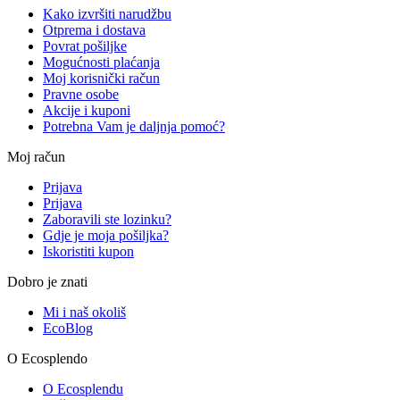
Kako izvršiti narudžbu
Otprema i dostava
Povrat pošiljke
Mogućnosti plaćanja
Moj korisnički račun
Pravne osobe
Akcije i kuponi
Potrebna Vam je daljnja pomoć?
Moj račun
Prijava
Prijava
Zaboravili ste lozinku?
Gdje je moja pošiljka?
Iskoristiti kupon
Dobro je znati
Mi i naš okoliš
EcoBlog
O Ecosplendo
O Ecosplendu