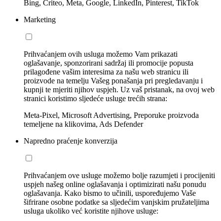
Bing, Criteo, Meta, Google, LinkedIn, Pinterest, TikTok
Marketing
Prihvaćanjem ovih usluga možemo Vam prikazati
oglašavanje, sponzorirani sadržaj ili promocije popusta
prilagođene vašim interesima za našu web stranicu ili
proizvode na temelju Vašeg ponašanja pri pregledavanju i
kupnji te mjeriti njihov uspjeh. Uz vaš pristanak, na ovoj web
stranici koristimo sljedeće usluge trećih strana:
Meta-Pixel, Microsoft Advertising, Preporuke proizvoda
temeljene na klikovima, Ads Defender
Napredno praćenje konverzija
Prihvaćanjem ove usluge možemo bolje razumjeti i procijeniti
uspjeh našeg online oglašavanja i optimizirati našu ponudu
oglašavanja. Kako bismo to učinili, uspoređujemo Vaše
šifrirane osobne podatke sa sljedećim vanjskim pružateljima
usluga ukoliko već koristite njihove usluge: