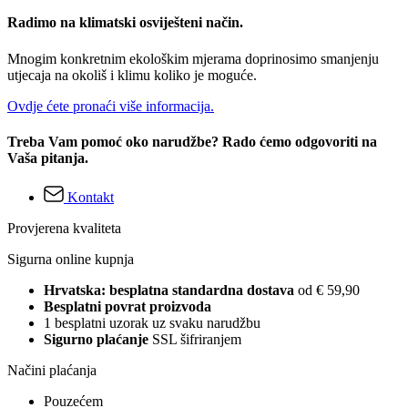
Radimo na klimatski osviješteni način.
Mnogim konkretnim ekološkim mjerama doprinosimo smanjenju
utjecaja na okoliš i klimu koliko je moguće.
Ovdje ćete pronaći više informacija.
Treba Vam pomoć oko narudžbe? Rado ćemo odgovoriti na
Vaša pitanja.
Kontakt
Provjerena kvaliteta
Sigurna online kupnja
Hrvatska: besplatna standardna dostava
od € 59,90
Besplatni povrat proizvoda
1 besplatni uzorak uz svaku narudžbu
Sigurno plaćanje
SSL šifriranjem
Načini plaćanja
Pouzećem