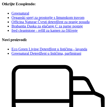
Otkrijte Ecosplendo:
Greenatural
Organski sprej za prostorije s limunskom travom
Officina Naturae Čvrsti deterdžent za pranje posuđa
Brabantia Daska za glačanje C za parne postaje
fred cleantstone - refill za kamen za čišćenje
Novi proizvodi:
Eco Green Living Deterdžent u listićima - lavanda
Greenatural Deterdžent u listićima, parfimirani