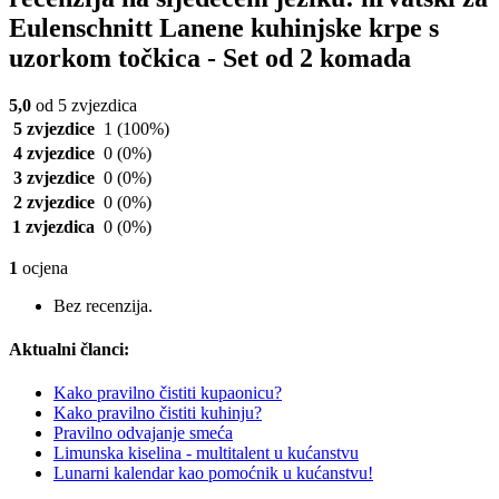
Eulenschnitt Lanene kuhinjske krpe s
uzorkom točkica - Set od 2 komada
5,0
od 5 zvjezdica
5 zvjezdice
1
(100%)
4 zvjezdice
0
(0%)
3 zvjezdice
0
(0%)
2 zvjezdice
0
(0%)
1 zvjezdica
0
(0%)
1
ocjena
Bez recenzija.
Aktualni članci:
Kako pravilno čistiti kupaonicu?
Kako pravilno čistiti kuhinju?
Pravilno odvajanje smeća
Limunska kiselina - multitalent u kućanstvu
Lunarni kalendar kao pomoćnik u kućanstvu!