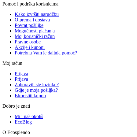
Pomoć i podrška korisnicima
Kako izvršiti narudžbu
Otprema i dostava
Povrat pošiljke
Mogućnosti plaćanja
Moj korisnički račun
Pravne osobe
Akcije i kuponi
Potrebna Vam je daljnja pomoć?
Moj račun
Prijava
Prijava
Zaboravili ste lozinku?
Gdje je moja pošiljka?
Iskoristiti kupon
Dobro je znati
Mi i naš okoliš
EcoBlog
O Ecosplendo