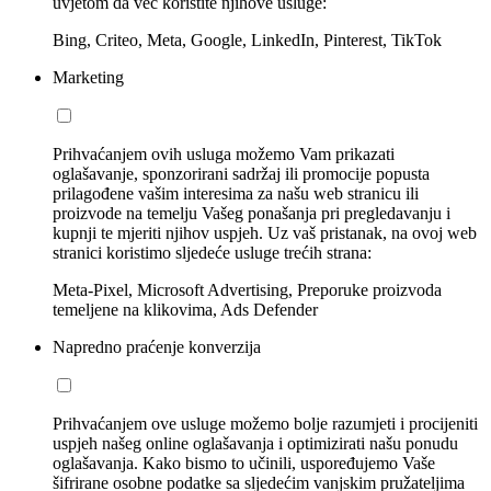
uvjetom da već koristite njihove usluge:
Bing, Criteo, Meta, Google, LinkedIn, Pinterest, TikTok
Marketing
Prihvaćanjem ovih usluga možemo Vam prikazati
oglašavanje, sponzorirani sadržaj ili promocije popusta
prilagođene vašim interesima za našu web stranicu ili
proizvode na temelju Vašeg ponašanja pri pregledavanju i
kupnji te mjeriti njihov uspjeh. Uz vaš pristanak, na ovoj web
stranici koristimo sljedeće usluge trećih strana:
Meta-Pixel, Microsoft Advertising, Preporuke proizvoda
temeljene na klikovima, Ads Defender
Napredno praćenje konverzija
Prihvaćanjem ove usluge možemo bolje razumjeti i procijeniti
uspjeh našeg online oglašavanja i optimizirati našu ponudu
oglašavanja. Kako bismo to učinili, uspoređujemo Vaše
šifrirane osobne podatke sa sljedećim vanjskim pružateljima