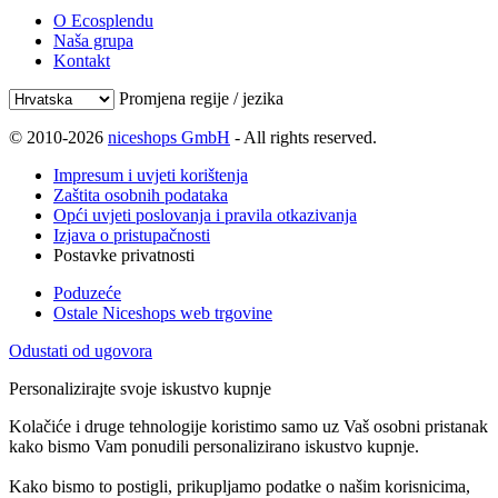
O Ecosplendu
Naša grupa
Kontakt
Promjena regije / jezika
© 2010-2026
niceshops GmbH
- All rights reserved.
Impresum i uvjeti korištenja
Zaštita osobnih podataka
Opći uvjeti poslovanja i pravila otkazivanja
Izjava o pristupačnosti
Postavke privatnosti
Poduzeće
Ostale Niceshops web trgovine
Odustati od ugovora
Personalizirajte svoje iskustvo kupnje
Kolačiće i druge tehnologije koristimo samo uz Vaš osobni pristanak
kako bismo Vam ponudili personalizirano iskustvo kupnje.
Kako bismo to postigli, prikupljamo podatke o našim korisnicima,