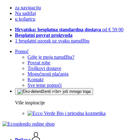
za navigaciju
Na sadržaj
u košaricu
Hrvatska: besplatna standardna dostava
od € 59,90
Besplatni povrat proizvoda
1 besplatni uzorak uz svaku narudžbu
Pomoć
Gdje je moja narudžba?
Povrat robe
Troškovi dostave
Mogućnosti plaćanja
Kontakt
Sve teme pomoći
Više inspiracije
Bio i prirodna kozmetika
Prijava