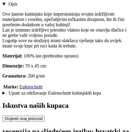
Opis
Ove lanene kuhinjske krpe impresioniraju svojim izdržljivim
materijalom i veselim, upečatljivim točkastim dizajnom, što ih čini
posebnim dodatkom u vašoj kuhinji!
Lan je iznimno izdržljivo prirodno vlakno koje ne ostavlja dlačice i
ne grebe vaše voljeno posuđe.
Logotip sove na stražnjoj strani olakšava vješanje tako da uvijek
imate svoje krpe pri ruci kada ih trebate.
Materijal:
100% lan (prethodno oprano)
Dimenzije:
70 x 45 cm
Gramatura:
200 g/sm
Marke:
Eulenschnitt
Upute za održavanje Eulenschnitt kuhinjskih krpa
Iskustva naših kupaca
Ocijeniti ovaj proizvod
recenzija na sljedećem jeziku: hrvatski za