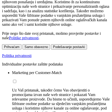
njihovom ponašanju i uređajima. Koristimo ih za kontinuiranu
optimizaciju naše web stranice i prikazivanje personaliziranih oglasa
i sadržaja, kao i za analizu statistike korištenja. Također možemo
usporediti Vaše šifrirane podatke s vanjskim pružateljima usluga i
prikazivati Vam ponude putem njihovih online oglašivačkih kanala
samo ako već i sami koristite njihove usluge.
Prije nego što date svoj pristanak, molimo provjerite postavke i
naše
Politike privatnosti
.
Prihvaćam
Samo obavezno
Podešavanje postavki
Politika privatnosti
Individualne postavke zaštite podataka
Marketing per Customer-Match
Uz Vaš pristanak, također ćemo Vas obavijestiti o
promocijama izvan naše web stranice i pokazati Vam
relevantne proizvode. Da bismo to učinili, uspoređujemo Vaše
šifrirane osobne podatke sa sljedećim vanjskim pružateljima
usluga i koristimo njihove kanale za online oglašavanje, pod