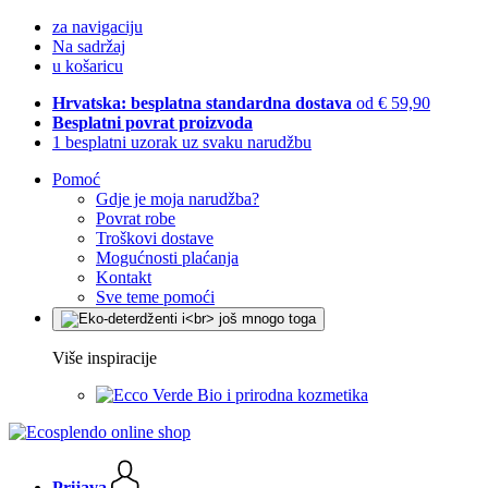
za navigaciju
Na sadržaj
u košaricu
Hrvatska: besplatna standardna dostava
od € 59,90
Besplatni povrat proizvoda
1 besplatni uzorak uz svaku narudžbu
Pomoć
Gdje je moja narudžba?
Povrat robe
Troškovi dostave
Mogućnosti plaćanja
Kontakt
Sve teme pomoći
Više inspiracije
Bio i prirodna kozmetika
Prijava