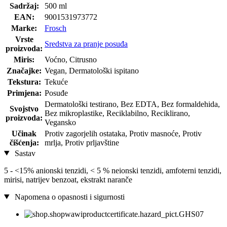
Sadržaj:
500 ml
EAN:
9001531973772
Marke:
Frosch
Vrste
Sredstva za pranje posuđa
proizvoda:
Miris:
Voćno, Citrusno
Značajke:
Vegan, Dermatološki ispitano
Tekstura:
Tekuće
Primjena:
Posuđe
Dermatološki testirano, Bez EDTA, Bez formaldehida,
Svojstvo
Bez mikroplastike, Reciklabilno, Reciklirano,
proizvoda:
Vegansko
Učinak
Protiv zagorjelih ostataka, Protiv masnoće, Protiv
čišćenja:
mrlja, Protiv prljavštine
Sastav
5 - <15% anionski tenzidi, < 5 % neionski tenzidi, amfoterni tenzidi,
mirisi, natrijev benzoat, ekstrakt naranče
Napomena o opasnosti i sigurnosti