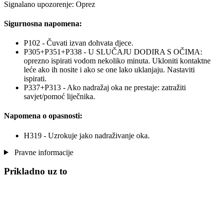
Signalano upozorenje: Oprez
Sigurnosna napomena:
P102 - Čuvati izvan dohvata djece.
P305+P351+P338 - U SLUČAJU DODIRA S OČIMA:
oprezno ispirati vodom nekoliko minuta. Ukloniti kontaktne
leće ako ih nosite i ako se one lako uklanjaju. Nastaviti
ispirati.
P337+P313 - Ako nadražaj oka ne prestaje: zatražiti
savjet/pomoć liječnika.
Napomena o opasnosti:
H319 - Uzrokuje jako nadraživanje oka.
Pravne informacije
Prikladno uz to