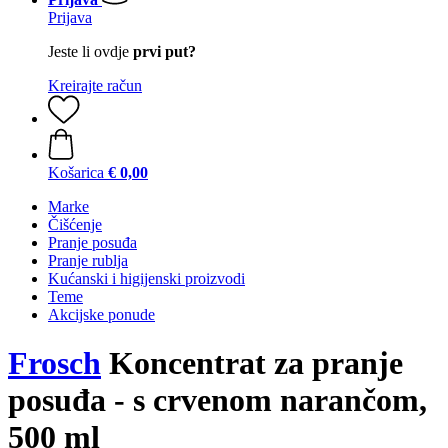
Prijava
Jeste li ovdje
prvi put?
Kreirajte račun
Košarica
€ 0,00
Marke
Čišćenje
Pranje posuđa
Pranje rublja
Kućanski i higijenski proizvodi
Teme
Akcijske ponude
Frosch
Koncentrat za pranje
posuđa - s crvenom narančom,
500 ml