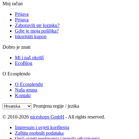
Moj račun
Prijava
Prijava
Zaboravili ste lozinku?
Gdje je moja pošiljka?
Iskoristiti kupon
Dobro je znati
Mi i naš okoliš
EcoBlog
O Ecosplendo
O Ecosplendu
Naša grupa
Kontakt
Promjena regije / jezika
© 2010-2026
niceshops GmbH
- All rights reserved.
Impresum i uvjeti korištenja
Zaštita osobnih podataka
Opći uvjeti poslovanja i pravila otkazivanja