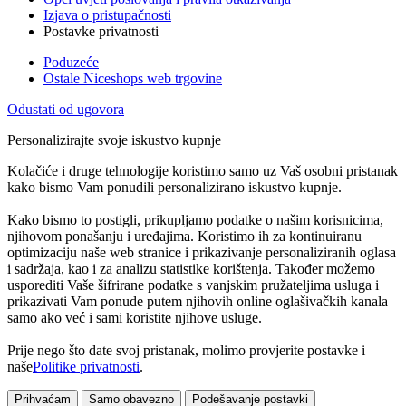
Izjava o pristupačnosti
Postavke privatnosti
Poduzeće
Ostale Niceshops web trgovine
Odustati od ugovora
Personalizirajte svoje iskustvo kupnje
Kolačiće i druge tehnologije koristimo samo uz Vaš osobni pristanak
kako bismo Vam ponudili personalizirano iskustvo kupnje.
Kako bismo to postigli, prikupljamo podatke o našim korisnicima,
njihovom ponašanju i uređajima. Koristimo ih za kontinuiranu
optimizaciju naše web stranice i prikazivanje personaliziranih oglasa
i sadržaja, kao i za analizu statistike korištenja. Također možemo
usporediti Vaše šifrirane podatke s vanjskim pružateljima usluga i
prikazivati Vam ponude putem njihovih online oglašivačkih kanala
samo ako već i sami koristite njihove usluge.
Prije nego što date svoj pristanak, molimo provjerite postavke i
naše
Politike privatnosti
.
Prihvaćam
Samo obavezno
Podešavanje postavki