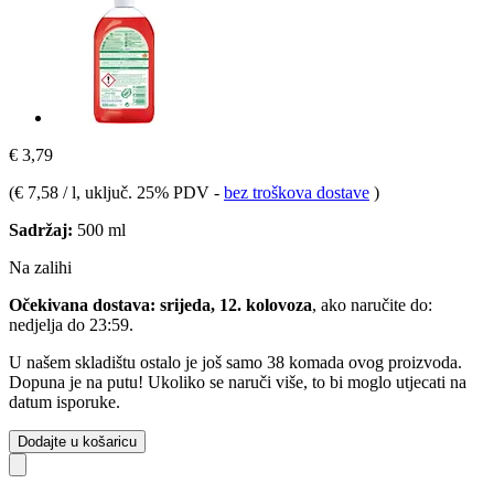
€ 3,79
(
€ 7,58 / l
, uključ. 25% PDV
-
bez troškova dostave
)
Sadržaj:
500 ml
Na zalihi
Očekivana dostava: srijeda, 12. kolovoza
, ako naručite do:
nedjelja do 23:59
.
U našem skladištu ostalo je još samo 38 komada ovog proizvoda.
Dopuna je na putu! Ukoliko se naruči više, to bi moglo utjecati na
datum isporuke.
Dodajte u košaricu