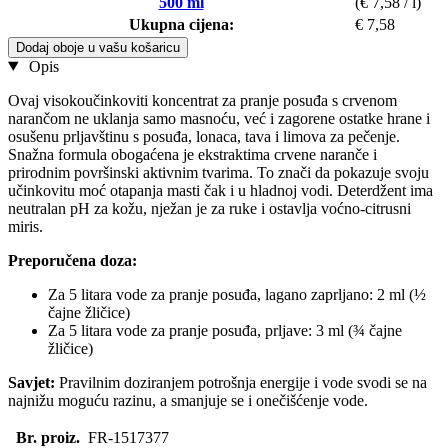
500 ml
(€ 7,58 / l)
Ukupna cijena:
€ 7,58
Dodaj oboje u vašu košaricu
Opis
Ovaj visokoučinkoviti koncentrat za pranje posuđa s crvenom
narančom ne uklanja samo masnoću, već i zagorene ostatke hrane i
osušenu prljavštinu s posuđa, lonaca, tava i limova za pečenje.
Snažna formula obogaćena je ekstraktima crvene naranče i
prirodnim površinski aktivnim tvarima. To znači da pokazuje svoju
učinkovitu moć otapanja masti čak i u hladnoj vodi. Deterdžent ima
neutralan pH za kožu, nježan je za ruke i ostavlja voćno-citrusni
miris.
Preporučena doza:
Za 5 litara vode za pranje posuđa, lagano zaprljano: 2 ml (½
čajne žličice)
Za 5 litara vode za pranje posuđa, prljave: 3 ml (¾ čajne
žličice)
Savjet:
Pravilnim doziranjem potrošnja energije i vode svodi se na
najnižu moguću razinu, a smanjuje se i onečišćenje vode.
Br. proiz.
FR-1517377