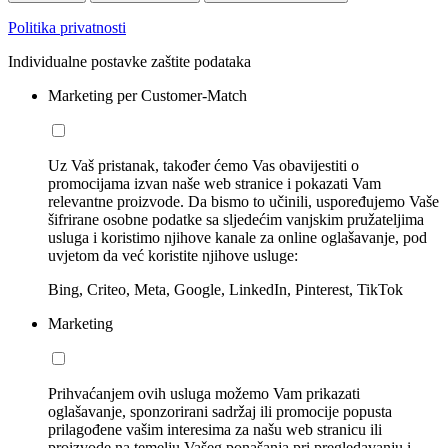
Politika privatnosti
Individualne postavke zaštite podataka
Marketing per Customer-Match
Uz Vaš pristanak, također ćemo Vas obavijestiti o
promocijama izvan naše web stranice i pokazati Vam
relevantne proizvode. Da bismo to učinili, uspoređujemo Vaše
šifrirane osobne podatke sa sljedećim vanjskim pružateljima
usluga i koristimo njihove kanale za online oglašavanje, pod
uvjetom da već koristite njihove usluge:
Bing, Criteo, Meta, Google, LinkedIn, Pinterest, TikTok
Marketing
Prihvaćanjem ovih usluga možemo Vam prikazati
oglašavanje, sponzorirani sadržaj ili promocije popusta
prilagođene vašim interesima za našu web stranicu ili
proizvode na temelju Vašeg ponašanja pri pregledavanju i