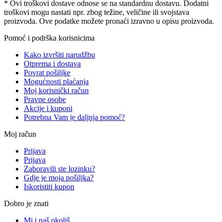
* Ovi troškovi dostave odnose se na standardnu ​​dostavu. Dodatni
troškovi mogu nastati npr. zbog težine, veličine ili svojstava
proizvoda. Ove podatke možete pronaći izravno u opisu proizvoda.
Pomoć i podrška korisnicima
Kako izvršiti narudžbu
Otprema i dostava
Povrat pošiljke
Mogućnosti plaćanja
Moj korisnički račun
Pravne osobe
Akcije i kuponi
Potrebna Vam je daljnja pomoć?
Moj račun
Prijava
Prijava
Zaboravili ste lozinku?
Gdje je moja pošiljka?
Iskoristiti kupon
Dobro je znati
Mi i naš okoliš