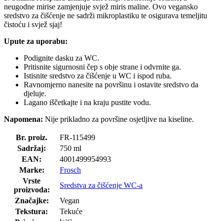
neugodne mirise zamjenjuje svjež miris maline. Ovo vegansko
sredstvo za čišćenje ne sadrži mikroplastiku te osigurava temeljitu
čistoću i svjež sjaj!
Upute za uporabu:
Podignite dasku za WC.
Pritisnite sigurnosni čep s obje strane i odvrnite ga.
Istisnite sredstvo za čišćenje u WC i ispod ruba.
Ravnomjerno nanesite na površinu i ostavite sredstvo da
djeluje.
Lagano iščetkajte i na kraju pustite vodu.
Napomena:
Nije prikladno za površine osjetljive na kiseline.
Br. proiz.
FR-115499
Sadržaj:
750 ml
EAN:
4001499954993
Marke:
Frosch
Vrste
Sredstva za čišćenje WC-a
proizvoda:
Značajke:
Vegan
Tekstura:
Tekuće