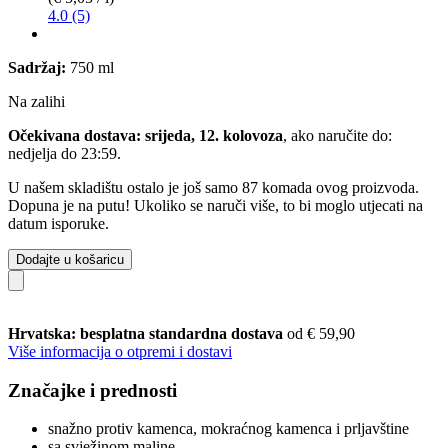
4.0 (5)
Sadržaj:
750 ml
Na zalihi
Očekivana dostava: srijeda, 12. kolovoza
, ako naručite do:
nedjelja do 23:59
.
U našem skladištu ostalo je još samo 87 komada ovog proizvoda.
Dopuna je na putu! Ukoliko se naruči više, to bi moglo utjecati na
datum isporuke.
Dodajte u košaricu
Hrvatska: besplatna standardna dostava
od € 59,90
Više informacija o otpremi i dostavi
Značajke i prednosti
snažno protiv kamenca, mokraćnog kamenca i prljavštine
sa svježinom maline