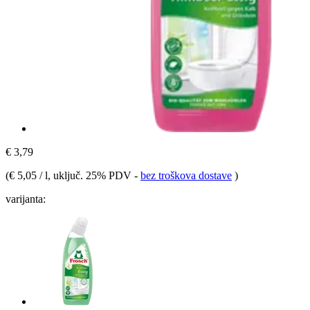
€ 3,79
(
€ 5,05 / l
, uključ. 25% PDV
-
bez troškova dostave
)
varijanta: