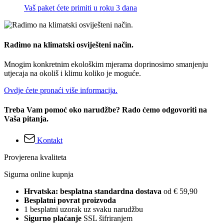
Vaš paket ćete primiti u roku 3 dana
Radimo na klimatski osviješteni način.
Mnogim konkretnim ekološkim mjerama doprinosimo smanjenju
utjecaja na okoliš i klimu koliko je moguće.
Ovdje ćete pronaći više informacija.
Treba Vam pomoć oko narudžbe? Rado ćemo odgovoriti na
Vaša pitanja.
Kontakt
Provjerena kvaliteta
Sigurna online kupnja
Hrvatska: besplatna standardna dostava
od € 59,90
Besplatni povrat proizvoda
1 besplatni uzorak uz svaku narudžbu
Sigurno plaćanje
SSL šifriranjem