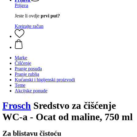
Prijava
Jeste li ovdje
prvi put?
Kreirajte račun
Marke
Čišćenje
Pranje posuđa
Pranje rublja
Kućanski i higijenski proizvodi
Teme
Akcijske ponude
Frosch
Sredstvo za čišćenje
WC-a - Ocat od maline, 750 ml
Za blistavu čistoću