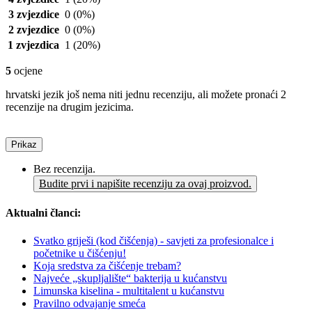
3 zvjezdice
0
(0%)
2 zvjezdice
0
(0%)
1 zvjezdica
1
(20%)
5
ocjene
hrvatski jezik još nema niti jednu recenziju, ali možete pronaći 2
recenzije na drugim jezicima.
Prikaz
Bez recenzija.
Budite prvi i napišite recenziju za ovaj proizvod.
Aktualni članci:
Svatko griješi (kod čišćenja) - savjeti za profesionalce i
početnike u čišćenju!
Koja sredstva za čišćenje trebam?
Najveće „skupljalište“ bakterija u kućanstvu
Limunska kiselina - multitalent u kućanstvu
Pravilno odvajanje smeća