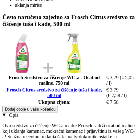
uklanja mirise
Često naručeno zajedno sa Frosch Citrus sredstvo za
čišćenje tuša i kade, 500 ml
Frosch Sredstvo za čišćenje WC-a - Ocat od
€ 3,79
(€ 5,05
maline, 750 ml
/ l)
Frosch Citrus sredstvo za čišćenje tuša i kade,
€ 3,79
500 ml
(€ 7,58 / l)
Ukupna cijena:
€ 7,58
Dodaj oboje u vašu košaricu
Opis
Ovo sredstvo za čišćenje WC-a marke
Frosch
sadrži ocat od maline
koji uklanja kamenac, mokraćni kamenac i prljavštinu iz vašeg WC-
a! Snažna receptura uklanja čak i najtvrdokornije ostatke, a