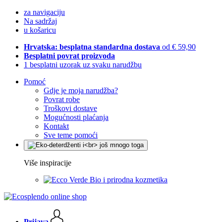
za navigaciju
Na sadržaj
u košaricu
Hrvatska: besplatna standardna dostava
od € 59,90
Besplatni povrat proizvoda
1 besplatni uzorak uz svaku narudžbu
Pomoć
Gdje je moja narudžba?
Povrat robe
Troškovi dostave
Mogućnosti plaćanja
Kontakt
Sve teme pomoći
Više inspiracije
Bio i prirodna kozmetika
Prijava