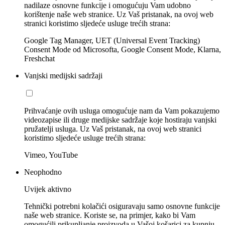
nadilaze osnovne funkcije i omogućuju Vam udobno
korištenje naše web stranice. Uz Vaš pristanak, na ovoj web
stranici koristimo sljedeće usluge trećih strana:
Google Tag Manager, UET (Universal Event Tracking)
Consent Mode od Microsofta, Google Consent Mode, Klarna,
Freshchat
Vanjski medijski sadržaji
Prihvaćanje ovih usluga omogućuje nam da Vam pokazujemo
videozapise ili druge medijske sadržaje koje hostiraju vanjski
pružatelji usluga. Uz Vaš pristanak, na ovoj web stranici
koristimo sljedeće usluge trećih strana:
Vimeo, YouTube
Neophodno
Uvijek aktivno
Tehnički potrebni kolačići osiguravaju samo osnovne funkcije
naše web stranice. Koriste se, na primjer, kako bi Vam
omogućili prikupljanje proizvoda u Vašoj košarici za kupnju