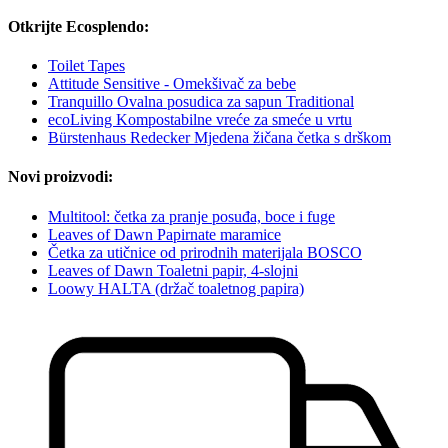
Otkrijte Ecosplendo:
Toilet Tapes
Attitude Sensitive - Omekšivač za bebe
Tranquillo Ovalna posudica za sapun Traditional
ecoLiving Kompostabilne vreće za smeće u vrtu
Bürstenhaus Redecker Mjedena žičana četka s drškom
Novi proizvodi:
Multitool: četka za pranje posuđa, boce i fuge
Leaves of Dawn Papirnate maramice
Četka za utičnice od prirodnih materijala BOSCO
Leaves of Dawn Toaletni papir, 4-slojni
Loowy HALTA (držač toaletnog papira)