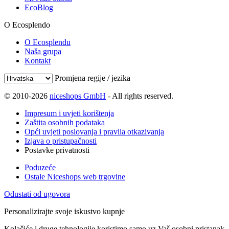
EcoBlog
O Ecosplendo
O Ecosplendu
Naša grupa
Kontakt
Promjena regije / jezika
© 2010-2026
niceshops GmbH
- All rights reserved.
Impresum i uvjeti korištenja
Zaštita osobnih podataka
Opći uvjeti poslovanja i pravila otkazivanja
Izjava o pristupačnosti
Postavke privatnosti
Poduzeće
Ostale Niceshops web trgovine
Odustati od ugovora
Personalizirajte svoje iskustvo kupnje
Kolačiće i druge tehnologije koristimo samo uz Vaš osobni pristanak