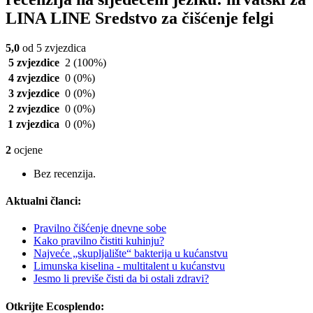
LINA LINE Sredstvo za čišćenje felgi
5,0
od 5 zvjezdica
5 zvjezdice
2
(100%)
4 zvjezdice
0
(0%)
3 zvjezdice
0
(0%)
2 zvjezdice
0
(0%)
1 zvjezdica
0
(0%)
2
ocjene
Bez recenzija.
Aktualni članci:
Pravilno čišćenje dnevne sobe
Kako pravilno čistiti kuhinju?
Najveće „skupljalište“ bakterija u kućanstvu
Limunska kiselina - multitalent u kućanstvu
Jesmo li previše čisti da bi ostali zdravi?
Otkrijte Ecosplendo: