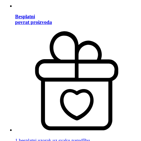
Besplatni
povrat proizvoda
1 besplatni uzorak uz svaku narudžbu