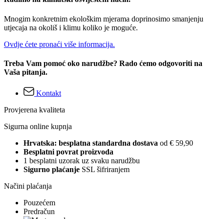
Mnogim konkretnim ekološkim mjerama doprinosimo smanjenju
utjecaja na okoliš i klimu koliko je moguće.
Ovdje ćete pronaći više informacija.
Treba Vam pomoć oko narudžbe? Rado ćemo odgovoriti na
Vaša pitanja.
Kontakt
Provjerena kvaliteta
Sigurna online kupnja
Hrvatska: besplatna standardna dostava
od € 59,90
Besplatni povrat proizvoda
1 besplatni uzorak uz svaku narudžbu
Sigurno plaćanje
SSL šifriranjem
Načini plaćanja
Pouzećem
Predračun