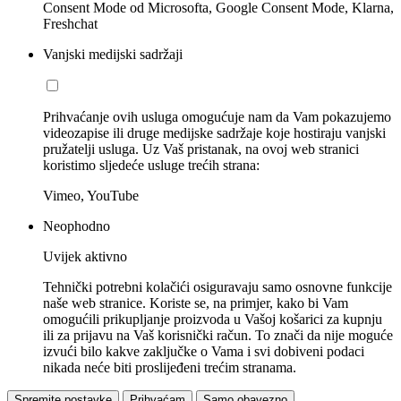
Consent Mode od Microsofta, Google Consent Mode, Klarna,
Freshchat
Vanjski medijski sadržaji
Prihvaćanje ovih usluga omogućuje nam da Vam pokazujemo
videozapise ili druge medijske sadržaje koje hostiraju vanjski
pružatelji usluga. Uz Vaš pristanak, na ovoj web stranici
koristimo sljedeće usluge trećih strana:
Vimeo, YouTube
Neophodno
Uvijek aktivno
Tehnički potrebni kolačići osiguravaju samo osnovne funkcije
naše web stranice. Koriste se, na primjer, kako bi Vam
omogućili prikupljanje proizvoda u Vašoj košarici za kupnju
ili za prijavu na Vaš korisnički račun. To znači da nije moguće
izvući bilo kakve zaključke o Vama i svi dobiveni podaci
nikada neće biti proslijeđeni trećim stranama.
Spremite postavke
Prihvaćam
Samo obavezno