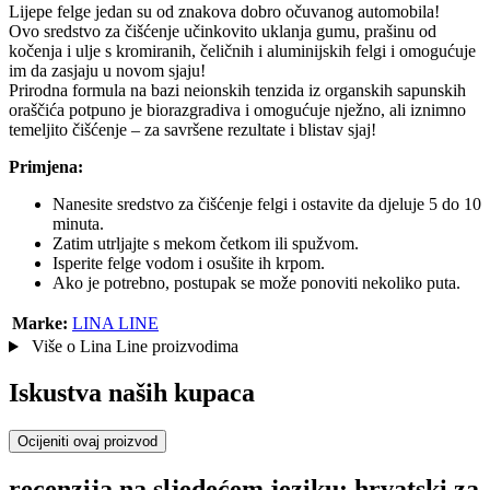
Lijepe felge jedan su od znakova dobro očuvanog automobila!
Ovo sredstvo za čišćenje učinkovito uklanja gumu, prašinu od
kočenja i ulje s kromiranih, čeličnih i aluminijskih felgi i omogućuje
im da zasjaju u novom sjaju!
Prirodna formula na bazi neionskih tenzida iz organskih sapunskih
oraščića potpuno je biorazgradiva i omogućuje nježno, ali iznimno
temeljito čišćenje – za savršene rezultate i blistav sjaj!
Primjena:
Nanesite sredstvo za čišćenje felgi i ostavite da djeluje 5 do 10
minuta.
Zatim utrljajte s mekom četkom ili spužvom.
Isperite felge vodom i osušite ih krpom.
Ako je potrebno, postupak se može ponoviti nekoliko puta.
Marke:
LINA LINE
Više o Lina Line proizvodima
Iskustva naših kupaca
Ocijeniti ovaj proizvod
recenzija na sljedećem jeziku: hrvatski za