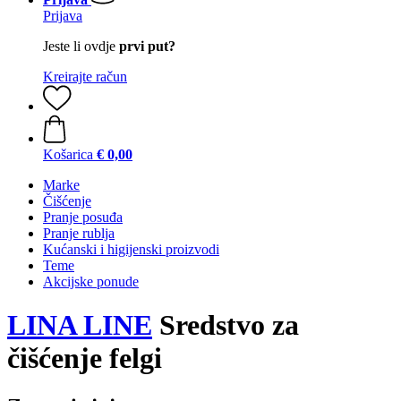
Prijava
Jeste li ovdje
prvi put?
Kreirajte račun
Košarica
€ 0,00
Marke
Čišćenje
Pranje posuđa
Pranje rublja
Kućanski i higijenski proizvodi
Teme
Akcijske ponude
LINA LINE
Sredstvo za
čišćenje felgi