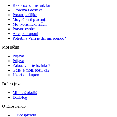
Kako izvršiti narudžbu
Otprema i dostava
Povrat pošiljke
Mogućnosti plaćanja
Moj korisnički račun
Pravne osobe
Akcije i kuponi
Potrebna Vam je daljnja pomoć?
Moj račun
Prijava
Prijava
Zaboravili ste lozinku?
Gdje je moja pošiljka?
Iskoristiti kupon
Dobro je znati
Mi i naš okoliš
EcoBlog
O Ecosplendo
O Ecosplendu