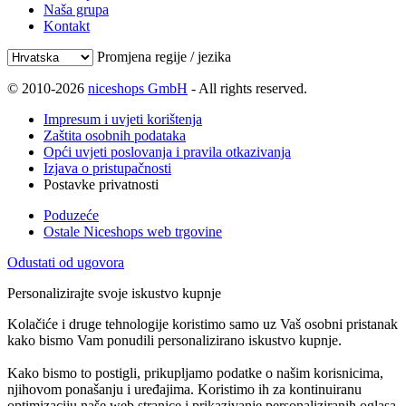
Naša grupa
Kontakt
Promjena regije / jezika
© 2010-2026
niceshops GmbH
- All rights reserved.
Impresum i uvjeti korištenja
Zaštita osobnih podataka
Opći uvjeti poslovanja i pravila otkazivanja
Izjava o pristupačnosti
Postavke privatnosti
Poduzeće
Ostale Niceshops web trgovine
Odustati od ugovora
Personalizirajte svoje iskustvo kupnje
Kolačiće i druge tehnologije koristimo samo uz Vaš osobni pristanak
kako bismo Vam ponudili personalizirano iskustvo kupnje.
Kako bismo to postigli, prikupljamo podatke o našim korisnicima,
njihovom ponašanju i uređajima. Koristimo ih za kontinuiranu
optimizaciju naše web stranice i prikazivanje personaliziranih oglasa