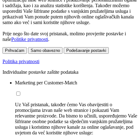
i sadržaja, kao i za analizu statistike korištenja. Također možemo
usporediti Vaše šifrirane podatke s vanjskim pružateljima usluga i
prikazivati Vam ponude putem njihovih online oglašivačkih kanala
samo ako već i sami koristite njihove usluge.
Prije nego što date svoj pristanak, molimo provjerite postavke i
naše
Politike privatnosti
.
Prihvaćam
Samo obavezno
Podešavanje postavki
Politika privatnosti
Individualne postavke zaštite podataka
Marketing per Customer-Match
Uz Vaš pristanak, također ćemo Vas obavijestiti o
promocijama izvan naše web stranice i pokazati Vam
relevantne proizvode. Da bismo to učinili, uspoređujemo Vaše
šifrirane osobne podatke sa sljedećim vanjskim pružateljima
usluga i koristimo njihove kanale za online oglašavanje, pod
uvjetom da već koristite njihove usluge: