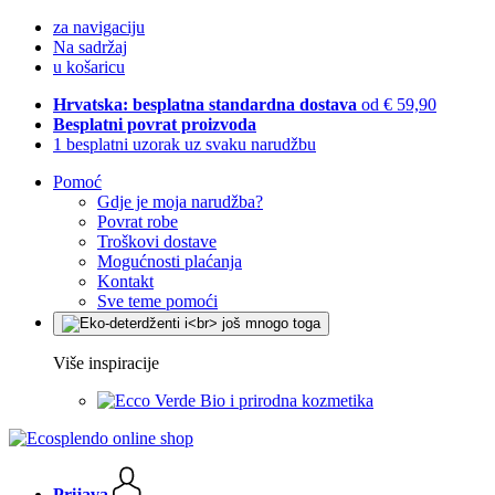
za navigaciju
Na sadržaj
u košaricu
Hrvatska: besplatna standardna dostava
od € 59,90
Besplatni povrat proizvoda
1 besplatni uzorak uz svaku narudžbu
Pomoć
Gdje je moja narudžba?
Povrat robe
Troškovi dostave
Mogućnosti plaćanja
Kontakt
Sve teme pomoći
Više inspiracije
Bio i prirodna kozmetika
Prijava