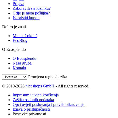
Prijava
Zaboravili ste lozinku?
Gdje je moja pošiljka?
Iskoristiti kupon
Dobro je znati
Mi i naš okoliš
EcoBlog
O Ecosplendo
O Ecosplendu
Naša grupa
Kontakt
Promjena regije / jezika
© 2010-2026
niceshops GmbH
- All rights reserved.
Impresum i uvjeti korištenja
Zaštita osobnih podataka
Opći uvjeti poslovanja i pravila otkazivanja
Izjava o pristupačnosti
Postavke privatnosti