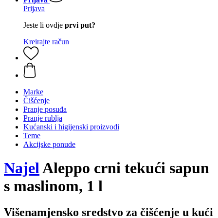
Prijava
Jeste li ovdje
prvi put?
Kreirajte račun
Marke
Čišćenje
Pranje posuđa
Pranje rublja
Kućanski i higijenski proizvodi
Teme
Akcijske ponude
Najel
Aleppo crni tekući sapun
s maslinom, 1 l
Višenamjensko sredstvo za čišćenje u kući