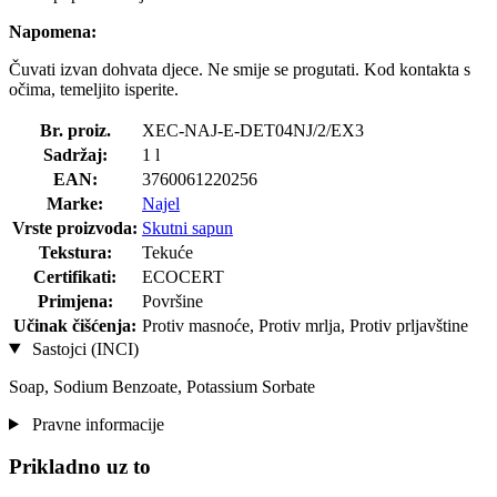
Napomena:
Čuvati izvan dohvata djece. Ne smije se progutati. Kod kontakta s
očima, temeljito isperite.
Br. proiz.
XEC-NAJ-E-DET04NJ/2/EX3
Sadržaj:
1 l
EAN:
3760061220256
Marke:
Najel
Vrste proizvoda:
Skutni sapun
Tekstura:
Tekuće
Certifikati:
ECOCERT
Primjena:
Površine
Učinak čišćenja:
Protiv masnoće, Protiv mrlja, Protiv prljavštine
Sastojci (INCI)
Soap, Sodium Benzoate, Potassium Sorbate
Pravne informacije
Prikladno uz to