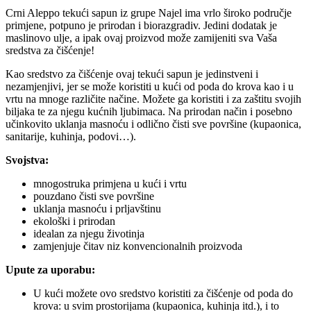
Crni Aleppo tekući sapun iz grupe Najel ima vrlo široko područje
primjene, potpuno je prirodan i biorazgradiv. Jedini dodatak je
maslinovo ulje, a ipak ovaj proizvod može zamijeniti sva Vaša
sredstva za čišćenje!
Kao sredstvo za čišćenje ovaj tekući sapun je jedinstveni i
nezamjenjivi, jer se može koristiti u kući od poda do krova kao i u
vrtu na mnoge različite načine. Možete ga koristiti i za zaštitu svojih
biljaka te za njegu kućnih ljubimaca. Na prirodan način i posebno
učinkovito uklanja masnoću i odlično čisti sve površine (kupaonica,
sanitarije, kuhinja, podovi…).
Svojstva:
mnogostruka primjena u kući i vrtu
pouzdano čisti sve površine
uklanja masnoću i prljavštinu
ekološki i prirodan
idealan za njegu životinja
zamjenjuje čitav niz konvencionalnih proizvoda
Upute za uporabu:
U kući možete ovo sredstvo koristiti za čišćenje od poda do
krova: u svim prostorijama (kupaonica, kuhinja itd.), i to