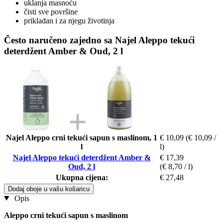
uklanja masnoću
čisti sve površine
prikladan i za njegu životinja
Često naručeno zajedno sa Najel Aleppo tekući
deterdžent Amber & Oud, 2 l
Najel Aleppo crni tekući sapun s maslinom, 1
€ 10,09
(€ 10,09 /
l
l)
Najel Aleppo tekući deterdžent Amber &
€ 17,39
Oud, 2 l
(€ 8,70 / l)
Ukupna cijena:
€ 27,48
Dodaj oboje u vašu košaricu
Opis
Aleppo crni tekući sapun s maslinom