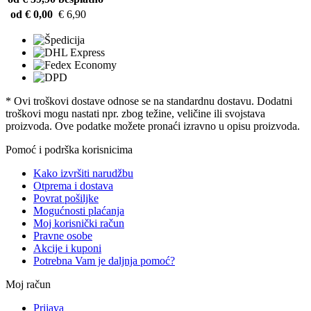
od € 0,00
€ 6,90
* Ovi troškovi dostave odnose se na standardnu ​​dostavu. Dodatni
troškovi mogu nastati npr. zbog težine, veličine ili svojstava
proizvoda. Ove podatke možete pronaći izravno u opisu proizvoda.
Pomoć i podrška korisnicima
Kako izvršiti narudžbu
Otprema i dostava
Povrat pošiljke
Mogućnosti plaćanja
Moj korisnički račun
Pravne osobe
Akcije i kuponi
Potrebna Vam je daljnja pomoć?
Moj račun
Prijava