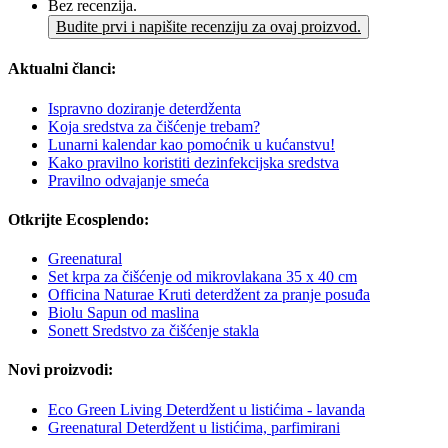
Bez recenzija.
Budite prvi i napišite recenziju za ovaj proizvod.
Aktualni članci:
Ispravno doziranje deterdženta
Koja sredstva za čišćenje trebam?
Lunarni kalendar kao pomoćnik u kućanstvu!
Kako pravilno koristiti dezinfekcijska sredstva
Pravilno odvajanje smeća
Otkrijte Ecosplendo:
Greenatural
Set krpa za čišćenje od mikrovlakana 35 x 40 cm
Officina Naturae Kruti deterdžent za pranje posuđa
Biolu Sapun od maslina
Sonett Sredstvo za čišćenje stakla
Novi proizvodi:
Eco Green Living Deterdžent u listićima - lavanda
Greenatural Deterdžent u listićima, parfimirani