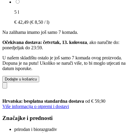
5 l
€ 42,49
(€ 8,50 / l)
Na zalihama imamo još samo 7 komada.
Očekivana dostava: četvrtak, 13. kolovoza
, ako naručite do:
ponedjeljak do 23:59
.
U našem skladištu ostalo je još samo 7 komada ovog proizvoda.
Dopuna je na putu! Ukoliko se naruči više, to bi moglo utjecati na
datum isporuke.
Dodajte u košaricu
Hrvatska: besplatna standardna dostava
od € 59,90
Više informacija o otpremi i dostavi
Značajke i prednosti
prirodan i biorazgradiv