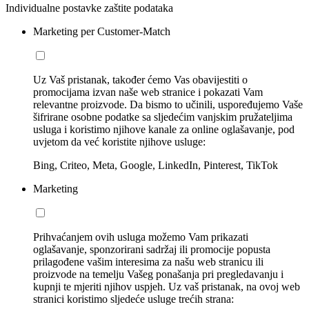
Individualne postavke zaštite podataka
Marketing per Customer-Match
Uz Vaš pristanak, također ćemo Vas obavijestiti o
promocijama izvan naše web stranice i pokazati Vam
relevantne proizvode. Da bismo to učinili, uspoređujemo Vaše
šifrirane osobne podatke sa sljedećim vanjskim pružateljima
usluga i koristimo njihove kanale za online oglašavanje, pod
uvjetom da već koristite njihove usluge:
Bing, Criteo, Meta, Google, LinkedIn, Pinterest, TikTok
Marketing
Prihvaćanjem ovih usluga možemo Vam prikazati
oglašavanje, sponzorirani sadržaj ili promocije popusta
prilagođene vašim interesima za našu web stranicu ili
proizvode na temelju Vašeg ponašanja pri pregledavanju i
kupnji te mjeriti njihov uspjeh. Uz vaš pristanak, na ovoj web
stranici koristimo sljedeće usluge trećih strana: