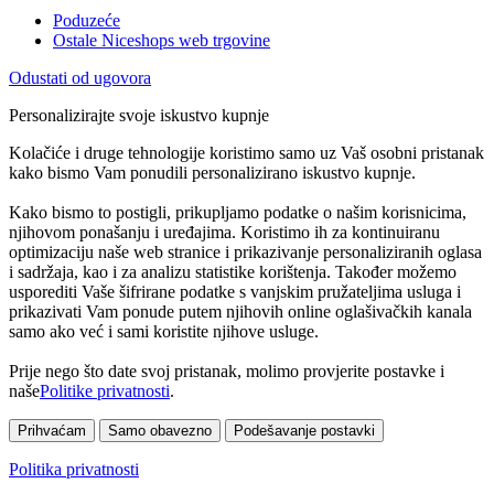
Poduzeće
Ostale Niceshops web trgovine
Odustati od ugovora
Personalizirajte svoje iskustvo kupnje
Kolačiće i druge tehnologije koristimo samo uz Vaš osobni pristanak
kako bismo Vam ponudili personalizirano iskustvo kupnje.
Kako bismo to postigli, prikupljamo podatke o našim korisnicima,
njihovom ponašanju i uređajima. Koristimo ih za kontinuiranu
optimizaciju naše web stranice i prikazivanje personaliziranih oglasa
i sadržaja, kao i za analizu statistike korištenja. Također možemo
usporediti Vaše šifrirane podatke s vanjskim pružateljima usluga i
prikazivati Vam ponude putem njihovih online oglašivačkih kanala
samo ako već i sami koristite njihove usluge.
Prije nego što date svoj pristanak, molimo provjerite postavke i
naše
Politike privatnosti
.
Prihvaćam
Samo obavezno
Podešavanje postavki
Politika privatnosti