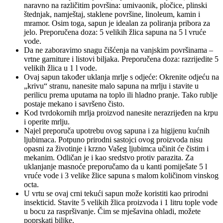
naravno na različitim površina: umivaonik, pločice, plinski
štednjak, namještaj, staklene površine, linoleum, kamin i
mramor. Osim toga, sapun je idealan za poliranja pribora za
jelo. Preporučena doza: 5 velikih žlica sapuna na 5 l vruće
vode.
Da ne zaboravimo snagu čišćenja na vanjskim površinama –
vrtne garniture i listovi biljaka. Preporučena doza: razrijedite 5
velikih žlica u 1 l vode.
Ovaj sapun također uklanja mrlje s odjeće: Okrenite odjeću na
„krivu“ stranu, nanesite malo sapuna na mrlju i stavite u
perilicu prema uputama na toplo ili hladno pranje. Tako rublje
postaje mekano i savršeno čisto.
Kod tvrdokornih mrlja proizvod nanesite nerazrijeđen na krpu
i operite mrlju.
Najel preporuča upotrebu ovog sapuna i za higijenu kućnih
ljubimaca. Potpuno prirodni sastojci ovog proizvoda nisu
opasni za životinje i krzno Vašeg ljubimca učinit će čistim i
mekanim. Odličan je i kao sredstvo protiv parazita. Za
uklanjanje masnoće preporučamo da u kanti pomiješate 5 l
vruće vode i 3 velike žlice sapuna s malom količinom vinskog
octa.
U vrtu se ovaj crni tekući sapun može koristiti kao prirodni
insekticid. Stavite 5 velikih žlica proizvoda i 1 litru tople vode
u bocu za raspršivanje. Čim se mješavina ohladi, možete
poprskati biljke.