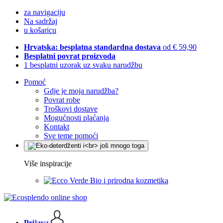
za navigaciju
Na sadržaj
u košaricu
Hrvatska: besplatna standardna dostava
od € 59,90
Besplatni povrat proizvoda
1 besplatni uzorak uz svaku narudžbu
Pomoć
Gdje je moja narudžba?
Povrat robe
Troškovi dostave
Mogućnosti plaćanja
Kontakt
Sve teme pomoći
Više inspiracije
Bio i prirodna kozmetika
Prijava