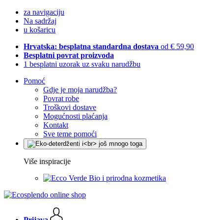
za navigaciju
Na sadržaj
u košaricu
Hrvatska: besplatna standardna dostava
od € 59,90
Besplatni povrat proizvoda
1 besplatni uzorak uz svaku narudžbu
Pomoć
Gdje je moja narudžba?
Povrat robe
Troškovi dostave
Mogućnosti plaćanja
Kontakt
Sve teme pomoći
Više inspiracije
Bio i prirodna kozmetika
Prijava