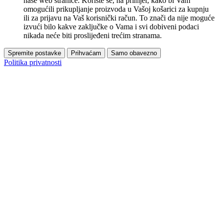
naše web stranice. Koriste se, na primjer, kako bi Vam
omogućili prikupljanje proizvoda u Vašoj košarici za kupnju
ili za prijavu na Vaš korisnički račun. To znači da nije moguće
izvući bilo kakve zaključke o Vama i svi dobiveni podaci
nikada neće biti proslijeđeni trećim stranama.
Spremite postavke
Prihvaćam
Samo obavezno
Politika privatnosti