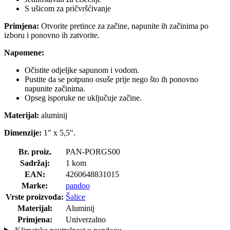
S ušicom za pričvršćivanje
Primjena:
Otvorite pretince za začine, napunite ih začinima po
izboru i ponovno ih zatvorite.
Napomene:
Očistite odjeljke sapunom i vodom.
Pustite da se potpuno osuše prije nego što ih ponovno
napunite začinima.
Opseg isporuke ne uključuje začine.
Materijal:
aluminij
Dimenzije:
1" x 5,5".
Br. proiz.
PAN-PORGS00
Sadržaj:
1 kom
EAN:
4260648831015
Marke:
pandoo
Vrste proizvoda:
Šalice
Materijal:
Aluminij
Primjena:
Univerzalno