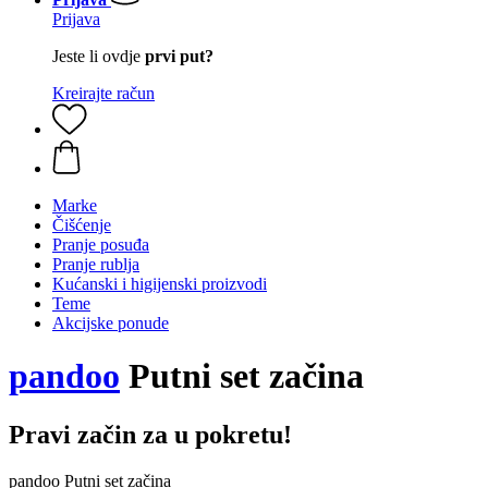
Prijava
Jeste li ovdje
prvi put?
Kreirajte račun
Marke
Čišćenje
Pranje posuđa
Pranje rublja
Kućanski i higijenski proizvodi
Teme
Akcijske ponude
pandoo
Putni set začina
Pravi začin za u pokretu!
pandoo Putni set začina