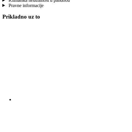
Klimatska neutralnost u pandoou
Pravne informacije
Prikladno uz to