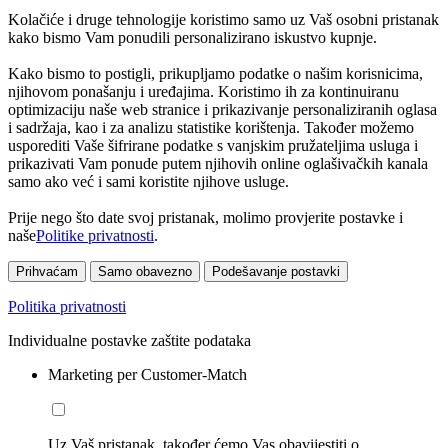
Kolačiće i druge tehnologije koristimo samo uz Vaš osobni pristanak
kako bismo Vam ponudili personalizirano iskustvo kupnje.
Kako bismo to postigli, prikupljamo podatke o našim korisnicima,
njihovom ponašanju i uređajima. Koristimo ih za kontinuiranu
optimizaciju naše web stranice i prikazivanje personaliziranih oglasa
i sadržaja, kao i za analizu statistike korištenja. Također možemo
usporediti Vaše šifrirane podatke s vanjskim pružateljima usluga i
prikazivati Vam ponude putem njihovih online oglašivačkih kanala
samo ako već i sami koristite njihove usluge.
Prije nego što date svoj pristanak, molimo provjerite postavke i
naše
Politike privatnosti
.
Prihvaćam
Samo obavezno
Podešavanje postavki
Politika privatnosti
Individualne postavke zaštite podataka
Marketing per Customer-Match
Uz Vaš pristanak, također ćemo Vas obavijestiti o