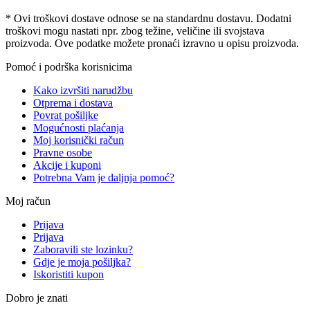
* Ovi troškovi dostave odnose se na standardnu ​​dostavu. Dodatni
troškovi mogu nastati npr. zbog težine, veličine ili svojstava
proizvoda. Ove podatke možete pronaći izravno u opisu proizvoda.
Pomoć i podrška korisnicima
Kako izvršiti narudžbu
Otprema i dostava
Povrat pošiljke
Mogućnosti plaćanja
Moj korisnički račun
Pravne osobe
Akcije i kuponi
Potrebna Vam je daljnja pomoć?
Moj račun
Prijava
Prijava
Zaboravili ste lozinku?
Gdje je moja pošiljka?
Iskoristiti kupon
Dobro je znati