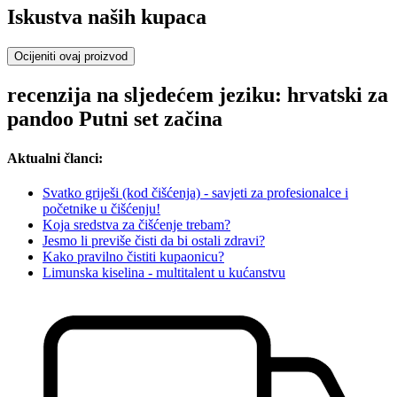
Iskustva naših kupaca
Ocijeniti ovaj proizvod
recenzija na sljedećem jeziku: hrvatski za
pandoo Putni set začina
Aktualni članci:
Svatko griješi (kod čišćenja) - savjeti za profesionalce i
početnike u čišćenju!
Koja sredstva za čišćenje trebam?
Jesmo li previše čisti da bi ostali zdravi?
Kako pravilno čistiti kupaonicu?
Limunska kiselina - multitalent u kućanstvu