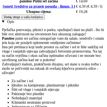
pandoo Putni set začina
€ 14,69
Sonett Sredstvo za pranje posuđa - limun, 1 l
€ 4,59
(€ 4,59 / l)
Ukupna cijena:
€ 19,28
Dodaj oboje u vašu košaricu
Opis
Pješačka putovanja, piknici u parku, opuštajući dani na plaži - što bi
bile ove aktivnosti na otvorenom bez ukusnog zalogaja?
Pandoo
putni set začina omogućuje vam da salate, sendviče i ostala
jela koja ste ponijeli oplemenite omiljenim začinima!
Ima pet pretinaca koji nude prostor za začine i sol te štite sadržaj od
vlage i vanjskih utjecaja zahvaljujući brtvenim prstenovima. Na taj
su način svježina i okus začina optimalno očuvani i ne morate bez
savršenog začina kad ste u pokretu!
Zahvaljujući malom, praktičnom dizajnu, set stane u svaku torbu i
može se pričvrstiti na ruksak ili svežanj ključeva pomoću ušice -
uživajte!
Za začine i sol
Idealno za kampiranje, planinarenje i piknike
Štiti od vlage i vanjskih utjecaja
Pakiranje bez plastike
Nehrđajući materijal
Klimatski neutralan proizvod
Jednostavan za čišćenje