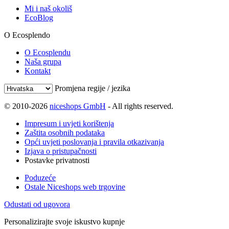
Mi i naš okoliš
EcoBlog
O Ecosplendo
O Ecosplendu
Naša grupa
Kontakt
Promjena regije / jezika
© 2010-2026
niceshops GmbH
- All rights reserved.
Impresum i uvjeti korištenja
Zaštita osobnih podataka
Opći uvjeti poslovanja i pravila otkazivanja
Izjava o pristupačnosti
Postavke privatnosti
Poduzeće
Ostale Niceshops web trgovine
Odustati od ugovora
Personalizirajte svoje iskustvo kupnje