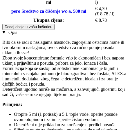
ml
l)
€ 4,39
pero Sredstvo za čišćenje wc-a, 500 ml
(€ 8,78 / l)
Ukupna cijena:
€ 8,78
Dodaj oboje u vašu košaricu
Opis
Bilo da se radi o naslagama masnoće, zagorjelim ostacima hrane ili
tvrdokornim naslagama, ovo sredstvo za ručno pranje posuđa
uklanja ih sve!
Zbog svoje koncentrirane formule vrlo je ekonomičan i bez napora
uklanja prljavštinu s posuđa, pribora za jelo, lonaca i čaša.
Formulacija koja se sastoji od sofisticirane kombinacije biljnih i
mineralnih sastojaka potpuno je biorazgradiva i bez fosfata, SLES-a
i umjetnih dodataka, zbog čega je deterdžent idealan i za pranje
dječjih bočica i posuđa.
Deterdžent ugodno miriše na mažuran, a zahvaljujući glicerinu koji
sadrži, vaše se ruke njeguju tijekom pranja.
Primjena:
Otopite 5 ml (1 potisak) u 5 L tople vode, operite posuđe
ovom otopinom i zatim isperite čistom vodom.
Deterdžent nije prikladan za korištenje u perilici posuđa.
Slijedite upute za doziranje i ne perite suđe pod tekućom