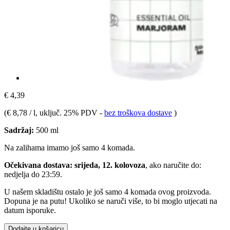
€ 4,39
(
€ 8,78 / l
, uključ. 25% PDV
-
bez troškova dostave
)
Sadržaj:
500 ml
Na zalihama imamo još samo 4 komada.
Očekivana dostava: srijeda, 12. kolovoza
, ako naručite do:
nedjelja do 23:59
.
U našem skladištu ostalo je još samo 4 komada ovog proizvoda.
Dopuna je na putu! Ukoliko se naruči više, to bi moglo utjecati na
datum isporuke.
Dodajte u košaricu