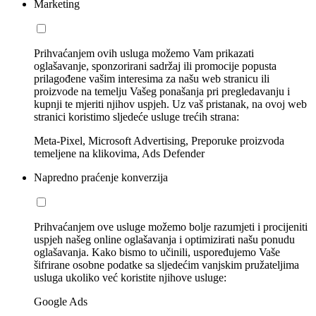
Marketing
Prihvaćanjem ovih usluga možemo Vam prikazati
oglašavanje, sponzorirani sadržaj ili promocije popusta
prilagođene vašim interesima za našu web stranicu ili
proizvode na temelju Vašeg ponašanja pri pregledavanju i
kupnji te mjeriti njihov uspjeh. Uz vaš pristanak, na ovoj web
stranici koristimo sljedeće usluge trećih strana:
Meta-Pixel, Microsoft Advertising, Preporuke proizvoda
temeljene na klikovima, Ads Defender
Napredno praćenje konverzija
Prihvaćanjem ove usluge možemo bolje razumjeti i procijeniti
uspjeh našeg online oglašavanja i optimizirati našu ponudu
oglašavanja. Kako bismo to učinili, uspoređujemo Vaše
šifrirane osobne podatke sa sljedećim vanjskim pružateljima
usluga ukoliko već koristite njihove usluge:
Google Ads