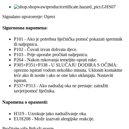
Signalano upozorenje: Oprez
Sigurnosna napomena:
P101 - Ako je potrebna liječnička pomoć pokazati spremnik
ili naljepnicu.
P102 - Čuvati izvan dohvata djece.
P103 - Prije uporabe pročitati naljepnicu.
P264 - Nakon rukovanja temeljito oprati ruke.
P305+P351+P338 - U SLUČAJU DODIRA S OČIMA:
oprezno ispirati vodom nekoliko minuta. Ukloniti kontaktne
leće ako ih nosite i ako se one lako uklanjaju. Nastaviti
ispirati.
P337+P313 - Ako nadražaj oka ne prestaje: zatražiti
savjet/pomoć liječnika.
Napomena o opasnosti:
H319 - Uzrokuje jako nadraživanje oka.
EUH208 - Može izazvati alergijske reakcije.
Pročitajte više
Prikaži manje