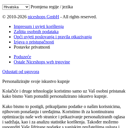
Promjena regije / jezika
© 2010-2026
niceshops GmbH
- All rights reserved.
Impresum i uvjeti korištenja
Zaštita osobnih podataka
Opći uvjeti poslovanja i pravila otkazivanja
Izjava o pristupačnosti
Postavke privatnosti
Poduzeće
Ostale Niceshops web trgovine
Odustati od ugovora
Personalizirajte svoje iskustvo kupnje
Kolačiće i druge tehnologije koristimo samo uz Vaš osobni pristanak
kako bismo Vam ponudili personalizirano iskustvo kupnje.
Kako bismo to postigli, prikupljamo podatke o našim korisnicima,
njihovom ponašanju i uređajima. Koristimo ih za kontinuiranu
optimizaciju naše web stranice i prikazivanje personaliziranih oglasa
i sadržaja, kao i za analizu statistike korištenja. Također možemo
usporediti Vaše šifrirane podatke s vanjskim pružateljima usluga i