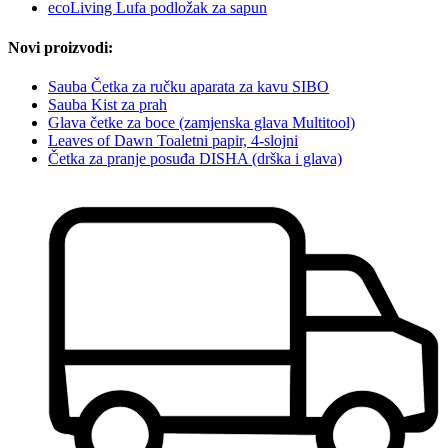
ecoLiving Lufa podložak za sapun
Novi proizvodi:
Sauba Četka za ručku aparata za kavu SIBO
Sauba Kist za prah
Glava četke za boce (zamjenska glava Multitool)
Leaves of Dawn Toaletni papir, 4-slojni
Četka za pranje posuđa DISHA (drška i glava)