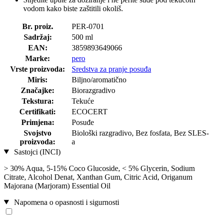
vodom kako biste zaštitili okoliš.
Br. proiz.
PER-0701
Sadržaj:
500 ml
EAN:
3859893649066
Marke:
pero
Vrste proizvoda:
Sredstva za pranje posuđa
Miris:
Biljno/aromatično
Značajke:
Biorazgradivo
Tekstura:
Tekuće
Certifikati:
ECOCERT
Primjena:
Posuđe
Svojstvo
Biološki razgradivo, Bez fosfata, Bez SLES-
proizvoda:
a
Sastojci (INCI)
> 30% Aqua, 5-15% Coco Glucoside, < 5% Glycerin, Sodium
Citrate, Alcohol Denat, Xanthan Gum, Citric Acid, Origanum
Majorana (Marjoram) Essential Oil
Napomena o opasnosti i sigurnosti