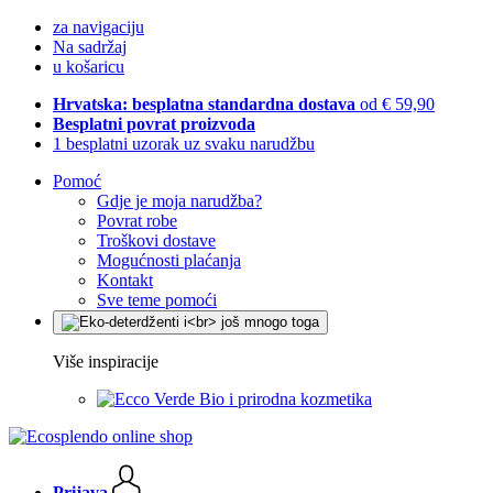
za navigaciju
Na sadržaj
u košaricu
Hrvatska: besplatna standardna dostava
od € 59,90
Besplatni povrat proizvoda
1 besplatni uzorak uz svaku narudžbu
Pomoć
Gdje je moja narudžba?
Povrat robe
Troškovi dostave
Mogućnosti plaćanja
Kontakt
Sve teme pomoći
Više inspiracije
Bio i prirodna kozmetika
Prijava