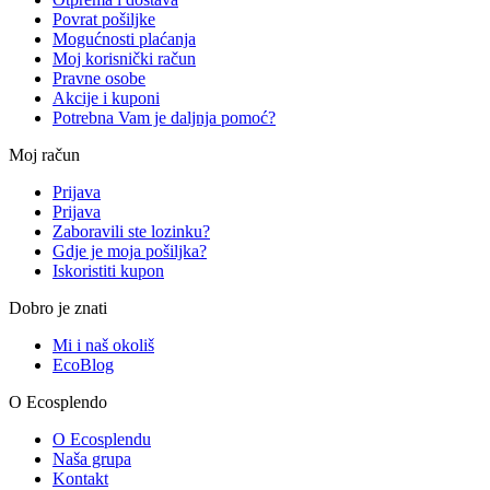
Povrat pošiljke
Mogućnosti plaćanja
Moj korisnički račun
Pravne osobe
Akcije i kuponi
Potrebna Vam je daljnja pomoć?
Moj račun
Prijava
Prijava
Zaboravili ste lozinku?
Gdje je moja pošiljka?
Iskoristiti kupon
Dobro je znati
Mi i naš okoliš
EcoBlog
O Ecosplendo
O Ecosplendu
Naša grupa
Kontakt