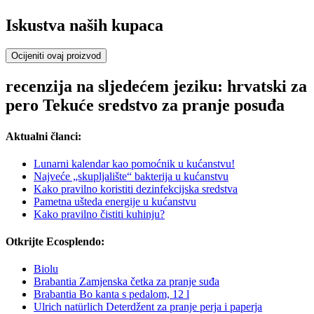
Iskustva naših kupaca
Ocijeniti ovaj proizvod
recenzija na sljedećem jeziku: hrvatski za
pero Tekuće sredstvo za pranje posuđa
Aktualni članci:
Lunarni kalendar kao pomoćnik u kućanstvu!
Najveće „skupljalište“ bakterija u kućanstvu
Kako pravilno koristiti dezinfekcijska sredstva
Pametna ušteda energije u kućanstvu
Kako pravilno čistiti kuhinju?
Otkrijte Ecosplendo:
Biolu
Brabantia Zamjenska četka za pranje suđa
Brabantia Bo kanta s pedalom, 12 l
Ulrich natürlich Deterdžent za pranje perja i paperja