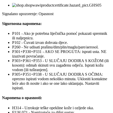
Signalano upozorenje: Opasnost
Sigurnosna napomena:
P101 - Ako je potrebna liječnička pomoć pokazati spremnik
ili naljepnicu.
P102 - Čuvati izvan dohvata djece.
P260 - Ne udisati prašinu/dim/plin/maglu/pare/aerosol.
P301+P330+P331 - AKO SE PROGUTA: isprati usta. NE
izazivati povraćanje.
P303+P361+P353 - U SLUČAJU DODIRA S KOŽOM (ili
kosom): odmah skinuti svu zagađenu odjeću. Isprati kožu
vodom [ili tuširanjem].
P305+P351+P338 - U SLUČAJU DODIRA S OČIMA:
oprezno ispirati vodom nekoliko minuta. Ukloniti kontaktne
leće ako ih nosite i ako se one lako uklanjaju. Nastaviti
ispirati.
Napomena o opasnosti:
H314 - Uzrokuje teške opekline kože i ozljede oka.
EUH 071 - Nagrizajuće za dišni sustav.