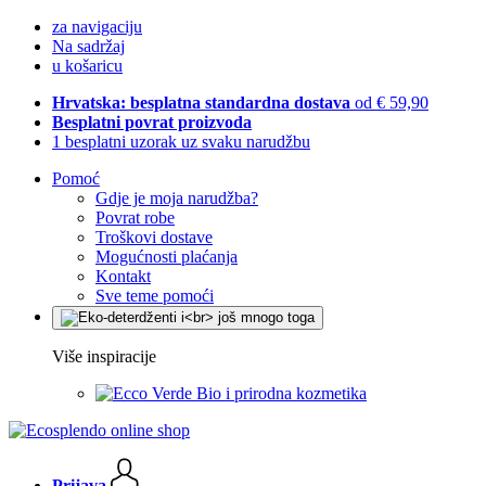
za navigaciju
Na sadržaj
u košaricu
Hrvatska: besplatna standardna dostava
od € 59,90
Besplatni povrat proizvoda
1 besplatni uzorak uz svaku narudžbu
Pomoć
Gdje je moja narudžba?
Povrat robe
Troškovi dostave
Mogućnosti plaćanja
Kontakt
Sve teme pomoći
Više inspiracije
Bio i prirodna kozmetika
Prijava