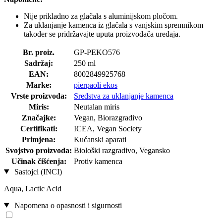
Nije prikladno za glačala s aluminijskom pločom.
Za uklanjanje kamenca iz glačala s vanjskim spremnikom
također se pridržavajte uputa proizvođača uređaja.
Br. proiz.
GP-PEKO576
Sadržaj:
250 ml
EAN:
8002849925768
Marke:
pierpaoli ekos
Vrste proizvoda:
Sredstva za uklanjanje kamenca
Miris:
Neutalan miris
Značajke:
Vegan, Biorazgradivo
Certifikati:
ICEA, Vegan Society
Primjena:
Kućanski aparati
Svojstvo proizvoda:
Biološki razgradivo, Vegansko
Učinak čišćenja:
Protiv kamenca
Sastojci (INCI)
Aqua, Lactic Acid
Napomena o opasnosti i sigurnosti