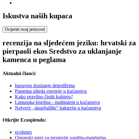
Iskustva naših kupaca
Ocijeniti ovaj proizvod
recenzija na sljedećem jeziku: hrvatski za
pierpaoli ekos Sredstvo za uklanjanje
kamenca u peglama
Aktualni članci:
Ispravno doziranje deterdženta
Pametna ušteda energije u kućanstvu
Kako pravilno čistiti kuhinju?
Limunska kiselina - multitalent u kućanstvu
Najveće „skupljalište“ bakterija u kućanstvu
Otkrijte Ecosplendo:
ecolunes
Organski sprej za prostorije vanilija-mandarina