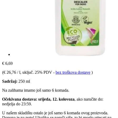
€ 6,69
(
€ 26,76 / l
, uključ. 25% PDV
-
bez troškova dostave
)
Sadržaj:
250 ml
Na zalihama imamo još samo 6 komada.
Očekivana dostava: srijeda, 12. kolovoza
, ako naručite do:
nedjelja do 23:59
.
U našem skladištu ostalo je još samo 6 komada ovog proizvoda.
Dopuna je na putu! Ukoliko se naruči više, to bi moglo utjecati na