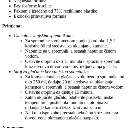
Veganska formula
Bez fosforne kiseline
Pakiranje izrađeno od 75% reciklirane plastike
Ekološki prihvatljiva formula
Primjena:
Glačalo s vanjskim spremnikom:
Za spremnike s volumenom punjenja od oko 1,5 L,
koristite 80 ml sredstva za uklanjanje kamenca.
Napunite ga u spremnik, a ostatak napunite čistom
vodom.
Ostavite otopinu oko 15 minuta i ispraznite spremnik
kroz otvor za dovod vode bez uključivanja glačala.
Stroj za glačanje bez vanjskog spremnika:
Za konvencionalna glačala s volumenom spremnika od
oko 250 ml, dodajte 20 ml sredstva za uklanjanje
kamenca u spremnik, a ostatak napunite čistom vodom.
Ostavite otopinu da djeluje 15 minuta.
Zatim uključite glačalo, odaberite postavku niske
temperature i pustite oko minutu da otopina za
uklanjanje kamenca izlazi iz otvora za paru.
Na kraju ispraznite preostalu tekućinu kroz otvor za
dovod vode okretanjem glačala naopako.
Napomene: