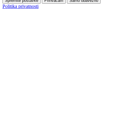
Spremite postavke
Prihvaćam
Samo obavezno
Politika privatnosti