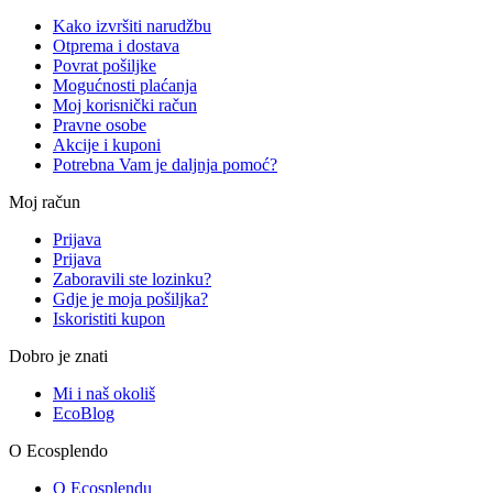
Kako izvršiti narudžbu
Otprema i dostava
Povrat pošiljke
Mogućnosti plaćanja
Moj korisnički račun
Pravne osobe
Akcije i kuponi
Potrebna Vam je daljnja pomoć?
Moj račun
Prijava
Prijava
Zaboravili ste lozinku?
Gdje je moja pošiljka?
Iskoristiti kupon
Dobro je znati
Mi i naš okoliš
EcoBlog
O Ecosplendo
O Ecosplendu