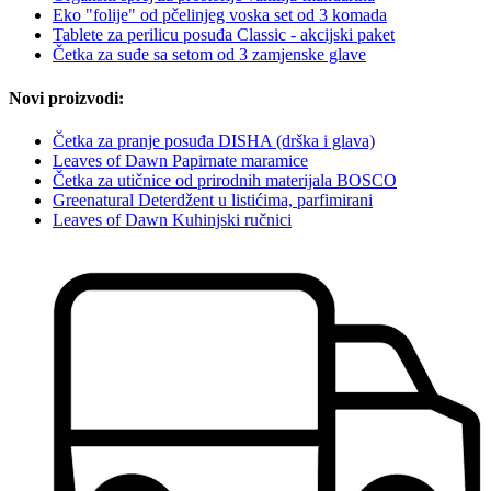
Eko "folije" od pčelinjeg voska set od 3 komada
Tablete za perilicu posuđa Classic - akcijski paket
Četka za suđe sa setom od 3 zamjenske glave
Novi proizvodi:
Četka za pranje posuđa DISHA (drška i glava)
Leaves of Dawn Papirnate maramice
Četka za utičnice od prirodnih materijala BOSCO
Greenatural Deterdžent u listićima, parfimirani
Leaves of Dawn Kuhinjski ručnici