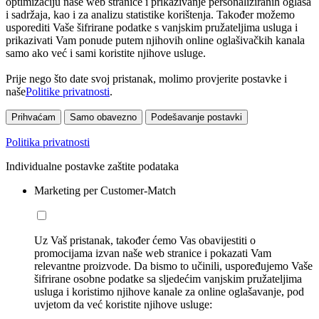
optimizaciju naše web stranice i prikazivanje personaliziranih oglasa
i sadržaja, kao i za analizu statistike korištenja. Također možemo
usporediti Vaše šifrirane podatke s vanjskim pružateljima usluga i
prikazivati Vam ponude putem njihovih online oglašivačkih kanala
samo ako već i sami koristite njihove usluge.
Prije nego što date svoj pristanak, molimo provjerite postavke i
naše
Politike privatnosti
.
Prihvaćam
Samo obavezno
Podešavanje postavki
Politika privatnosti
Individualne postavke zaštite podataka
Marketing per Customer-Match
Uz Vaš pristanak, također ćemo Vas obavijestiti o
promocijama izvan naše web stranice i pokazati Vam
relevantne proizvode. Da bismo to učinili, uspoređujemo Vaše
šifrirane osobne podatke sa sljedećim vanjskim pružateljima
usluga i koristimo njihove kanale za online oglašavanje, pod
uvjetom da već koristite njihove usluge: