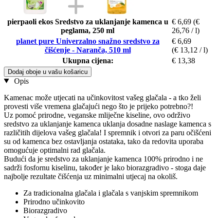
pierpaoli ekos Sredstvo za uklanjanje kamenca u
€ 6,69
(€
peglama, 250 ml
26,76 / l)
planet pure Univerzalno snažno sredstvo za
€ 6,69
čišćenje - Naranča, 510 ml
(€ 13,12 / l)
Ukupna cijena:
€ 13,38
Dodaj oboje u vašu košaricu
Opis
Kamenac može utjecati na učinkovitost vašeg glačala - a tko želi
provesti više vremena glačajući nego što je prijeko potrebno?!
Uz pomoć prirodne, veganske mliječne kiseline, ovo održivo
sredstvo za uklanjanje kamenca uklanja dosadne naslage kamenca s
različitih dijelova vašeg glačala! I spremnik i otvori za paru očišćeni
su od kamenca bez ostavljanja ostataka, tako da redovita uporaba
omogućuje optimalni rad glačala.
Budući da je sredstvo za uklanjanje kamenca 100% prirodno i ne
sadrži fosfornu kiselinu, također je lako biorazgradivo - stoga daje
najbolje rezultate čišćenja uz minimalni utjecaj na okoliš.
Za tradicionalna glačala i glačala s vanjskim spremnikom
Prirodno učinkovito
Biorazgradivo