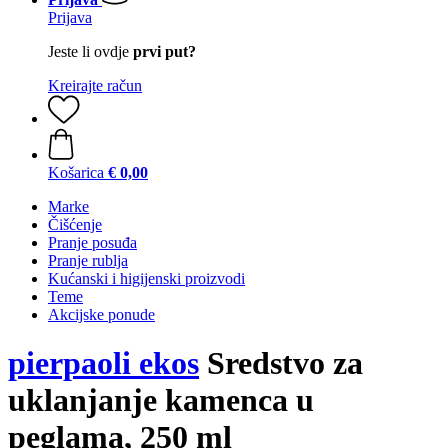
Prijava
Jeste li ovdje
prvi put?
Kreirajte račun
Košarica
€ 0,00
Marke
Čišćenje
Pranje posuđa
Pranje rublja
Kućanski i higijenski proizvodi
Teme
Akcijske ponude
pierpaoli ekos
Sredstvo za
uklanjanje kamenca u
peglama, 250 ml