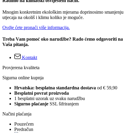
Radimo na klimatski osviješteni način.
Mnogim konkretnim ekološkim mjerama doprinosimo smanjenju
utjecaja na okoliš i klimu koliko je moguće.
Ovdje ćete pronaći više informacija.
Treba Vam pomoć oko narudžbe? Rado ćemo odgovoriti na
Vaša pitanja.
Kontakt
Provjerena kvaliteta
Sigurna online kupnja
Hrvatska: besplatna standardna dostava
od € 59,90
Besplatni povrat proizvoda
1 besplatni uzorak uz svaku narudžbu
Sigurno plaćanje
SSL šifriranjem
Načini plaćanja
Pouzećem
Predračun