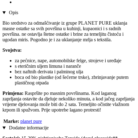
Opis
Bio sredstvo za odmašćivanje iz grupe PLANET PURE uklanja
masne ostatke sa svih površina u kuhinji, kupaonici i s radnih
površina. ne ostavlja štetne ostatke i brine za temeljitu čistoću i
ugodan miris. Pogodno je i za uklanjanje mrlja s tekstila.
Svojstva:
za pećnice, nape, automobilske felge, strojeve i uređaje
s eteričnim uljem limuna i naranče
bez naftnih derivata i palminog ulja
boca od bio plastike (od šećerne trske), zbrinjavanje putem
plastičnog otpada
Primjena:
Raspršite po masnim površinama. Kod laganog
zaprljanja ostavite da djeluje nekoliko minuta, a kod jačeg zaprljanja
vrijeme djelovanja može biti do 2 sata. Temeljito očistite vlažnom
krpom ili spužvom. Prije upotrebe lagano protresti!
Marke:
planet pure
Dodatne informacije