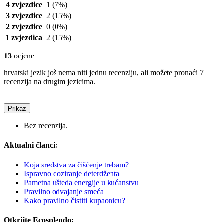
4 zvjezdice
1
(7%)
3 zvjezdice
2
(15%)
2 zvjezdice
0
(0%)
1 zvjezdica
2
(15%)
13
ocjene
hrvatski jezik još nema niti jednu recenziju, ali možete pronaći 7
recenzija na drugim jezicima.
Prikaz
Bez recenzija.
Aktualni članci:
Koja sredstva za čišćenje trebam?
Ispravno doziranje deterdženta
Pametna ušteda energije u kućanstvu
Pravilno odvajanje smeća
Kako pravilno čistiti kupaonicu?
Otkrijte Ecosplendo: