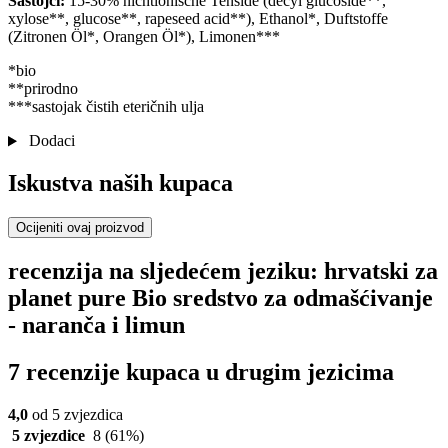
Sastojci:
15-30% nichtionische Tenside (decyl glucoside**,
xylose**, glucose**, rapeseed acid**), Ethanol*, Duftstoffe
(Zitronen Öl*, Orangen Öl*), Limonen***
*bio
**prirodno
***sastojak čistih eteričnih ulja
Dodaci
Iskustva naših kupaca
Ocijeniti ovaj proizvod
recenzija na sljedećem jeziku: hrvatski za
planet pure Bio sredstvo za odmašćivanje
- naranča i limun
7 recenzije kupaca u drugim jezicima
4,0
od 5 zvjezdica
5 zvjezdice
8
(61%)