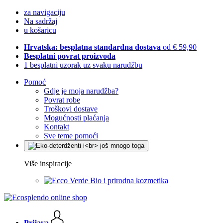
za navigaciju
Na sadržaj
u košaricu
Hrvatska: besplatna standardna dostava
od € 59,90
Besplatni povrat proizvoda
1 besplatni uzorak uz svaku narudžbu
Pomoć
Gdje je moja narudžba?
Povrat robe
Troškovi dostave
Mogućnosti plaćanja
Kontakt
Sve teme pomoći
Više inspiracije
Bio i prirodna kozmetika
Prijava