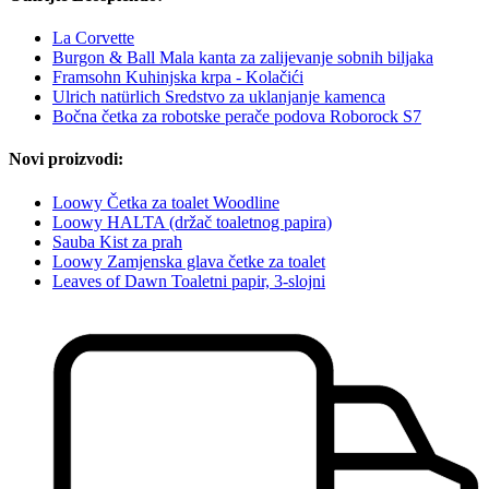
La Corvette
Burgon & Ball Mala kanta za zalijevanje sobnih biljaka
Framsohn Kuhinjska krpa - Kolačići
Ulrich natürlich Sredstvo za uklanjanje kamenca
Bočna četka za robotske perače podova Roborock S7
Novi proizvodi:
Loowy Četka za toalet Woodline
Loowy HALTA (držač toaletnog papira)
Sauba Kist za prah
Loowy Zamjenska glava četke za toalet
Leaves of Dawn Toaletni papir, 3-slojni