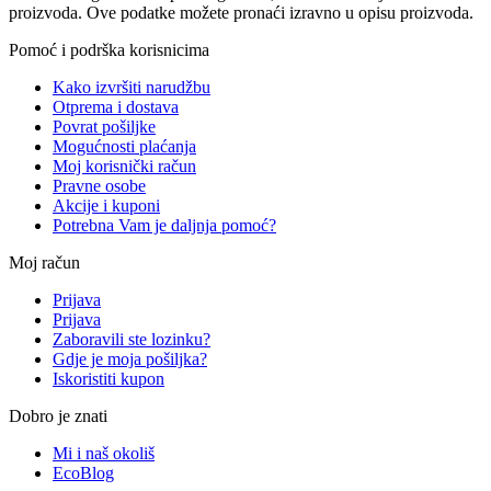
proizvoda. Ove podatke možete pronaći izravno u opisu proizvoda.
Pomoć i podrška korisnicima
Kako izvršiti narudžbu
Otprema i dostava
Povrat pošiljke
Mogućnosti plaćanja
Moj korisnički račun
Pravne osobe
Akcije i kuponi
Potrebna Vam je daljnja pomoć?
Moj račun
Prijava
Prijava
Zaboravili ste lozinku?
Gdje je moja pošiljka?
Iskoristiti kupon
Dobro je znati
Mi i naš okoliš
EcoBlog