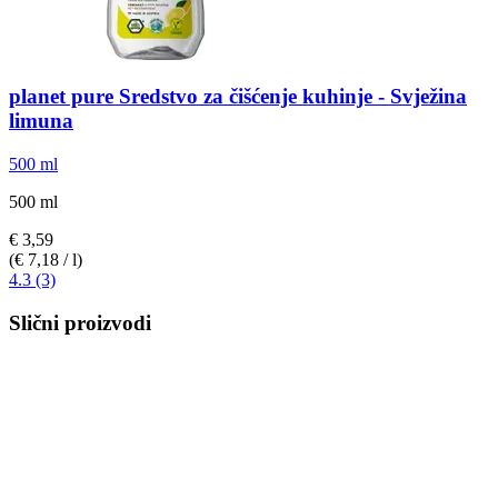
planet pure
Sredstvo za čišćenje kuhinje -​ Svježina
limuna
500 ml
500 ml
€ 3,59
(€ 7,18 / l)
4.3 (3)
Slični proizvodi