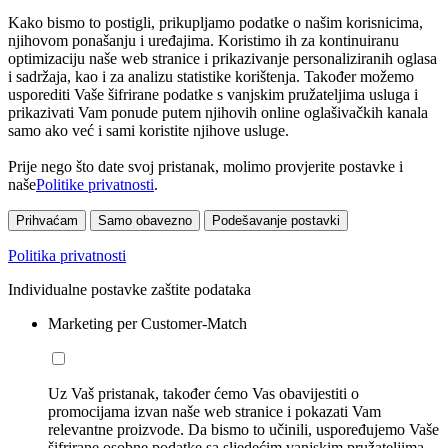
Kako bismo to postigli, prikupljamo podatke o našim korisnicima,
njihovom ponašanju i uređajima. Koristimo ih za kontinuiranu
optimizaciju naše web stranice i prikazivanje personaliziranih oglasa
i sadržaja, kao i za analizu statistike korištenja. Također možemo
usporediti Vaše šifrirane podatke s vanjskim pružateljima usluga i
prikazivati Vam ponude putem njihovih online oglašivačkih kanala
samo ako već i sami koristite njihove usluge.
Prije nego što date svoj pristanak, molimo provjerite postavke i
naše
Politike privatnosti
.
Prihvaćam
Samo obavezno
Podešavanje postavki
Politika privatnosti
Individualne postavke zaštite podataka
Marketing per Customer-Match
Uz Vaš pristanak, također ćemo Vas obavijestiti o
promocijama izvan naše web stranice i pokazati Vam
relevantne proizvode. Da bismo to učinili, uspoređujemo Vaše
šifrirane osobne podatke sa sljedećim vanjskim pružateljima