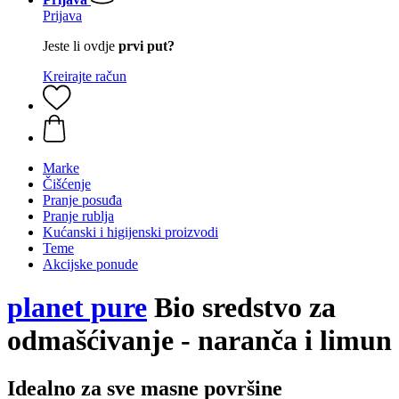
Prijava
Jeste li ovdje
prvi put?
Kreirajte račun
Marke
Čišćenje
Pranje posuđa
Pranje rublja
Kućanski i higijenski proizvodi
Teme
Akcijske ponude
planet pure
Bio sredstvo za
odmašćivanje - naranča i limun
Idealno za sve masne površine