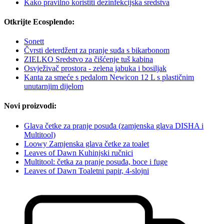
Kako pravilno koristiti dezinfekcijska sredstva
Otkrijte Ecosplendo:
Sonett
Čvrsti deterdžent za pranje suđa s bikarbonom
ZIELKO Sredstvo za čišćenje tuš kabina
Osvježivač prostora - zelena jabuka i bosiljak
Kanta za smeće s pedalom Newicon 12 L s plastičnim
unutarnjim dijelom
Novi proizvodi:
Glava četke za pranje posuđa (zamjenska glava DISHA i
Multitool)
Loowy Zamjenska glava četke za toalet
Leaves of Dawn Kuhinjski ručnici
Multitool: četka za pranje posuđa, boce i fuge
Leaves of Dawn Toaletni papir, 4-slojni