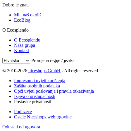
Dobro je znati
Mi i naš okoliš
EcoBlog
O Ecosplendo
O Ecosplendu
Naša grupa
Kontakt
Promjena regije / jezika
© 2010-2026
niceshops GmbH
- All rights reserved.
Impresum i uvjeti korištenja
Zaštita osobnih podataka
Opći uvjeti poslovanja i pravila otkazivanja
Izjava o pristupačnosti
Postavke privatnosti
Poduzeće
Ostale Niceshops web trgovine
Odustati od ugovora