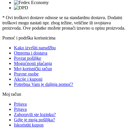
* Ovi troškovi dostave odnose se na standardnu ​​dostavu. Dodatni
troškovi mogu nastati npr. zbog težine, veličine ili svojstava
proizvoda. Ove podatke možete pronaći izravno u opisu proizvoda.
Pomoć i podrška korisnicima
Kako izvršiti narudžbu
Otprema i dostava
Povrat pošiljke
Mogućnosti plaćanja
Moj korisnički račun
Pravne osobe
Akcije i kuponi
Potrebna Vam je daljnja pomoć?
Moj račun
Prijava
Prijava
Zaboravili ste lozinku?
Gdje je moja pošiljka?
Iskoristiti kupon