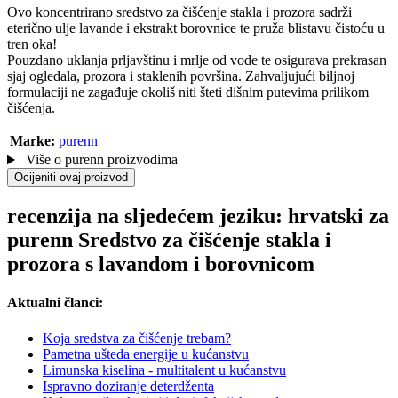
Ovo koncentrirano sredstvo za čišćenje stakla i prozora sadrži
eterično ulje lavande i ekstrakt borovnice te pruža blistavu čistoću u
tren oka!
Pouzdano uklanja prljavštinu i mrlje od vode te osigurava prekrasan
sjaj ogledala, prozora i staklenih površina. Zahvaljujući biljnoj
formulaciji ne zagađuje okoliš niti šteti dišnim putevima prilikom
čišćenja.
Marke:
purenn
Više o purenn proizvodima
Ocijeniti ovaj proizvod
recenzija na sljedećem jeziku: hrvatski za
purenn Sredstvo za čišćenje stakla i
prozora s lavandom i borovnicom
Aktualni članci:
Koja sredstva za čišćenje trebam?
Pametna ušteda energije u kućanstvu
Limunska kiselina - multitalent u kućanstvu
Ispravno doziranje deterdženta