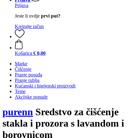
Prijava
Jeste li ovdje
prvi put?
Kreirajte račun
Košarica
€ 0,00
Marke
Čišćenje
Pranje posuđa
Pranje rublja
Kućanski i higijenski proizvodi
Teme
Akcijske ponude
purenn
Sredstvo za čišćenje
stakla i prozora s lavandom i
borovnicom