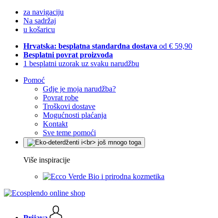
za navigaciju
Na sadržaj
u košaricu
Hrvatska: besplatna standardna dostava
od € 59,90
Besplatni povrat proizvoda
1 besplatni uzorak uz svaku narudžbu
Pomoć
Gdje je moja narudžba?
Povrat robe
Troškovi dostave
Mogućnosti plaćanja
Kontakt
Sve teme pomoći
Više inspiracije
Bio i prirodna kozmetika
Prijava