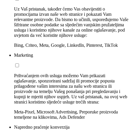
Uz Vaš pristanak, također ćemo Vas obavijestiti o
promocijama izvan naše web stranice i pokazati Vam
relevantne proizvode. Da bismo to učinili, uspoređujemo Vaše
šifrirane osobne podatke sa sljedećim vanjskim pružateljima
usluga i koristimo njihove kanale za online oglašavanje, pod
uvjetom da već koristite njihove usluge:
Bing, Criteo, Meta, Google, LinkedIn, Pinterest, TikTok
Marketing
Prihvaćanjem ovih usluga možemo Vam prikazati
oglašavanje, sponzorirani sadržaj ili promocije popusta
prilagođene vašim interesima za našu web stranicu ili
proizvode na temelju Vašeg ponašanja pri pregledavanju i
kupnji te mjeriti njihov uspjeh. Uz vaš pristanak, na ovoj web
stranici koristimo sljedeće usluge trećih strana:
Meta-Pixel, Microsoft Advertising, Preporuke proizvoda
temeljene na klikovima, Ads Defender
Napredno praćenje konverzija