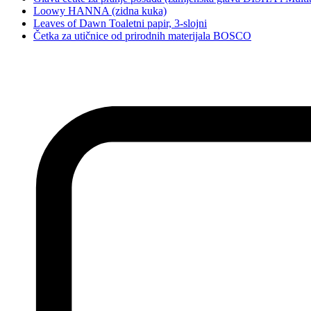
Loowy HANNA (zidna kuka)
Leaves of Dawn Toaletni papir, 3-slojni
Četka za utičnice od prirodnih materijala BOSCO