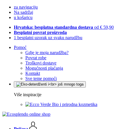
za navigaciju
Na sadržaj
u košaricu
Hrvatska: besplatna standardna dostava
od € 59,90
Besplatni povrat proizvoda
1 besplatni uzorak uz svaku narudžbu
Pomoć
Gdje je moja narudžba?
Povrat robe
Troškovi dostave
Mogućnosti plaćanja
Kontakt
Sve teme pomoći
Više inspiracije
Bio i prirodna kozmetika
Prijava