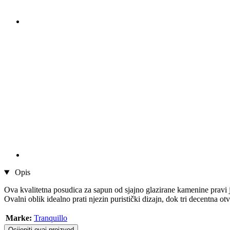
Opis
Ova kvalitetna posudica za sapun od sjajno glazirane kamenine pravi je 
Ovalni oblik idealno prati njezin puristički dizajn, dok tri decentna
Marke:
Tranquillo
Ocijeniti ovaj proizvod