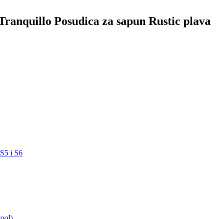
 Tranquillo Posudica za sapun Rustic plava
 S5 i S6
ool)