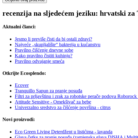
recenzija na sljedećem jeziku: hrvatski za
Aktualni članci:
Jesmo li previše čisti da bi ostali zdravi?
Najveće „skupljalište“ bakterija u kućanstvu
Pravilno čišćenje dnevne sobe
Kako pravilno čistiti kuhinju?
Pravilno odvajanje smeća
Otkrijte Ecosplendo:
Ecover
Tranquillo Sapun za pranje posuđa
Filtri za prljavštinu i zrak za robotske perače podova Roborock
Attitude Sensitive - Omekšivač za bebe
Univerzalno sredstvo za čišćenje površina - citrus
Novi proizvodi:
Eco Green Living Deterdžent u listićima - lavanda
Glava četke za pranje posuđa (zamjenska glava DISHA i Multit