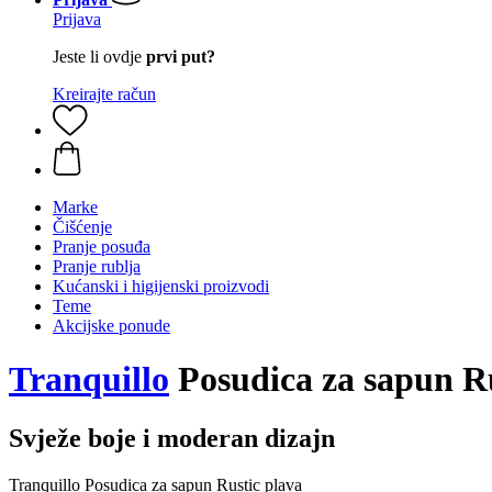
Prijava
Jeste li ovdje
prvi put?
Kreirajte račun
Marke
Čišćenje
Pranje posuđa
Pranje rublja
Kućanski i higijenski proizvodi
Teme
Akcijske ponude
Tranquillo
Posudica za sapun Ru
Svježe boje i moderan dizajn
Tranquillo Posudica za sapun Rustic plava