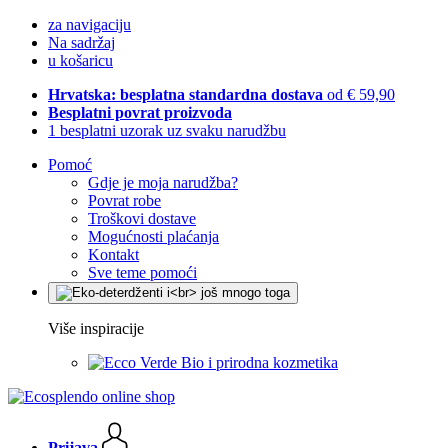
za navigaciju
Na sadržaj
u košaricu
Hrvatska: besplatna standardna dostava
od € 59,90
Besplatni povrat proizvoda
1 besplatni uzorak uz svaku narudžbu
Pomoć
Gdje je moja narudžba?
Povrat robe
Troškovi dostave
Mogućnosti plaćanja
Kontakt
Sve teme pomoći
Više inspiracije
Bio i prirodna kozmetika
Prijava