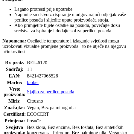
Lagano protresti prije upotrebe.
Napunite sredstvo za ispiranje u odgovarajući odjeljak vaše
perilice posuđa i slijedite upute proizvođača stroja.
Ako primijetite bijele ostatke na posuđu, povećajte dozu
sredstva za ispiranje i dodajte sol za perilicu posuđa.
Napomena:
Oscilacije temperature i izlaganje svjetlosti mogu
uzrokovati vizualne promjene proizvoda - to ne utječe na njegovu
učinkovitost.
Br. proiz.
BEL-6120
Sadržaj:
1 l
EAN:
8421427065526
Marke:
biobel
Vrste
Sjajilo za perilicu posuđa
proizvoda:
Miris:
Citrusno
Značajke:
Vegan, Bez palminog ulja
Certifikati:
ECOCERT
Primjena:
Posuđe
Svojstvo
Bez klora, Bez enzima, Bez fosfata, Bez sintetičkih
proizvoda:
konzervansa, Prirodno, Bez palminog ulja, Vegansko