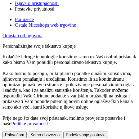
Izjava o pristupačnosti
Postavke privatnosti
Poduzeće
Ostale Niceshops web trgovine
Odustati od ugovora
Personalizirajte svoje iskustvo kupnje
Kolačiće i druge tehnologije koristimo samo uz Vaš osobni pristanak
kako bismo Vam ponudili personalizirano iskustvo kupnje.
Kako bismo to postigli, prikupljamo podatke o našim korisnicima,
njihovom ponašanju i uređajima. Koristimo ih za kontinuiranu
optimizaciju naše web stranice i prikazivanje personaliziranih oglasa
i sadržaja, kao i za analizu statistike korištenja. Također možemo
usporediti Vaše šifrirane podatke s vanjskim pružateljima usluga i
prikazivati Vam ponude putem njihovih online oglašivačkih kanala
samo ako već i sami koristite njihove usluge.
Prije nego što date svoj pristanak, molimo provjerite postavke i
naše
Politike privatnosti
.
Prihvaćam
Samo obavezno
Podešavanje postavki