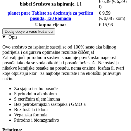
€ 6,39
(€ 6,39 /
biobel Sredstvo za ispiranje, 1 l
l)
planet pure Tablete za doziranje za perilicu
€ 9,59
posuđa, 120 komada
(€ 0,08 / kom)
Ukupna cijena:
€ 15,98
Dodaj oboje u vašu košaricu
Opis
Ovo sredstvo za ispiranje sastoji se od 100% sastojaka biljnog
podrijetla i osigurava optimalne rezultate čišćenja!
Zahvaljujući prirodnom sastavu smanjuje površinsku napetost
posuđa tako da se voda otkotrlja i posuđe brže suši. Ne ostavlja
nikakve kemijske ostatke na posuđu, nema enzima, fosfata ili tvari
koje otpuštaju klor - za najbolje rezultate i na ekološki prihvatljiv
način.
Za sjajno i suho posuđe
S prirodnim alkoholom
S eteričnim uljem limuna
Bez petrokemijskih sastojaka i GMO-a
Bez fosfata i klora
Veganska formula
Prirodno i biorazgradivo
Primjena: