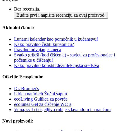
Bez recenzija.
Budite prvi i napišite recenziju za ovaj proizvod.
Aktualni članci:
Lunarni kalendar kao pomoćnik u kućanstvu!
Kako pravilno čistiti kupaonicu?
Pravilno odvajanje smeća
Svatko griješi (kod čišćenja) - savjeti za profesionalce i
početnike u čišćenju!
Kako pravilno koristiti dezinfekcijska sredstva
Otkrijte Ecosplendo:
Dr. Bronner's
Ulrich natürlich Žučni sapun
ecoLiving Gulilica za povrće
ecolunes Gel za čišćenje WC-a
Vuna, svila i osjetljivo rublje s lavandom i narančom
Novi proizvodi: