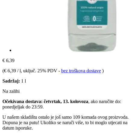
€ 6,39
(
€ 6,39 / l
, uključ. 25% PDV
-
bez troškova dostave
)
Sadržaj:
1 l
Na zalihi
Očekivana dostava: četvrtak, 13. kolovoza
, ako naručite do:
ponedjeljak do 23:59
.
U našem skladištu ostalo je još samo 109 komada ovog proizvoda.
Dopuna je na putu! Ukoliko se naruči više, to bi moglo utjecati na
datum isporuke.