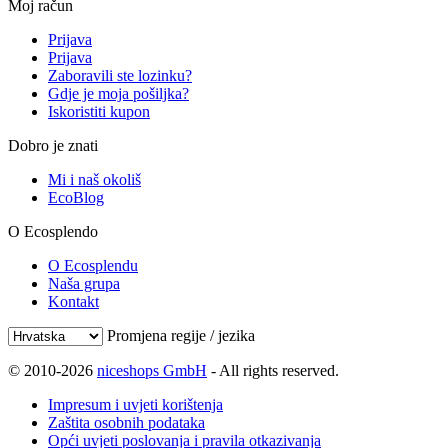
Moj račun
Prijava
Prijava
Zaboravili ste lozinku?
Gdje je moja pošiljka?
Iskoristiti kupon
Dobro je znati
Mi i naš okoliš
EcoBlog
O Ecosplendo
O Ecosplendu
Naša grupa
Kontakt
Promjena regije / jezika
© 2010-2026
niceshops GmbH
- All rights reserved.
Impresum i uvjeti korištenja
Zaštita osobnih podataka
Opći uvjeti poslovanja i pravila otkazivanja