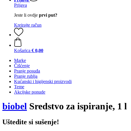
Prijava
Jeste li ovdje
prvi put?
Kreirajte račun
Košarica
€ 0,00
Marke
Čišćenje
Pranje posuđa
Pranje rublja
Kućanski i higijenski proizvodi
Teme
Akcijske ponude
biobel
Sredstvo za ispiranje, 1 l
Uštedite si sušenje!