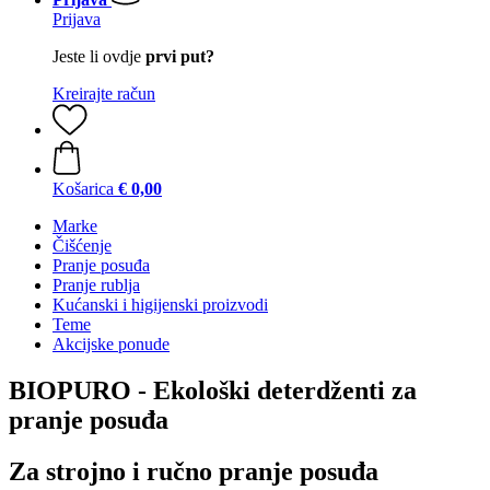
Prijava
Jeste li ovdje
prvi put?
Kreirajte račun
Košarica
€ 0,00
Marke
Čišćenje
Pranje posuđa
Pranje rublja
Kućanski i higijenski proizvodi
Teme
Akcijske ponude
BIOPURO - Ekološki deterdženti za
pranje posuđa
Za strojno i ručno pranje posuđa