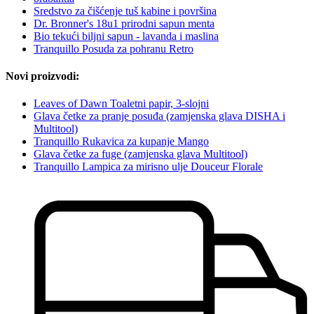
Sredstvo za čišćenje tuš kabine i površina
Dr. Bronner's 18u1 prirodni sapun menta
Bio tekući biljni sapun - lavanda i maslina
Tranquillo Posuda za pohranu Retro
Novi proizvodi:
Leaves of Dawn Toaletni papir, 3-slojni
Glava četke za pranje posuđa (zamjenska glava DISHA i
Multitool)
Tranquillo Rukavica za kupanje Mango
Glava četke za fuge (zamjenska glava Multitool)
Tranquillo Lampica za mirisno ulje Douceur Florale