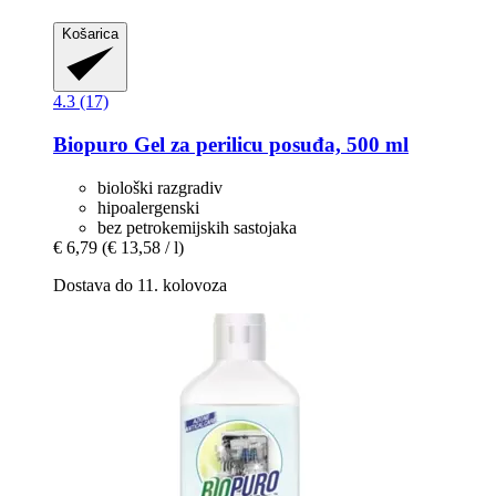
Košarica
4.3 (17)
Biopuro
Gel za perilicu posuđa, 500 ml
biološki razgradiv
hipoalergenski
bez petrokemijskih sastojaka
€ 6,79
(€ 13,58 / l)
Dostava do 11. kolovoza