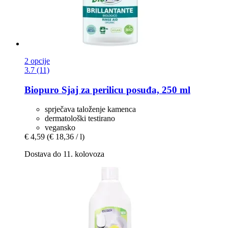
2 opcije
3.7 (11)
Biopuro
Sjaj za perilicu posuđa, 250 ml
sprječava taloženje kamenca
dermatološki testirano
vegansko
€ 4,59
(€ 18,36 / l)
Dostava do 11. kolovoza