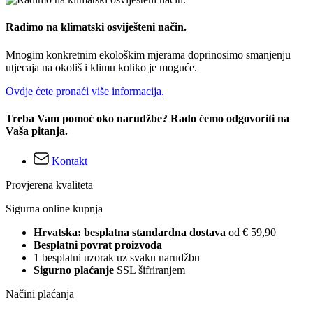
Radimo na klimatski osviješteni način.
Mnogim konkretnim ekološkim mjerama doprinosimo smanjenju
utjecaja na okoliš i klimu koliko je moguće.
Ovdje ćete pronaći više informacija.
Treba Vam pomoć oko narudžbe? Rado ćemo odgovoriti na
Vaša pitanja.
Kontakt
Provjerena kvaliteta
Sigurna online kupnja
Hrvatska: besplatna standardna dostava
od € 59,90
Besplatni povrat proizvoda
1 besplatni uzorak uz svaku narudžbu
Sigurno plaćanje
SSL šifriranjem
Načini plaćanja