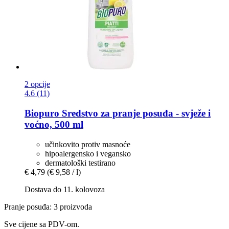
2 opcije
4.6 (11)
Biopuro
Sredstvo za pranje posuđa -​ svježe i
voćno, 500 ml
učinkovito protiv masnoće
hipoalergensko i vegansko
dermatološki testirano
€ 4,79
(€ 9,58 / l)
Dostava do 11. kolovoza
Pranje posuđa: 3 proizvoda
Sve cijene sa PDV-om.