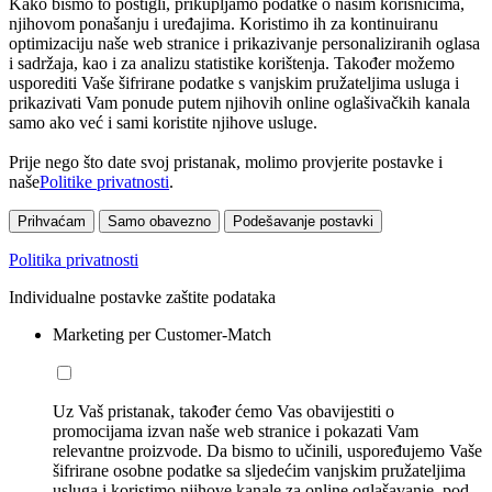
Kako bismo to postigli, prikupljamo podatke o našim korisnicima,
njihovom ponašanju i uređajima. Koristimo ih za kontinuiranu
optimizaciju naše web stranice i prikazivanje personaliziranih oglasa
i sadržaja, kao i za analizu statistike korištenja. Također možemo
usporediti Vaše šifrirane podatke s vanjskim pružateljima usluga i
prikazivati Vam ponude putem njihovih online oglašivačkih kanala
samo ako već i sami koristite njihove usluge.
Prije nego što date svoj pristanak, molimo provjerite postavke i
naše
Politike privatnosti
.
Prihvaćam
Samo obavezno
Podešavanje postavki
Politika privatnosti
Individualne postavke zaštite podataka
Marketing per Customer-Match
Uz Vaš pristanak, također ćemo Vas obavijestiti o
promocijama izvan naše web stranice i pokazati Vam
relevantne proizvode. Da bismo to učinili, uspoređujemo Vaše
šifrirane osobne podatke sa sljedećim vanjskim pružateljima
usluga i koristimo njihove kanale za online oglašavanje, pod