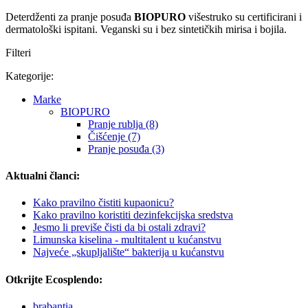
Deterdženti za pranje posuđa
BIOPURO
višestruko su certificirani i
dermatološki ispitani. Veganski su i bez sintetičkih mirisa i bojila.
Filteri
Kategorije:
Marke
BIOPURO
Pranje rublja (8)
Čišćenje (7)
Pranje posuđa (3)
Aktualni članci:
Kako pravilno čistiti kupaonicu?
Kako pravilno koristiti dezinfekcijska sredstva
Jesmo li previše čisti da bi ostali zdravi?
Limunska kiselina - multitalent u kućanstvu
Najveće „skupljalište“ bakterija u kućanstvu
Otkrijte Ecosplendo:
brabantia