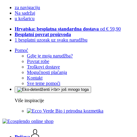
za navigaciju
Na sadržaj
u košaricu
Hrvatska: besplatna standardna dostava
od € 59,90
Besplatni povrat proizvoda
1 besplatni uzorak uz svaku narudžbu
Pomoć
Gdje je moja narudžba?
Povrat robe
Troškovi dostave
Mogućnosti plaćanja
Kontakt
Sve teme pomoći
Više inspiracije
Bio i prirodna kozmetika
Prijava