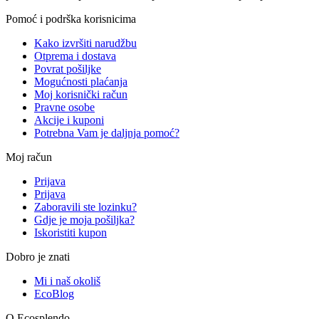
Pomoć i podrška korisnicima
Kako izvršiti narudžbu
Otprema i dostava
Povrat pošiljke
Mogućnosti plaćanja
Moj korisnički račun
Pravne osobe
Akcije i kuponi
Potrebna Vam je daljnja pomoć?
Moj račun
Prijava
Prijava
Zaboravili ste lozinku?
Gdje je moja pošiljka?
Iskoristiti kupon
Dobro je znati
Mi i naš okoliš
EcoBlog
O Ecosplendo