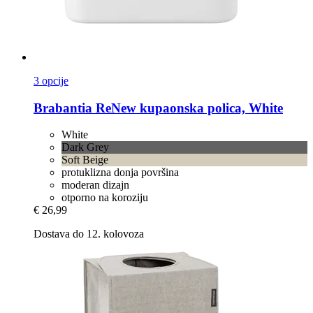
3 opcije
Brabantia
ReNew kupaonska polica, White
White
Dark Grey
Soft Beige
protuklizna donja površina
moderan dizajn
otporno na koroziju
€ 26,99
Dostava do 12. kolovoza