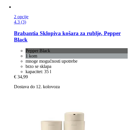
2 opcije
4.3 (3)
Brabantia
Sklopiva košara za rublje, Pepper
Black
Pepper Black
1 kom
mnoge mogućnosti upotrebe
brzo se sklapa
kapacitet: 35 l
€ 34,99
Dostava do 12. kolovoza