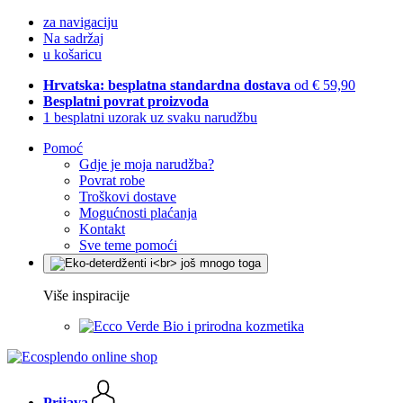
za navigaciju
Na sadržaj
u košaricu
Hrvatska: besplatna standardna dostava
od € 59,90
Besplatni povrat proizvoda
1 besplatni uzorak uz svaku narudžbu
Pomoć
Gdje je moja narudžba?
Povrat robe
Troškovi dostave
Mogućnosti plaćanja
Kontakt
Sve teme pomoći
Više inspiracije
Bio i prirodna kozmetika
Prijava