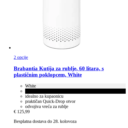
2 opcije
Brabantia
Kutija za rublje, 60 litara, s
plastičnim poklopcem, White
White
Matt Black
idealno za kupaonicu
praktičan Quick-Drop otvor
odvojiva vreća za rublje
€ 125,99
Besplatna dostava do 28. kolovoza