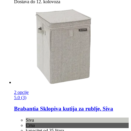
Dostava do 12. kolovoza
2 opcije
5.0 (3)
Brabantia
Sklopiva kutija za rublje, Siva
Siva
Crna
kapacitet od 35 litara