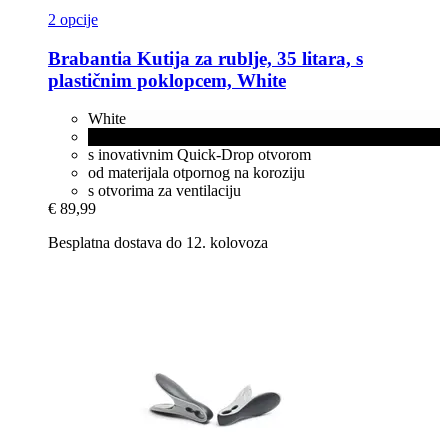
2 opcije
Brabantia
Kutija za rublje, 35 litara, s
plastičnim poklopcem, White
White
Matt Black
s inovativnim Quick-Drop otvorom
od materijala otpornog na koroziju
s otvorima za ventilaciju
€ 89,99
Besplatna dostava do 12. kolovoza