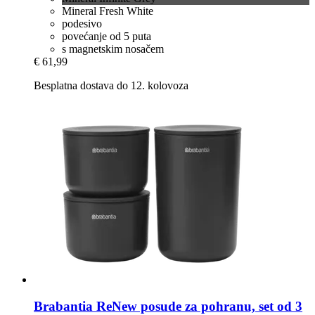
Mineral Fresh White
podesivo
povećanje od 5 puta
s magnetskim nosačem
€ 61,99
Besplatna dostava do 12. kolovoza
Brabantia
ReNew posude za pohranu, set od 3