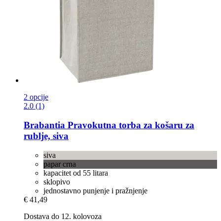
2 opcije
2.0 (1)
Brabantia
Pravokutna torba za košaru za
rublje, siva
siva
papar crna
kapacitet od 55 litara
sklopivo
jednostavno punjenje i pražnjenje
€ 41,49
Dostava do 12. kolovoza