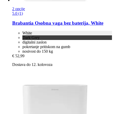
2 opcije
5.0 (1)
Brabantia
Osobna vaga bez baterija, White
White
Dark Grey
digitalni zaslon
pokretanje pritiskom na gumb
nosivost do 150 kg
€ 52,99
Dostava do 12. kolovoza