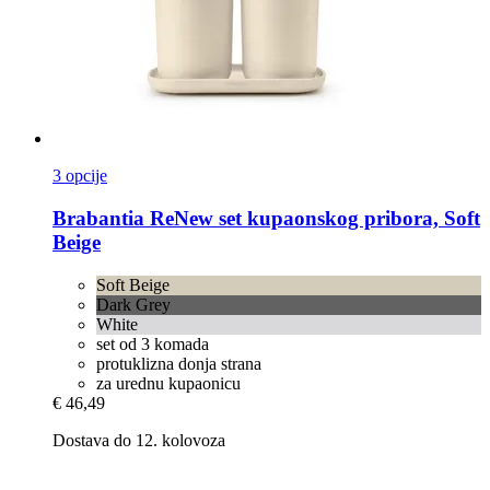
3 opcije
Brabantia
ReNew set kupaonskog pribora, Soft
Beige
Soft Beige
Dark Grey
White
set od 3 komada
protuklizna donja strana
za urednu kupaonicu
€ 46,49
Dostava do 12. kolovoza