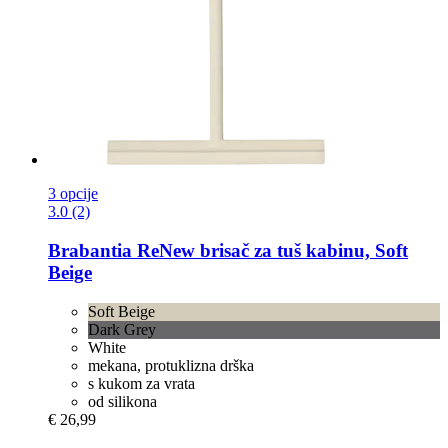
3 opcije
3.0 (2)
Brabantia
ReNew brisač za tuš kabinu, Soft
Beige
Soft Beige
Dark Grey
White
mekana, protuklizna drška
s kukom za vrata
od silikona
€ 26,99