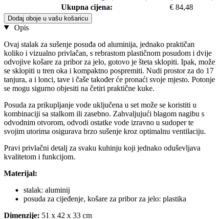
Ukupna cijena:
€ 84,48
Dodaj oboje u vašu košaricu
Opis
Ovaj stalak za sušenje posuđa od aluminija, jednako praktičan
koliko i vizualno privlačan, s rebrastom plastičnom posudom i dvije
odvojive košare za pribor za jelo, gotovo je šteta sklopiti. Ipak, može
se sklopiti u tren oka i kompaktno pospremiti. Nudi prostor za do 17
tanjura, a i lonci, tave i čaše također će pronaći svoje mjesto. Potonje
se mogu sigurno objesiti na četiri praktične kuke.
Posuda za prikupljanje vode uključena u set može se koristiti u
kombinaciji sa stalkom ili zasebno. Zahvaljujući blagom nagibu s
odvodnim otvorom, odvodi ostatke vode izravno u sudoper te
svojim utorima osigurava brzo sušenje kroz optimalnu ventilaciju.
Pravi privlačni detalj za svaku kuhinju koji jednako oduševljava
kvalitetom i funkcijom.
Materijal:
stalak: aluminij
posuda za cijeđenje, košare za pribor za jelo: plastika
Dimenzije:
51 x 42 x 33 cm