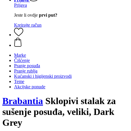
Prijava
Jeste li ovdje
prvi put?
Kreirajte račun
Marke
Čišćenje
Pranje posuđa
Pranje rublja
Kućanski i higijenski proizvodi
Teme
Akcijske ponude
Brabantia
Sklopivi stalak za
sušenje posuđa, veliki, Dark
Grey