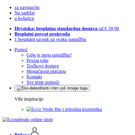
za navigaciju
Na sadržaj
u košaricu
Hrvatska: besplatna standardna dostava
od € 59,90
Besplatni povrat proizvoda
1 besplatni uzorak uz svaku narudžbu
Pomoć
Gdje je moja narudžba?
Povrat robe
Troškovi dostave
Mogućnosti plaćanja
Kontakt
Sve teme pomoći
Više inspiracije
Bio i prirodna kozmetika
Prijava