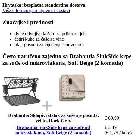
Hrvatska: besplatna standardna dostava
Više informacija o otpremi i dostavi
Značajke i prednosti
dvije odvojive košare za pribor za jelo
četiri kuke za čaše za vino
uklj. posudu za cijeđenje s odvodom
Često naručeno zajedno sa Brabantia SinkSide krpe
za suđe od mikrovlakana, Soft Beige (2 komada)
Brabantia Sklopivi stalak za sušenje posuđa,
€ 80,99
veliki, Dark Grey
Brabantia SinkSide krpe za suđe od
€ 3,49
mikrovlakana, Soft Beige (2 komada)
(€ 1,75 / kom)