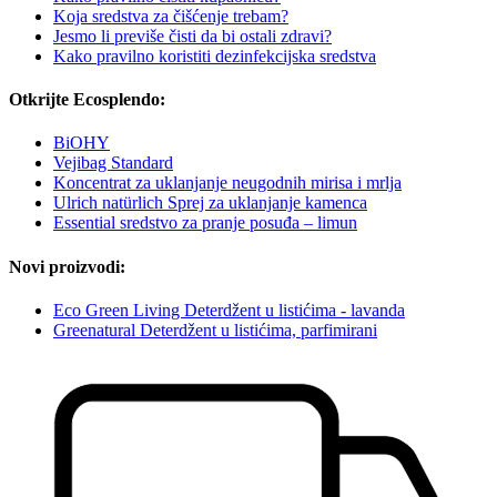
Koja sredstva za čišćenje trebam?
Jesmo li previše čisti da bi ostali zdravi?
Kako pravilno koristiti dezinfekcijska sredstva
Otkrijte Ecosplendo:
BiOHY
Vejibag Standard
Koncentrat za uklanjanje neugodnih mirisa i mrlja
Ulrich natürlich Sprej za uklanjanje kamenca
Essential sredstvo za pranje posuđa – limun
Novi proizvodi:
Eco Green Living Deterdžent u listićima - lavanda
Greenatural Deterdžent u listićima, parfimirani