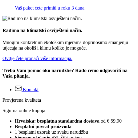
Vaš paket ćete primiti u roku 3 dana
Radimo na klimatski osviješteni način.
Mnogim konkretnim ekološkim mjerama doprinosimo smanjenju
utjecaja na okoliš i klimu koliko je moguće.
Ovdje ćete pronaći više informacija.
Treba Vam pomoć oko narudžbe? Rado ćemo odgovoriti na
Vaša pitanja.
Kontakt
Provjerena kvaliteta
Sigurna online kupnja
Hrvatska: besplatna standardna dostava
od € 59,90
Besplatni povrat proizvoda
1 besplatni uzorak uz svaku narudžbu
Sigurno plaćanje
SSL šifriranjem