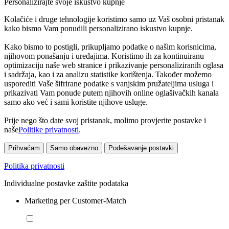
Personalizirajte svoje iskustvo kupnje
Kolačiće i druge tehnologije koristimo samo uz Vaš osobni pristanak
kako bismo Vam ponudili personalizirano iskustvo kupnje.
Kako bismo to postigli, prikupljamo podatke o našim korisnicima,
njihovom ponašanju i uređajima. Koristimo ih za kontinuiranu
optimizaciju naše web stranice i prikazivanje personaliziranih oglasa
i sadržaja, kao i za analizu statistike korištenja. Također možemo
usporediti Vaše šifrirane podatke s vanjskim pružateljima usluga i
prikazivati Vam ponude putem njihovih online oglašivačkih kanala
samo ako već i sami koristite njihove usluge.
Prije nego što date svoj pristanak, molimo provjerite postavke i
naše
Politike privatnosti
.
Prihvaćam
Samo obavezno
Podešavanje postavki
Politika privatnosti
Individualne postavke zaštite podataka
Marketing per Customer-Match