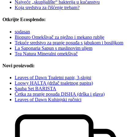
Najveće „skupljalište“ bakterija u kućanstvu
Koja sredstva za čišćenje trebam?
Otkrijte Ecosplendo:
sodasan
Biopuro Omekšivač za nježno i mekano rublje
Tekuće sredstvo za pranje posuđa s jabukom i bosiljkom
La Saponaria Sapun s maslinovim uljem
Tea Natura Mineralni omekšivač
Novi proizvodi:
Leaves of Dawn Toaletni papir, 3-slojni
Loowy HALTA (držač toaletnog papira)
Sauba Set BARISTA
Četka za pranje posuđa DISHA (drška i glava)
Leaves of Dawn Kuhinjski ručnici