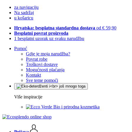
za navigaciju
Na sadržaj
u košaricu
Hrvatska: besplatna standardna dostava
od € 59,90
Besplatni povrat proizvoda
1 besplatni uzorak uz svaku narudžbu
Pomoć
Gdje je moja narudžba?
Povrat robe
Troškovi dostave
Mogućnosti plaćanja
Kontakt
Sve teme pomoći
Više inspiracije
Bio i prirodna kozmetika
Prijava