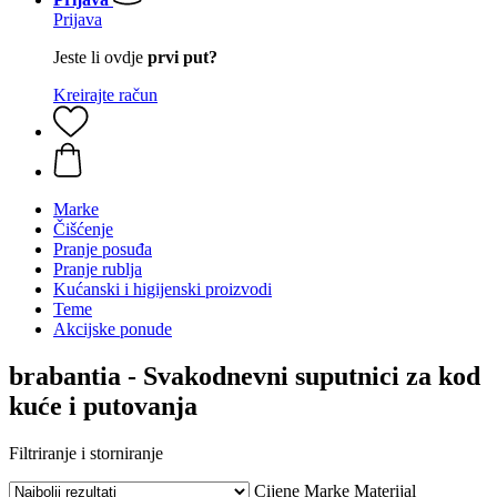
Prijava
Jeste li ovdje
prvi put?
Kreirajte račun
Marke
Čišćenje
Pranje posuđa
Pranje rublja
Kućanski i higijenski proizvodi
Teme
Akcijske ponude
brabantia - Svakodnevni suputnici za kod
kuće i putovanja
Filtriranje i storniranje
Cijene
Marke
Materijal