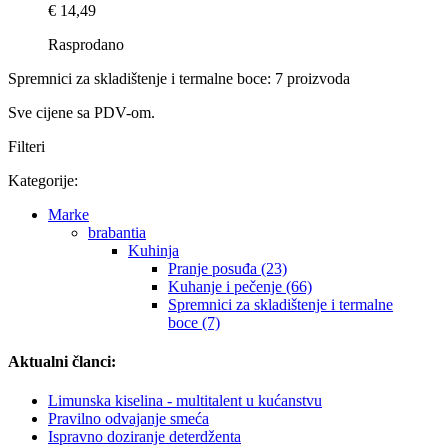
€ 14,49
Rasprodano
Spremnici za skladištenje i termalne boce: 7 proizvoda
Sve cijene sa PDV-om.
Filteri
Kategorije:
Marke
brabantia
Kuhinja
Pranje posuđa (23)
Kuhanje i pečenje (66)
Spremnici za skladištenje i termalne
boce (7)
Aktualni članci:
Limunska kiselina - multitalent u kućanstvu
Pravilno odvajanje smeća
Ispravno doziranje deterdženta