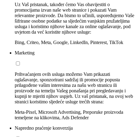
Uz Vaš pristanak, također ćemo Vas obavijestiti o
promocijama izvan naše web stranice i pokazati Vam
relevantne proizvode. Da bismo to učinili, uspoređujemo Vaše
šifrirane osobne podatke sa sljedećim vanjskim pružateljima
usluga i koristimo njihove kanale za online oglašavanje, pod
uvjetom da već koristite njihove usluge:
Bing, Criteo, Meta, Google, LinkedIn, Pinterest, TikTok
Marketing
Prihvaćanjem ovih usluga možemo Vam prikazati
oglašavanje, sponzorirani sadržaj ili promocije popusta
prilagođene vašim interesima za našu web stranicu ili
proizvode na temelju Vašeg ponašanja pri pregledavanju i
kupnji te mjeriti njihov uspjeh. Uz vaš pristanak, na ovoj web
stranici koristimo sljedeće usluge trećih strana:
Meta-Pixel, Microsoft Advertising, Preporuke proizvoda
temeljene na klikovima, Ads Defender
Napredno praćenje konverzija