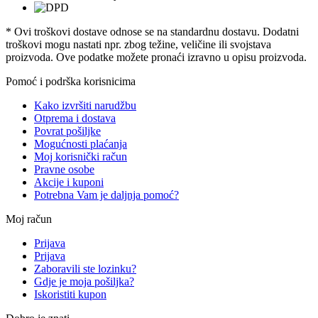
* Ovi troškovi dostave odnose se na standardnu ​​dostavu. Dodatni
troškovi mogu nastati npr. zbog težine, veličine ili svojstava
proizvoda. Ove podatke možete pronaći izravno u opisu proizvoda.
Pomoć i podrška korisnicima
Kako izvršiti narudžbu
Otprema i dostava
Povrat pošiljke
Mogućnosti plaćanja
Moj korisnički račun
Pravne osobe
Akcije i kuponi
Potrebna Vam je daljnja pomoć?
Moj račun
Prijava
Prijava
Zaboravili ste lozinku?
Gdje je moja pošiljka?
Iskoristiti kupon