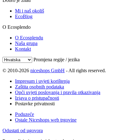
Dobro je znati
Mi i naš okoliš
EcoBlog
O Ecosplendo
O Ecosplendu
Naša grupa
Kontakt
Promjena regije / jezika
© 2010-2026
niceshops GmbH
- All rights reserved.
Impresum i uvjeti korištenja
Zaštita osobnih podataka
Opći uvjeti poslovanja i pravila otkazivanja
Izjava o pristupačnosti
Postavke privatnosti
Poduzeće
Ostale Niceshops web trgovine
Odustati od ugovora