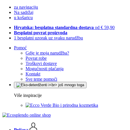
za navigaciju
Na sadržaj
u košaricu
Hrvatska: besplatna standardna dostava
od € 59,90
Besplatni povrat proizvoda
1 besplatni uzorak uz svaku narudžbu
Pomoć
Gdje je moja narudžba?
Povrat robe
Troškovi dostave
Mogućnosti plaćanja
Kontakt
Sve teme pomoći
Više inspiracije
Bio i prirodna kozmetika
Prijava