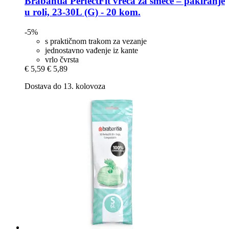
Brabantia
PerfectFit vreća za smeće – pakiranje
u roli, 23-​30L (G) -​ 20 kom.
-5%
s praktičnom trakom za vezanje
jednostavno vađenje iz kante
vrlo čvrsta
€ 5,59
€ 5,89
Dostava do 13. kolovoza