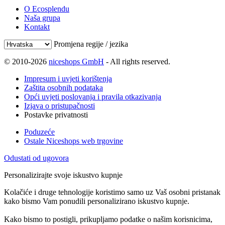
O Ecosplendu
Naša grupa
Kontakt
Promjena regije / jezika
© 2010-2026
niceshops GmbH
- All rights reserved.
Impresum i uvjeti korištenja
Zaštita osobnih podataka
Opći uvjeti poslovanja i pravila otkazivanja
Izjava o pristupačnosti
Postavke privatnosti
Poduzeće
Ostale Niceshops web trgovine
Odustati od ugovora
Personalizirajte svoje iskustvo kupnje
Kolačiće i druge tehnologije koristimo samo uz Vaš osobni pristanak
kako bismo Vam ponudili personalizirano iskustvo kupnje.
Kako bismo to postigli, prikupljamo podatke o našim korisnicima,