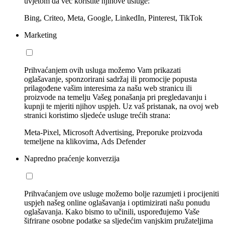
uvjetom da već koristite njihove usluge:
Bing, Criteo, Meta, Google, LinkedIn, Pinterest, TikTok
Marketing
Prihvaćanjem ovih usluga možemo Vam prikazati
oglašavanje, sponzorirani sadržaj ili promocije popusta
prilagođene vašim interesima za našu web stranicu ili
proizvode na temelju Vašeg ponašanja pri pregledavanju i
kupnji te mjeriti njihov uspjeh. Uz vaš pristanak, na ovoj web
stranici koristimo sljedeće usluge trećih strana:
Meta-Pixel, Microsoft Advertising, Preporuke proizvoda
temeljene na klikovima, Ads Defender
Napredno praćenje konverzija
Prihvaćanjem ove usluge možemo bolje razumjeti i procijeniti
uspjeh našeg online oglašavanja i optimizirati našu ponudu
oglašavanja. Kako bismo to učinili, uspoređujemo Vaše
šifrirane osobne podatke sa sljedećim vanjskim pružateljima