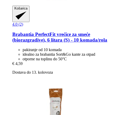
Košarica
4.0 (2)
Brabantia
PerfectFit vrećice za smeće
(biorazgradive), 6 litara (S) -​ 10 komada/rola
pakiranje od 10 komada
idealno za brabantia Sort&Go kante za otpad
otporne na toplinu do 50°C
€ 4,59
Dostava do 13. kolovoza