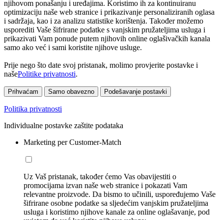
njihovom ponašanju i uređajima. Koristimo ih za kontinuiranu
optimizaciju naše web stranice i prikazivanje personaliziranih oglasa
i sadržaja, kao i za analizu statistike korištenja. Također možemo
usporediti Vaše šifrirane podatke s vanjskim pružateljima usluga i
prikazivati Vam ponude putem njihovih online oglašivačkih kanala
samo ako već i sami koristite njihove usluge.
Prije nego što date svoj pristanak, molimo provjerite postavke i
naše
Politike privatnosti
.
Prihvaćam
Samo obavezno
Podešavanje postavki
Politika privatnosti
Individualne postavke zaštite podataka
Marketing per Customer-Match
Uz Vaš pristanak, također ćemo Vas obavijestiti o
promocijama izvan naše web stranice i pokazati Vam
relevantne proizvode. Da bismo to učinili, uspoređujemo Vaše
šifrirane osobne podatke sa sljedećim vanjskim pružateljima
usluga i koristimo njihove kanale za online oglašavanje, pod