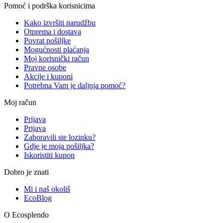
Pomoć i podrška korisnicima
Kako izvršiti narudžbu
Otprema i dostava
Povrat pošiljke
Mogućnosti plaćanja
Moj korisnički račun
Pravne osobe
Akcije i kuponi
Potrebna Vam je daljnja pomoć?
Moj račun
Prijava
Prijava
Zaboravili ste lozinku?
Gdje je moja pošiljka?
Iskoristiti kupon
Dobro je znati
Mi i naš okoliš
EcoBlog
O Ecosplendo