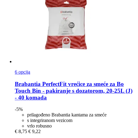
6 opcija
Brabantia
PerfectFit vrećice za smeće za Bo
Touch Bin -​ pakiranje s dozatorom, 20-​25L (J)
-​ 40 komada
-5%
prilagođeno Brabantia kantama za smeće
s integriranom vezicom
vrlo robusno
€ 8,75
€ 9,22