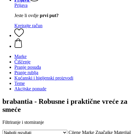
Prijava
Jeste li ovdje
prvi put?
Kreirajte račun
Marke
Čišćenje
Pranje posuđa
Pranje rublja
Kućanski i higijenski proizvodi
Teme
Akcijske ponude
brabantia - Robusne i praktične vreće za
smeće
Filtriranje i storniranje
Cijene
Marke
Značajke
Materijal