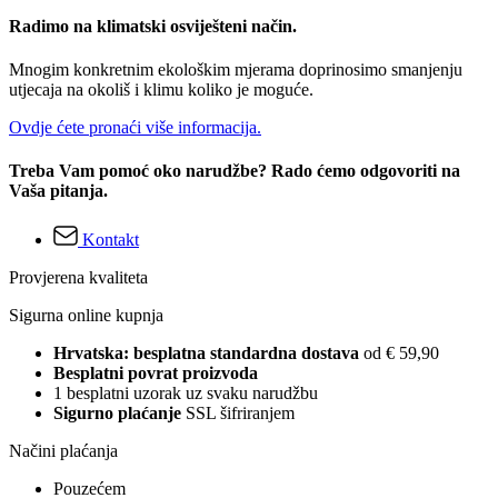
Radimo na klimatski osviješteni način.
Mnogim konkretnim ekološkim mjerama doprinosimo smanjenju
utjecaja na okoliš i klimu koliko je moguće.
Ovdje ćete pronaći više informacija.
Treba Vam pomoć oko narudžbe? Rado ćemo odgovoriti na
Vaša pitanja.
Kontakt
Provjerena kvaliteta
Sigurna online kupnja
Hrvatska: besplatna standardna dostava
od € 59,90
Besplatni povrat proizvoda
1 besplatni uzorak uz svaku narudžbu
Sigurno plaćanje
SSL šifriranjem
Načini plaćanja
Pouzećem