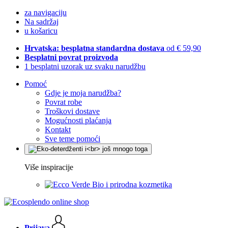
za navigaciju
Na sadržaj
u košaricu
Hrvatska: besplatna standardna dostava
od € 59,90
Besplatni povrat proizvoda
1 besplatni uzorak uz svaku narudžbu
Pomoć
Gdje je moja narudžba?
Povrat robe
Troškovi dostave
Mogućnosti plaćanja
Kontakt
Sve teme pomoći
Više inspiracije
Bio i prirodna kozmetika
Prijava