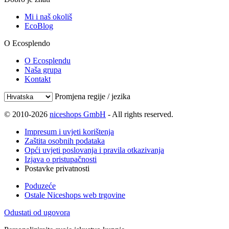
Mi i naš okoliš
EcoBlog
O Ecosplendo
O Ecosplendu
Naša grupa
Kontakt
Promjena regije / jezika
© 2010-2026
niceshops GmbH
- All rights reserved.
Impresum i uvjeti korištenja
Zaštita osobnih podataka
Opći uvjeti poslovanja i pravila otkazivanja
Izjava o pristupačnosti
Postavke privatnosti
Poduzeće
Ostale Niceshops web trgovine
Odustati od ugovora