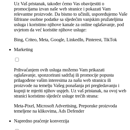
Uz Vaš pristanak, također ćemo Vas obavijestiti o
promocijama izvan naše web stranice i pokazati Vam
relevantne proizvode. Da bismo to učinili, uspoređujemo Vaše
šifrirane osobne podatke sa sljedećim vanjskim pružateljima
usluga i koristimo njihove kanale za online oglašavanje, pod
uvjetom da već koristite njihove usluge:
Bing, Criteo, Meta, Google, LinkedIn, Pinterest, TikTok
Marketing
Prihvaćanjem ovih usluga možemo Vam prikazati
oglašavanje, sponzorirani sadržaj ili promocije popusta
prilagođene vašim interesima za našu web stranicu ili
proizvode na temelju Vašeg ponašanja pri pregledavanju i
kupnji te mjeriti njihov uspjeh. Uz vaš pristanak, na ovoj web
stranici koristimo sljedeće usluge trećih strana:
Meta-Pixel, Microsoft Advertising, Preporuke proizvoda
temeljene na klikovima, Ads Defender
Napredno praćenje konverzija