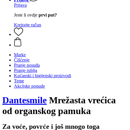
Prijava
Jeste li ovdje
prvi put?
Kreirajte račun
Marke
Čišćenje
Pranje posuđa
Pranje rublja
Kućanski i higijenski proizvodi
Teme
Akcijske ponude
Dantesmile
Mrežasta vrećica
od organskog pamuka
Za voće, povrće i još mnogo toga