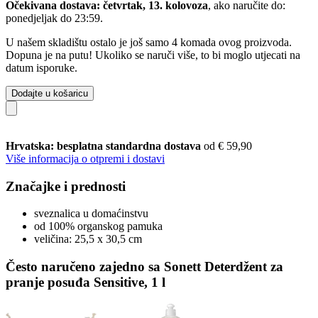
Očekivana dostava: četvrtak, 13. kolovoza
, ako naručite do:
ponedjeljak do 23:59
.
U našem skladištu ostalo je još samo 4 komada ovog proizvoda.
Dopuna je na putu! Ukoliko se naruči više, to bi moglo utjecati na
datum isporuke.
Dodajte u košaricu
Hrvatska: besplatna standardna dostava
od € 59,90
Više informacija o otpremi i dostavi
Značajke i prednosti
sveznalica u domaćinstvu
od 100% organskog pamuka
veličina: 25,5 x 30,5 cm
Često naručeno zajedno sa Sonett Deterdžent za
pranje posuđa Sensitive, 1 l