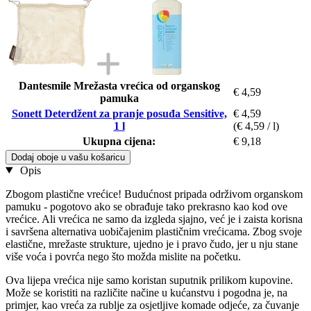
Dantesmile Mrežasta vrećica od organskog
€ 4,59
pamuka
Sonett Deterdžent za pranje posuđa Sensitive,
€ 4,59
1 l
(€ 4,59 / l)
Ukupna cijena:
€ 9,18
Dodaj oboje u vašu košaricu
Opis
Zbogom plastične vrećice! Budućnost pripada održivom organskom
pamuku - pogotovo ako se obrađuje tako prekrasno kao kod ove
vrećice. Ali vrećica ne samo da izgleda sjajno, već je i zaista korisna
i savršena alternativa uobičajenim plastičnim vrećicama. Zbog svoje
elastične, mrežaste strukture, ujedno je i pravo čudo, jer u nju stane
više voća i povrća nego što možda mislite na početku.
Ova lijepa vrećica nije samo koristan suputnik prilikom kupovine.
Može se koristiti na različite načine u kućanstvu i pogodna je, na
primjer, kao vreća za rublje za osjetljive komade odjeće, za čuvanje