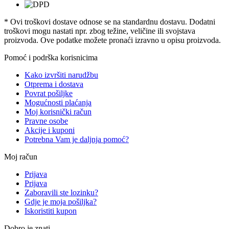
* Ovi troškovi dostave odnose se na standardnu ​​dostavu. Dodatni
troškovi mogu nastati npr. zbog težine, veličine ili svojstava
proizvoda. Ove podatke možete pronaći izravno u opisu proizvoda.
Pomoć i podrška korisnicima
Kako izvršiti narudžbu
Otprema i dostava
Povrat pošiljke
Mogućnosti plaćanja
Moj korisnički račun
Pravne osobe
Akcije i kuponi
Potrebna Vam je daljnja pomoć?
Moj račun
Prijava
Prijava
Zaboravili ste lozinku?
Gdje je moja pošiljka?
Iskoristiti kupon
Dobro je znati