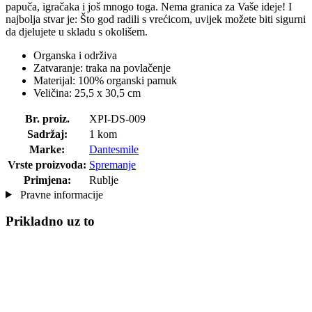
papuča, igračaka i još mnogo toga. Nema granica za Vaše ideje! I
najbolja stvar je: Što god radili s vrećicom, uvijek možete biti sigurni
da djelujete u skladu s okolišem.
Organska i održiva
Zatvaranje: traka na povlačenje
Materijal: 100% organski pamuk
Veličina: 25,5 x 30,5 cm
Br. proiz.
XPI-DS-009
Sadržaj:
1 kom
Marke:
Dantesmile
Vrste proizvoda:
Spremanje
Primjena:
Rublje
Pravne informacije
Prikladno uz to