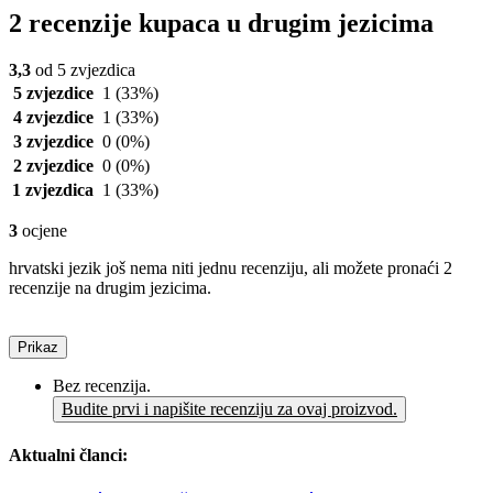
2 recenzije kupaca u drugim jezicima
3,3
od 5 zvjezdica
5 zvjezdice
1
(33%)
4 zvjezdice
1
(33%)
3 zvjezdice
0
(0%)
2 zvjezdice
0
(0%)
1 zvjezdica
1
(33%)
3
ocjene
hrvatski jezik još nema niti jednu recenziju, ali možete pronaći 2
recenzije na drugim jezicima.
Prikaz
Bez recenzija.
Budite prvi i napišite recenziju za ovaj proizvod.
Aktualni članci: