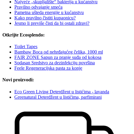
Najveće „skupljalište“ bakterija u kućanstvu
Pravilno odvajanje smeća
Pametna ušteda energije u kućanstvu
Kako pravilno čistiti kupaonicu?
Jesmo li previše čisti da bi ostali zdravi?
Otkrijte Ecosplendo:
Toilet Tapes
Bambaw Boca od nehrđajućeg čelika, 1000 ml
FAIR ZONE Sapun za pranje suđa od kokosa
Sodasan Sredstvo za dezinfekciju površina
Feele Regeneracijska pasta za konje
Novi proizvodi:
Eco Green Living Deterdžent u listićima - lavanda
Greenatural Deterdžent u listićima, parfimirani