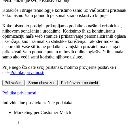
Personalizirajte svoje iskustvo kupnje
Kolačiće i druge tehnologije koristimo samo uz Vaš osobni pristanak
kako bismo Vam ponudili personalizirano iskustvo kupnje.
Kako bismo to postigli, prikupljamo podatke o našim korisnicima,
njihovom ponašanju i uređajima. Koristimo ih za kontinuiranu
optimizaciju naše web stranice i prikazivanje personaliziranih oglasa
i sadržaja, kao i za analizu statistike korištenja. Također možemo
usporediti Vaše šifrirane podatke s vanjskim pružateljima usluga i
prikazivati Vam ponude putem njihovih online oglašivačkih kanala
samo ako već i sami koristite njihove usluge.
Prije nego što date svoj pristanak, molimo provjerite postavke i
naše
Politike privatnosti
.
Prihvaćam
Samo obavezno
Podešavanje postavki
Politika privatnosti
Individualne postavke zaštite podataka
Marketing per Customer-Match