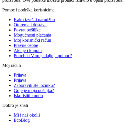
proizvoda. Ove podatke možete pronaći izravno u opisu proizvoda.
Pomoć i podrška korisnicima
Kako izvršiti narudžbu
Otprema i dostava
Povrat pošiljke
Mogućnosti plaćanja
Moj korisnički račun
Pravne osobe
Akcije i kuponi
Potrebna Vam je daljnja pomoć?
Moj račun
Prijava
Prijava
Zaboravili ste lozinku?
Gdje je moja pošiljka?
Iskoristiti kupon
Dobro je znati
Mi i naš okoliš
EcoBlog