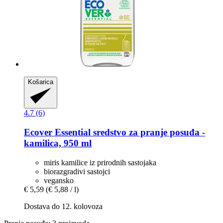
Košarica
4.7 (6)
Ecover
Essential sredstvo za pranje posuđa -​
kamilica, 950 ml
miris kamilice iz prirodnih sastojaka
biorazgradivi sastojci
vegansko
€ 5,59
(€ 5,88 / l)
Dostava do 12. kolovoza