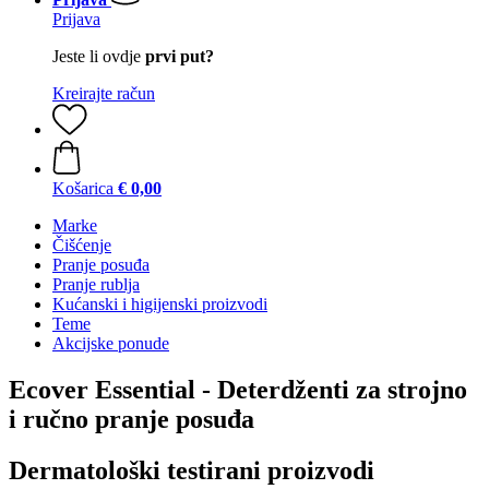
Prijava
Jeste li ovdje
prvi put?
Kreirajte račun
Košarica
€ 0,00
Marke
Čišćenje
Pranje posuđa
Pranje rublja
Kućanski i higijenski proizvodi
Teme
Akcijske ponude
Ecover Essential - Deterdženti za strojno
i ručno pranje posuđa
Dermatološki testirani proizvodi