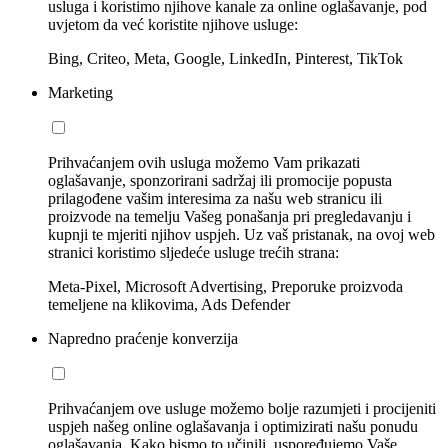
usluga i koristimo njihove kanale za online oglašavanje, pod
uvjetom da već koristite njihove usluge:
Bing, Criteo, Meta, Google, LinkedIn, Pinterest, TikTok
Marketing
Prihvaćanjem ovih usluga možemo Vam prikazati
oglašavanje, sponzorirani sadržaj ili promocije popusta
prilagođene vašim interesima za našu web stranicu ili
proizvode na temelju Vašeg ponašanja pri pregledavanju i
kupnji te mjeriti njihov uspjeh. Uz vaš pristanak, na ovoj web
stranici koristimo sljedeće usluge trećih strana:
Meta-Pixel, Microsoft Advertising, Preporuke proizvoda
temeljene na klikovima, Ads Defender
Napredno praćenje konverzija
Prihvaćanjem ove usluge možemo bolje razumjeti i procijeniti
uspjeh našeg online oglašavanja i optimizirati našu ponudu
oglašavanja. Kako bismo to učinili, uspoređujemo Vaše