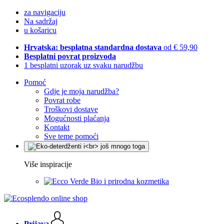
za navigaciju
Na sadržaj
u košaricu
Hrvatska: besplatna standardna dostava
od € 59,90
Besplatni povrat proizvoda
1 besplatni uzorak uz svaku narudžbu
Pomoć
Gdje je moja narudžba?
Povrat robe
Troškovi dostave
Mogućnosti plaćanja
Kontakt
Sve teme pomoći
Više inspiracije
Bio i prirodna kozmetika
Prijava