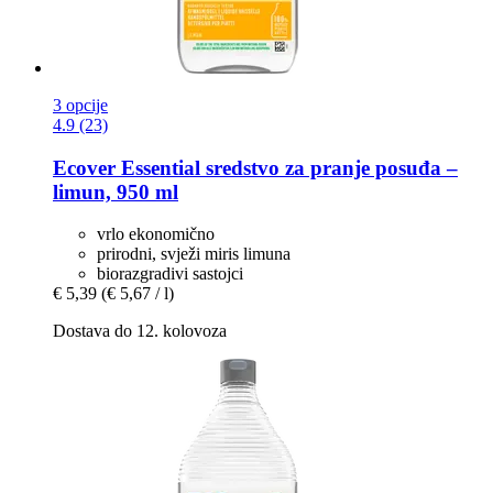
3 opcije
4.9 (23)
Ecover
Essential sredstvo za pranje posuđa –
limun, 950 ml
vrlo ekonomično
prirodni, svježi miris limuna
biorazgradivi sastojci
€ 5,39
(€ 5,67 / l)
Dostava do 12. kolovoza