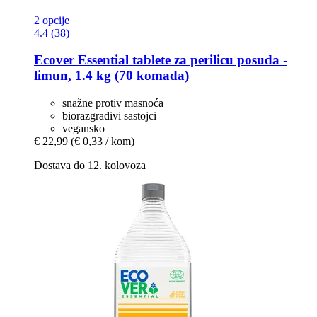
2 opcije
4.4 (38)
Ecover
Essential tablete za perilicu posuđa -​
limun, 1.4 kg (70 komada)
snažne protiv masnoća
biorazgradivi sastojci
vegansko
€ 22,99
(€ 0,33 / kom)
Dostava do 12. kolovoza