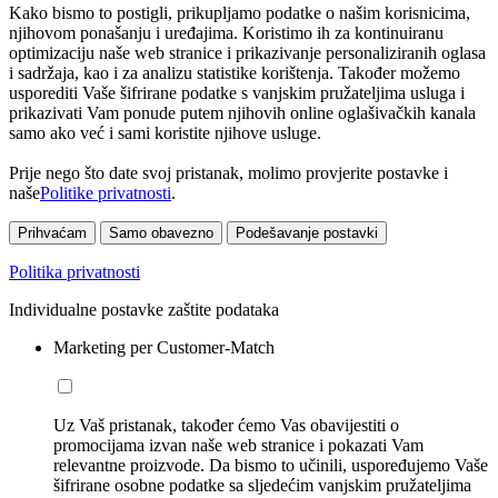
Kako bismo to postigli, prikupljamo podatke o našim korisnicima,
njihovom ponašanju i uređajima. Koristimo ih za kontinuiranu
optimizaciju naše web stranice i prikazivanje personaliziranih oglasa
i sadržaja, kao i za analizu statistike korištenja. Također možemo
usporediti Vaše šifrirane podatke s vanjskim pružateljima usluga i
prikazivati Vam ponude putem njihovih online oglašivačkih kanala
samo ako već i sami koristite njihove usluge.
Prije nego što date svoj pristanak, molimo provjerite postavke i
naše
Politike privatnosti
.
Prihvaćam
Samo obavezno
Podešavanje postavki
Politika privatnosti
Individualne postavke zaštite podataka
Marketing per Customer-Match
Uz Vaš pristanak, također ćemo Vas obavijestiti o
promocijama izvan naše web stranice i pokazati Vam
relevantne proizvode. Da bismo to učinili, uspoređujemo Vaše
šifrirane osobne podatke sa sljedećim vanjskim pružateljima