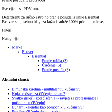
Pranje posuđa: 3 proizvoda
Sve cijene sa PDV-om.
Deterdženti za ručno i strojno pranje posuđa iz linije Essential
Ecover
su posebno blagi za kožu i sadrže 100% prirodne mirise.
Filteri
Kategorije:
Marke
Ecover
Essential
Pranje rublja (3)
Čišćenje (5)
Pranje posuđa (3)
Aktualni članci:
Limunska kiselina - multitalent u kućanstvu
Koja sredstva za čišćenje trebam?
Svatko griješi (kod čišćenja) - savjeti za profesionalce i
početnike u čišćenju!
Lunarni kalendar kao pomoćnik u kućanstvu!
Pravilno čišćenje dnevne sobe