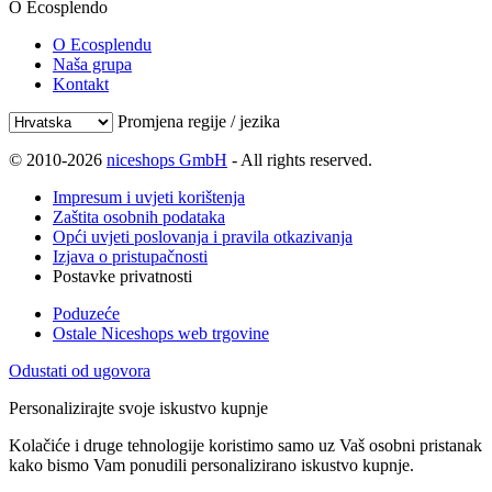
O Ecosplendo
O Ecosplendu
Naša grupa
Kontakt
Promjena regije / jezika
© 2010-2026
niceshops GmbH
- All rights reserved.
Impresum i uvjeti korištenja
Zaštita osobnih podataka
Opći uvjeti poslovanja i pravila otkazivanja
Izjava o pristupačnosti
Postavke privatnosti
Poduzeće
Ostale Niceshops web trgovine
Odustati od ugovora
Personalizirajte svoje iskustvo kupnje
Kolačiće i druge tehnologije koristimo samo uz Vaš osobni pristanak
kako bismo Vam ponudili personalizirano iskustvo kupnje.