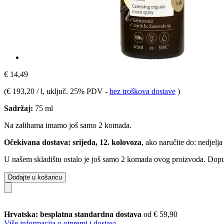
€ 14,49
(
€ 193,20 / l
, uključ. 25% PDV
-
bez troškova dostave
)
Sadržaj:
75 ml
Na zalihama imamo još samo 2 komada.
Očekivana dostava: srijeda, 12. kolovoza
, ako naručite do:
nedjelja
U našem skladištu ostalo je još samo 2 komada ovog proizvoda. Dopuna
Dodajte u košaricu
Hrvatska: besplatna standardna dostava
od € 59,90
Više informacija o otpremi i dostavi