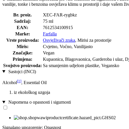
vanilije, tonke i benzoina osvježava klimu u prostoriji i daje vašem 
Br. proiz.
XEC-FAR-rygbkz
Sadržaj:
75 ml
EAN:
7612534100915
Marke:
Farfalla
Vrste proizvoda:
Osvježivači zraka
, Mirisi za prostorije
Miris:
Cvjetno, Voćno, Vanilijasto
Značajke:
Vegan
Primjena:
Kupaonica, Blagovaonica, Garderoba i ulaz, D
Svojstvo proizvoda:
Sa smanjenim udjelom plastike, Vegansko
Sastojci (INCI)
[1]
Alcohol
, Essential Oil
iz ekološkog uzgoja
Napomena o opasnosti i sigurnosti
Signalano upozorenje: Opasnost