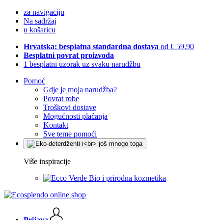
za navigaciju
Na sadržaj
u košaricu
Hrvatska: besplatna standardna dostava
od € 59,90
Besplatni povrat proizvoda
1 besplatni uzorak uz svaku narudžbu
Pomoć
Gdje je moja narudžba?
Povrat robe
Troškovi dostave
Mogućnosti plaćanja
Kontakt
Sve teme pomoći
Više inspiracije
Bio i prirodna kozmetika
Prijava