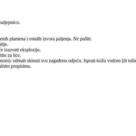
naljepnicu.
enih plamena i ostalih izvora paljenja. Ne pušiti.
lije.
e izazvati eksploziju.
itu za lice.
dmah skinuti svu zagađenu odjeću. Isprati kožu vodom [ili tušir
nalnim propisima.