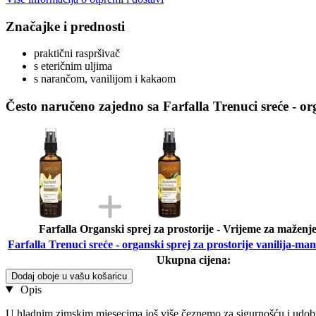
Značajke i prednosti
praktični raspršivač
s eteričnim uljima
s narančom, vanilijom i kakaom
Često naručeno zajedno sa Farfalla Trenuci sreće - or
Farfalla Organski sprej za prostorije - Vrijeme za maženje
Farfalla Trenuci sreće - organski sprej za prostorije vanilija-ma
Ukupna cijena:
Dodaj oboje u vašu košaricu
Opis
U hladnim zimskim mjesecima još više čeznemo za sigurnošću i udobno