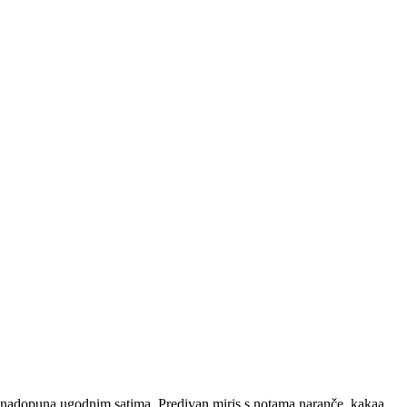
e nadopuna ugodnim satima. Predivan miris s notama naranče, kakaa,