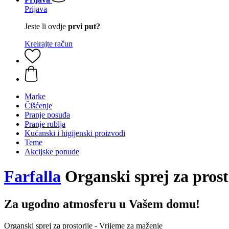
Prijava
Jeste li ovdje
prvi put?
Kreirajte račun
Marke
Čišćenje
Pranje posuđa
Pranje rublja
Kućanski i higijenski proizvodi
Teme
Akcijske ponude
Farfalla
Organski sprej za prost
Za ugodno atmosferu u Vašem domu!
Organski sprej za prostorije - Vrijeme za maženje