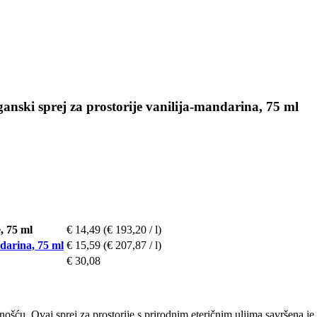
ganski sprej za prostorije vanilija-mandarina, 75 ml
, 75 ml
€ 14,49
(€ 193,20 / l)
ndarina, 75 ml
€ 15,59
(€ 207,87 / l)
€ 30,08
šću. Ovaj sprej za prostorije s prirodnim eteričnim uljima savršena j