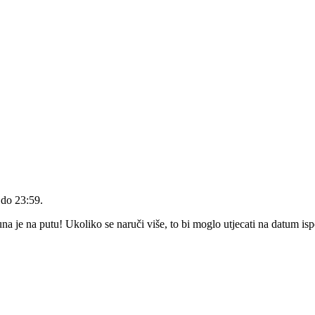
 do 23:59
.
 je na putu! Ukoliko se naruči više, to bi moglo utjecati na datum is