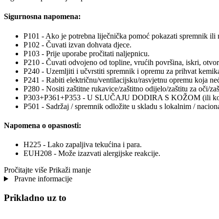
Sigurnosna napomena:
P101 - Ako je potrebna liječnička pomoć pokazati spremnik ili 
P102 - Čuvati izvan dohvata djece.
P103 - Prije uporabe pročitati naljepnicu.
P210 - Čuvati odvojeno od topline, vrućih površina, iskri, otvor
P240 - Uzemljiti i učvrstiti spremnik i opremu za prihvat kemika
P241 - Rabiti električnu/ventilacijsku/rasvjetnu opremu koja neć
P280 - Nositi zaštitne rukavice/zaštitno odijelo/zaštitu za oči/zašt
P303+P361+P353 - U SLUČAJU DODIRA S KOŽOM (ili kosom): o
P501 - Sadržaj / spremnik odložite u skladu s lokalnim / nacio
Napomena o opasnosti:
H225 - Lako zapaljiva tekućina i para.
EUH208 - Može izazvati alergijske reakcije.
Pročitajte više
Prikaži manje
Pravne informacije
Prikladno uz to