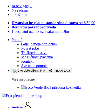
za navigaciju
Na sadržaj
u košaricu
Hrvatska: besplatna standardna dostava
od € 59,90
Besplatni povrat proizvoda
1 besplatni uzorak uz svaku narudžbu
Pomoć
Gdje je moja narudžba?
Povrat robe
Troškovi dostave
Mogućnosti plaćanja
Kontakt
Sve teme pomoći
Više inspiracije
Bio i prirodna kozmetika
Prijava