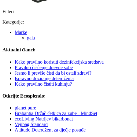
Filteri
Kategorije:
Marke
gaia
Aktualni članci:
Kako pravilno koristiti dezinfekcijska sredstva
Pravilno čišćenje dnevne sobe
Jesmo li previše čisti da bi ostali zdravi?
Ispravno doziranje deterdženta
Kako pravilno čistiti kuhinju?
Otkrijte Ecosplendo:
planet pure
Brabantia Držač četkica za zube - MindSet
ecoLiving Natrijev bikarbonat
Vejibag Standard
Attitude Deterdžent za dječje posuđe