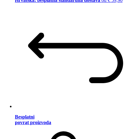
Hrvatska: besplatna standardna dostava
od € 59,90
Besplatni
povrat proizvoda