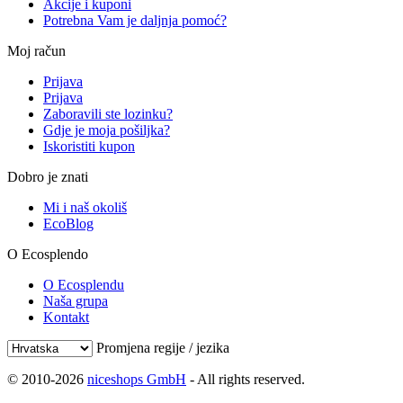
Akcije i kuponi
Potrebna Vam je daljnja pomoć?
Moj račun
Prijava
Prijava
Zaboravili ste lozinku?
Gdje je moja pošiljka?
Iskoristiti kupon
Dobro je znati
Mi i naš okoliš
EcoBlog
O Ecosplendo
O Ecosplendu
Naša grupa
Kontakt
Promjena regije / jezika
© 2010-2026
niceshops GmbH
- All rights reserved.