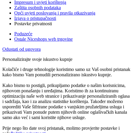
Impresum i uvjeti korištenja
Zaštita osobnih podataka
Opći uvjeti poslovanja i pravila otkazivanja
Izjava o pristupačnosti
Postavke privatnosti
Poduzeće
Ostale Niceshops web trgovine
Odustati od ugovora
Personalizirajte svoje iskustvo kupnje
Kolačiće i druge tehnologije koristimo samo uz Vaš osobni pristanak
kako bismo Vam ponudili personalizirano iskustvo kupnje.
Kako bismo to postigli, prikupljamo podatke o našim korisnicima,
njihovom ponašanju i uređajima. Koristimo ih za kontinuiranu
optimizaciju naše web stranice i prikazivanje personaliziranih oglasa
i sadržaja, kao i za analizu statistike korištenja. Također možemo
usporediti Vaše šifrirane podatke s vanjskim pružateljima usluga i
prikazivati Vam ponude putem njihovih online oglašivačkih kanala
samo ako već i sami koristite njihove usluge.
Prije nego što date svoj pristanak, molimo provjerite postavke i