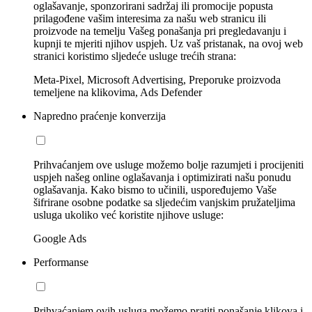
oglašavanje, sponzorirani sadržaj ili promocije popusta
prilagođene vašim interesima za našu web stranicu ili
proizvode na temelju Vašeg ponašanja pri pregledavanju i
kupnji te mjeriti njihov uspjeh. Uz vaš pristanak, na ovoj web
stranici koristimo sljedeće usluge trećih strana:
Meta-Pixel, Microsoft Advertising, Preporuke proizvoda
temeljene na klikovima, Ads Defender
Napredno praćenje konverzija
Prihvaćanjem ove usluge možemo bolje razumjeti i procijeniti
uspjeh našeg online oglašavanja i optimizirati našu ponudu
oglašavanja. Kako bismo to učinili, uspoređujemo Vaše
šifrirane osobne podatke sa sljedećim vanjskim pružateljima
usluga ukoliko već koristite njihove usluge:
Google Ads
Performanse
Prihvaćanjem ovih usluga možemo pratiti ponašanje klikova i