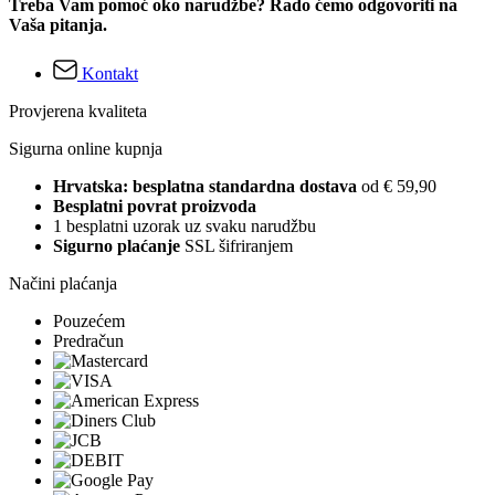
Treba Vam pomoć oko narudžbe? Rado ćemo odgovoriti na
Vaša pitanja.
Kontakt
Provjerena kvaliteta
Sigurna online kupnja
Hrvatska: besplatna standardna dostava
od € 59,90
Besplatni povrat proizvoda
1 besplatni uzorak uz svaku narudžbu
Sigurno plaćanje
SSL šifriranjem
Načini plaćanja
Pouzećem
Predračun