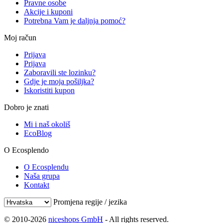
Pravne osobe
Akcije i kuponi
Potrebna Vam je daljnja pomoć?
Moj račun
Prijava
Prijava
Zaboravili ste lozinku?
Gdje je moja pošiljka?
Iskoristiti kupon
Dobro je znati
Mi i naš okoliš
EcoBlog
O Ecosplendo
O Ecosplendu
Naša grupa
Kontakt
Promjena regije / jezika
© 2010-2026
niceshops GmbH
- All rights reserved.