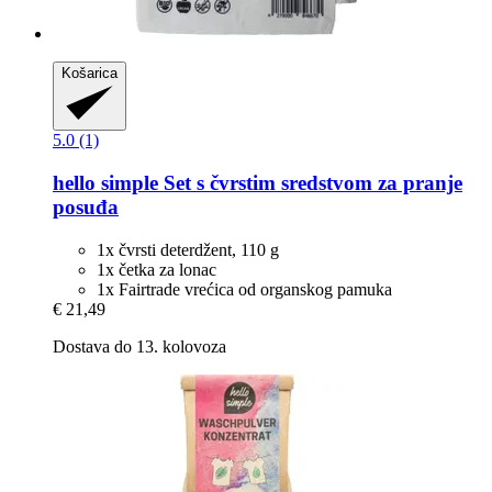
Košarica
5.0 (1)
hello simple
Set s čvrstim sredstvom za pranje
posuđa
1x čvrsti deterdžent, 110 g
1x četka za lonac
1x Fairtrade vrećica od organskog pamuka
€ 21,49
Dostava do 13. kolovoza