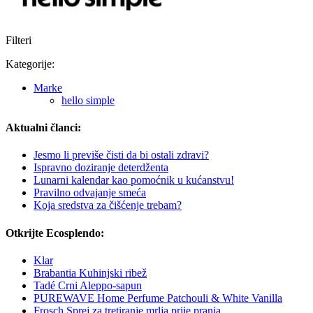
Filteri
Kategorije:
Marke
hello simple
Aktualni članci:
Jesmo li previše čisti da bi ostali zdravi?
Ispravno doziranje deterdženta
Lunarni kalendar kao pomoćnik u kućanstvu!
Pravilno odvajanje smeća
Koja sredstva za čišćenje trebam?
Otkrijte Ecosplendo:
Klar
Brabantia Kuhinjski ribež
Tadé Crni Aleppo-sapun
PUREWAVE Home Perfume Patchouli & White Vanilla
Frosch Sprej za tretiranje mrlja prije pranja