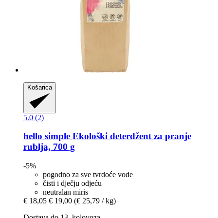
Košarica
5.0 (2)
hello simple
Ekološki deterdžent za pranje
rublja, 700 g
-5%
pogodno za sve tvrdoće vode
čisti i dječju odjeću
neutralan miris
€ 18,05
€ 19,00
(€ 25,79 / kg)
Dostava do 13. kolovoza