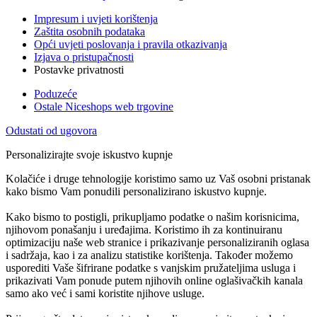
Impresum i uvjeti korištenja
Zaštita osobnih podataka
Opći uvjeti poslovanja i pravila otkazivanja
Izjava o pristupačnosti
Postavke privatnosti
Poduzeće
Ostale Niceshops web trgovine
Odustati od ugovora
Personalizirajte svoje iskustvo kupnje
Kolačiće i druge tehnologije koristimo samo uz Vaš osobni pristanak
kako bismo Vam ponudili personalizirano iskustvo kupnje.
Kako bismo to postigli, prikupljamo podatke o našim korisnicima,
njihovom ponašanju i uređajima. Koristimo ih za kontinuiranu
optimizaciju naše web stranice i prikazivanje personaliziranih oglasa
i sadržaja, kao i za analizu statistike korištenja. Također možemo
usporediti Vaše šifrirane podatke s vanjskim pružateljima usluga i
prikazivati Vam ponude putem njihovih online oglašivačkih kanala
samo ako već i sami koristite njihove usluge.