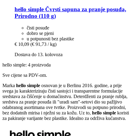
hello simple
Čvrsti sapuna za pranje posuđa,
Prirodno (110 g)
čisti posuđe
dobro se pjeni
u potpunosti bez plastike
€ 10,09
(€ 91,73 / kg)
Dostava do 13. kolovoza
hello simple: 4 proizvoda
Sve cijene sa PDV-om.
Marka
hello simple
osnovan je u Berlinu 2016. godine, a prije
svega ju karakteriziraju čisti sastojci i transparentne formulacije
sredstava za čišćenje u domaćinstvu. Deterdženti za pranje rublja,
sredstva za pranje posuđa ili "uradi sam"-setovi dio su pažljivo
odabranog asortimana ove tvrtke. Proizvodi su potpuno prirodni,
bez dodatnih mirisa i nježni su za kožu. Uz to,
hello simple
koristi
za pakiranje varijante bez plastike. Idealno za održiva kućanstva.