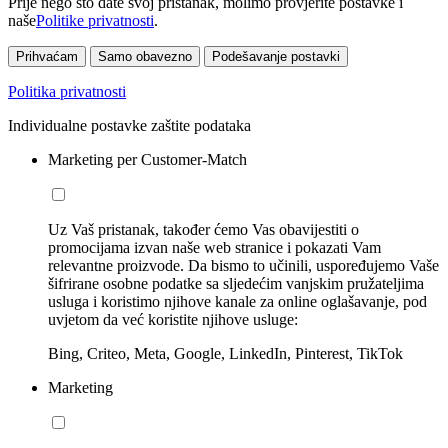
Prije nego što date svoj pristanak, molimo provjerite postavke i
naše
Politike privatnosti
.
Prihvaćam
Samo obavezno
Podešavanje postavki
Politika privatnosti
Individualne postavke zaštite podataka
Marketing per Customer-Match
Uz Vaš pristanak, također ćemo Vas obavijestiti o
promocijama izvan naše web stranice i pokazati Vam
relevantne proizvode. Da bismo to učinili, uspoređujemo Vaše
šifrirane osobne podatke sa sljedećim vanjskim pružateljima
usluga i koristimo njihove kanale za online oglašavanje, pod
uvjetom da već koristite njihove usluge:
Bing, Criteo, Meta, Google, LinkedIn, Pinterest, TikTok
Marketing