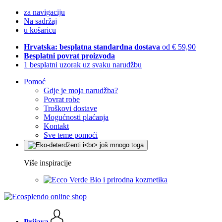
za navigaciju
Na sadržaj
u košaricu
Hrvatska: besplatna standardna dostava
od € 59,90
Besplatni povrat proizvoda
1 besplatni uzorak uz svaku narudžbu
Pomoć
Gdje je moja narudžba?
Povrat robe
Troškovi dostave
Mogućnosti plaćanja
Kontakt
Sve teme pomoći
Više inspiracije
Bio i prirodna kozmetika
Prijava