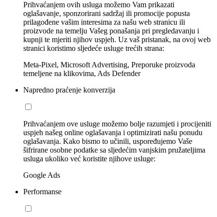
Prihvaćanjem ovih usluga možemo Vam prikazati
oglašavanje, sponzorirani sadržaj ili promocije popusta
prilagođene vašim interesima za našu web stranicu ili
proizvode na temelju Vašeg ponašanja pri pregledavanju i
kupnji te mjeriti njihov uspjeh. Uz vaš pristanak, na ovoj web
stranici koristimo sljedeće usluge trećih strana:
Meta-Pixel, Microsoft Advertising, Preporuke proizvoda
temeljene na klikovima, Ads Defender
Napredno praćenje konverzija
Prihvaćanjem ove usluge možemo bolje razumjeti i procijeniti
uspjeh našeg online oglašavanja i optimizirati našu ponudu
oglašavanja. Kako bismo to učinili, uspoređujemo Vaše
šifrirane osobne podatke sa sljedećim vanjskim pružateljima
usluga ukoliko već koristite njihove usluge:
Google Ads
Performanse