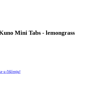
a Kuno Mini Tabs - lemongrass
ke u čišćenju!