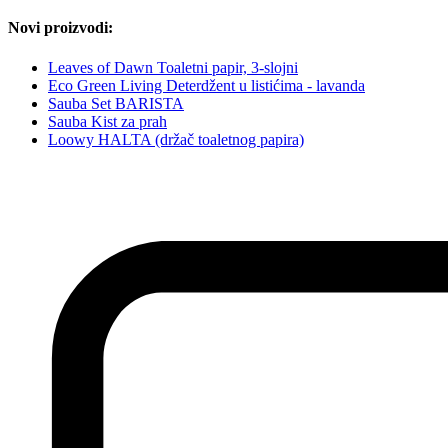
Novi proizvodi:
Leaves of Dawn Toaletni papir, 3-slojni
Eco Green Living Deterdžent u listićima - lavanda
Sauba Set BARISTA
Sauba Kist za prah
Loowy HALTA (držač toaletnog papira)