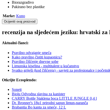
Biorazgradivo
Pakirano bez plastike
Marke:
Kuno
Ocijeniti ovaj proizvod
recenzija na sljedećem jeziku: hrvatski z
Aktualni članci:
Pravilno odvajanje smeća
Kako pravilno čistiti kupaonicu?
Pravilno čišćenje dnevne sobe
Limunska kiselina - multitalent u kućanstvu
Svatko griješi (kod čišćenja) - savjeti za profesionalce i početni
Otkrijte Ecosplendo:
Sonett
Biolu Odvodna slavina za kanister
CARRY Bottle Staklena boca LITTLE JUNGLE 0,4 l
Dr. Bronner's 18u1 prirodni sapun limun-naranča
Brabantia Bo kanta za smeće, 12 L