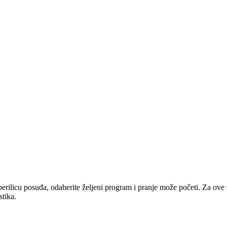
ilicu posuđa, odaberite željeni program i pranje može početi. Za ove sna
stika.