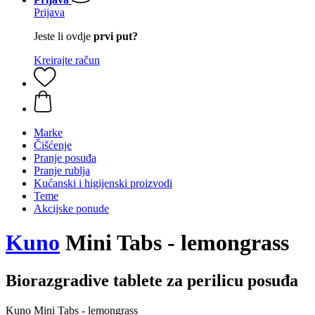
Prijava
Jeste li ovdje
prvi put?
Kreirajte račun
Marke
Čišćenje
Pranje posuđa
Pranje rublja
Kućanski i higijenski proizvodi
Teme
Akcijske ponude
Kuno
Mini Tabs - lemongrass
Biorazgradive tablete za perilicu posuđa
Kuno Mini Tabs - lemongrass