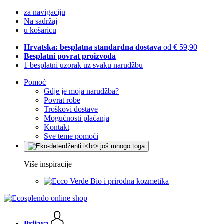
za navigaciju
Na sadržaj
u košaricu
Hrvatska: besplatna standardna dostava
od € 59,90
Besplatni povrat proizvoda
1 besplatni uzorak uz svaku narudžbu
Pomoć
Gdje je moja narudžba?
Povrat robe
Troškovi dostave
Mogućnosti plaćanja
Kontakt
Sve teme pomoći
Više inspiracije
Bio i prirodna kozmetika
Prijava