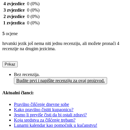
4 zvjezdice
0
(0%)
3 zvjezdice
0
(0%)
2 zvjezdice
0
(0%)
1 zvjezdica
0
(0%)
5
ocjene
hrvatski jezik još nema niti jednu recenziju, ali možete pronaći 4
recenzije na drugim jezicima.
Prikaz
Bez recenzija.
Budite prvi i napišite recenziju za ovaj proizvod.
Aktualni članci:
Pravilno čišćenje dnevne sobe
Kako pravilno čistiti kupaonicu?
Jesmo li previše čisti da bi ostali zdravi?
Koja sredstva za čišćenje trebam?
Lunarni kalendar kao pomoćnik u kućanstvu!