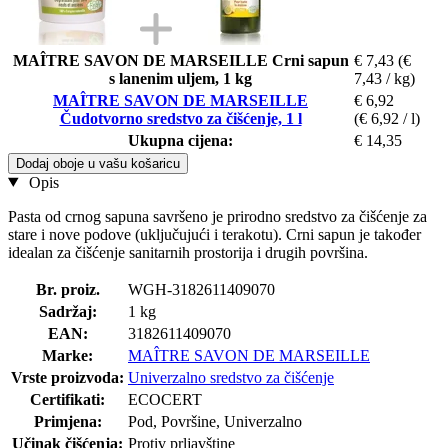
MAÎTRE SAVON DE MARSEILLE Crni sapun
€ 7,43
(€
s lanenim uljem, 1 kg
7,43 / kg)
MAÎTRE SAVON DE MARSEILLE
€ 6,92
Čudotvorno sredstvo za čišćenje, 1 l
(€ 6,92 / l)
Ukupna cijena:
€ 14,35
Dodaj oboje u vašu košaricu
Opis
Pasta od crnog sapuna savršeno je prirodno sredstvo za čišćenje za
stare i nove podove (uključujući i terakotu). Crni sapun je također
idealan za čišćenje sanitarnih prostorija i drugih površina.
Br. proiz.
WGH-3182611409070
Sadržaj:
1 kg
EAN:
3182611409070
Marke:
MAÎTRE SAVON DE MARSEILLE
Vrste proizvoda:
Univerzalno sredstvo za čišćenje
Certifikati:
ECOCERT
Primjena:
Pod, Površine, Univerzalno
Učinak čišćenja:
Protiv prljavštine