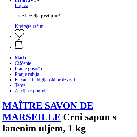
Prijava
Jeste li ovdje
prvi put?
Kreirajte račun
Marke
Čišćenje
Pranje posuđa
Pranje rublja
Kućanski i higijenski proizvodi
Teme
Akcijske ponude
MAÎTRE SAVON DE
MARSEILLE
Crni sapun s
lanenim uljem, 1 kg