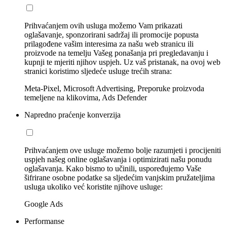
Prihvaćanjem ovih usluga možemo Vam prikazati
oglašavanje, sponzorirani sadržaj ili promocije popusta
prilagođene vašim interesima za našu web stranicu ili
proizvode na temelju Vašeg ponašanja pri pregledavanju i
kupnji te mjeriti njihov uspjeh. Uz vaš pristanak, na ovoj web
stranici koristimo sljedeće usluge trećih strana:
Meta-Pixel, Microsoft Advertising, Preporuke proizvoda
temeljene na klikovima, Ads Defender
Napredno praćenje konverzija
Prihvaćanjem ove usluge možemo bolje razumjeti i procijeniti
uspjeh našeg online oglašavanja i optimizirati našu ponudu
oglašavanja. Kako bismo to učinili, uspoređujemo Vaše
šifrirane osobne podatke sa sljedećim vanjskim pružateljima
usluga ukoliko već koristite njihove usluge:
Google Ads
Performanse