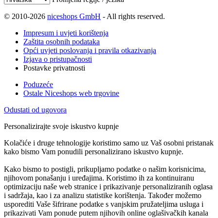
© 2010-2026
niceshops GmbH
- All rights reserved.
Impresum i uvjeti korištenja
Zaštita osobnih podataka
Opći uvjeti poslovanja i pravila otkazivanja
Izjava o pristupačnosti
Postavke privatnosti
Poduzeće
Ostale Niceshops web trgovine
Odustati od ugovora
Personalizirajte svoje iskustvo kupnje
Kolačiće i druge tehnologije koristimo samo uz Vaš osobni pristanak
kako bismo Vam ponudili personalizirano iskustvo kupnje.
Kako bismo to postigli, prikupljamo podatke o našim korisnicima,
njihovom ponašanju i uređajima. Koristimo ih za kontinuiranu
optimizaciju naše web stranice i prikazivanje personaliziranih oglasa
i sadržaja, kao i za analizu statistike korištenja. Također možemo
usporediti Vaše šifrirane podatke s vanjskim pružateljima usluga i
prikazivati Vam ponude putem njihovih online oglašivačkih kanala