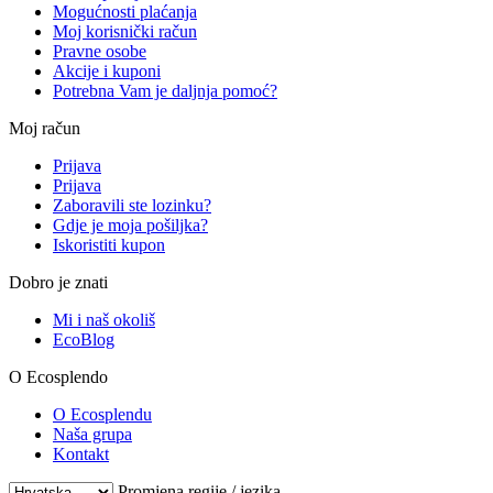
Mogućnosti plaćanja
Moj korisnički račun
Pravne osobe
Akcije i kuponi
Potrebna Vam je daljnja pomoć?
Moj račun
Prijava
Prijava
Zaboravili ste lozinku?
Gdje je moja pošiljka?
Iskoristiti kupon
Dobro je znati
Mi i naš okoliš
EcoBlog
O Ecosplendo
O Ecosplendu
Naša grupa
Kontakt
Promjena regije / jezika