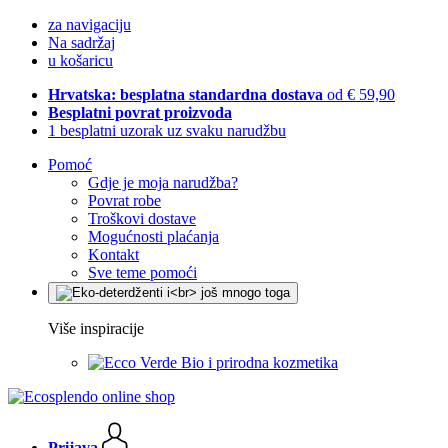
za navigaciju
Na sadržaj
u košaricu
Hrvatska: besplatna standardna dostava
od € 59,90
Besplatni povrat proizvoda
1 besplatni uzorak uz svaku narudžbu
Pomoć
Gdje je moja narudžba?
Povrat robe
Troškovi dostave
Mogućnosti plaćanja
Kontakt
Sve teme pomoći
Više inspiracije
Bio i prirodna kozmetika
Prijava