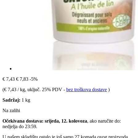
€ 7,43
€ 7,83
-5%
(
€ 7,43 / kg
, uključ. 25% PDV
-
bez troškova dostave
)
Sadržaj:
1 kg
Na zalihi
Očekivana dostava: srijeda, 12. kolovoza
, ako naručite do:
nedjelja do 23:59
.
U našem skladištu ostalo je još samo 27 komada ovog proizvoda.