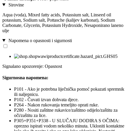
Sirovine
Aqua (voda), Mixed fatty acids, Potassium salt, Linseed oil
potassium, Sodium salt, Pottasche (kalijev karbonat), Sodium
Carbonate, Glycerin, Potassium Hydroxide, Nesaponirano laneno
ulje
Napomena o opasnosti i sigurnosti
Signalano upozorenje: Opasnost
Sigurnosna napomena:
P101 - Ako je potrebna liječnička pomoć pokazati spremnik
ili naljepnicu.
P102 - Čuvati izvan dohvata djece.
P264 - Nakon rukovanja temeljito oprati ruke.
P280 - Nositi zaštitne rukavice/zaštitno odijelo/zaštitu za
oči/zaštitu za lice.
P305+P351+P338 - U SLUČAJU DODIRA S OČIMA:
oprezno ispirati vodom nekoliko minuta. Ukloniti kontaktne