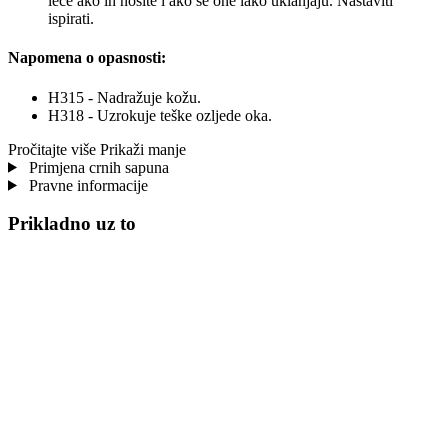
leće ako ih nosite i ako se one lako uklanjaju. Nastaviti
ispirati.
Napomena o opasnosti:
H315 - Nadražuje kožu.
H318 - Uzrokuje teške ozljede oka.
Pročitajte više
Prikaži manje
Primjena crnih sapuna
Pravne informacije
Prikladno uz to