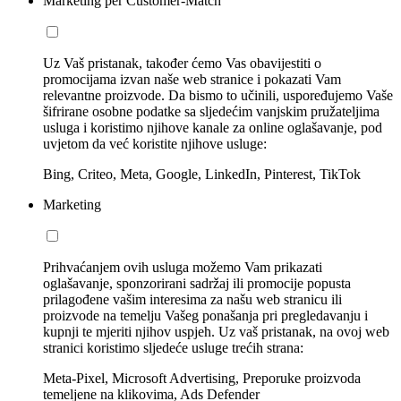
Marketing per Customer-Match
Uz Vaš pristanak, također ćemo Vas obavijestiti o
promocijama izvan naše web stranice i pokazati Vam
relevantne proizvode. Da bismo to učinili, uspoređujemo Vaše
šifrirane osobne podatke sa sljedećim vanjskim pružateljima
usluga i koristimo njihove kanale za online oglašavanje, pod
uvjetom da već koristite njihove usluge:
Bing, Criteo, Meta, Google, LinkedIn, Pinterest, TikTok
Marketing
Prihvaćanjem ovih usluga možemo Vam prikazati
oglašavanje, sponzorirani sadržaj ili promocije popusta
prilagođene vašim interesima za našu web stranicu ili
proizvode na temelju Vašeg ponašanja pri pregledavanju i
kupnji te mjeriti njihov uspjeh. Uz vaš pristanak, na ovoj web
stranici koristimo sljedeće usluge trećih strana:
Meta-Pixel, Microsoft Advertising, Preporuke proizvoda
temeljene na klikovima, Ads Defender