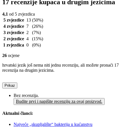
17 recenzije kupaca u drugim jezicima
4,1
od 5 zvjezdica
5 zvjezdice
13
(50%)
4 zvjezdice
7
(26%)
3 zvjezdice
2
(7%)
2 zvjezdice
4
(15%)
1 zvjezdica
0
(0%)
26
ocjene
hrvatski jezik još nema niti jednu recenziju, ali možete pronaći 17
recenzija na drugim jezicima.
Prikaz
Bez recenzija.
Budite prvi i napišite recenziju za ovaj proizvod.
Aktualni članci:
Najveće „skupljalište“ bakterija u kućanstvu