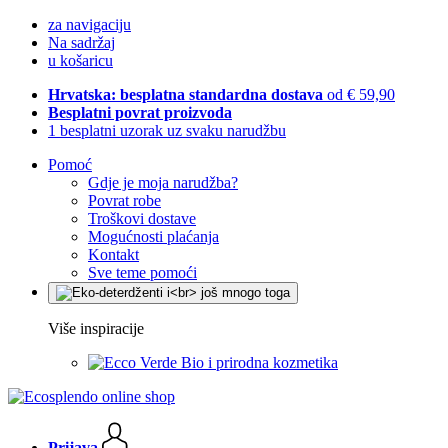
za navigaciju
Na sadržaj
u košaricu
Hrvatska: besplatna standardna dostava
od € 59,90
Besplatni povrat proizvoda
1 besplatni uzorak uz svaku narudžbu
Pomoć
Gdje je moja narudžba?
Povrat robe
Troškovi dostave
Mogućnosti plaćanja
Kontakt
Sve teme pomoći
Više inspiracije
Bio i prirodna kozmetika
Prijava