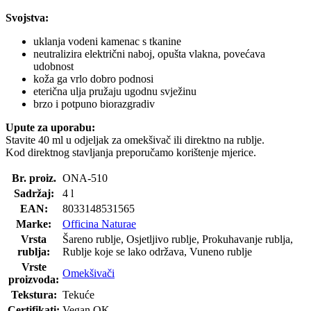
Svojstva:
uklanja vodeni kamenac s tkanine
neutralizira električni naboj, opušta vlakna, povećava
udobnost
koža ga vrlo dobro podnosi
eterična ulja pružaju ugodnu svježinu
brzo i potpuno biorazgradiv
Upute za uporabu:
Stavite 40 ml u odjeljak za omekšivač ili direktno na rublje.
Kod direktnog stavljanja preporučamo korištenje mjerice.
Br. proiz.
ONA-510
Sadržaj:
4 l
EAN:
8033148531565
Marke:
Officina Naturae
Vrsta
Šareno rublje, Osjetljivo rublje, Prokuhavanje rublja,
rublja:
Rublje koje se lako održava, Vuneno rublje
Vrste
Omekšivači
proizvoda:
Tekstura:
Tekuće
Certifikati:
Vegan OK