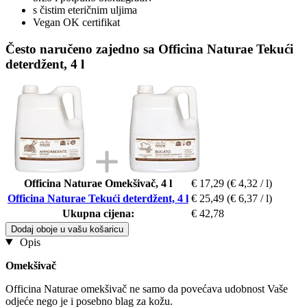
s čistim eteričnim uljima
Vegan OK certifikat
Često naručeno zajedno sa Officina Naturae Tekući
deterdžent, 4 l
Officina Naturae Omekšivač, 4 l
€ 17,29
(€ 4,32 / l)
Officina Naturae Tekući deterdžent, 4 l
€ 25,49
(€ 6,37 / l)
Ukupna cijena:
€ 42,78
Dodaj oboje u vašu košaricu
Opis
Omekšivač
Officina Naturae omekšivač ne samo da povećava udobnost Vaše
odjeće nego je i posebno blag za kožu.