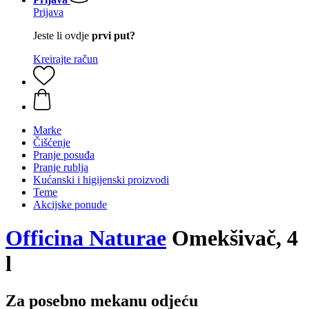
Prijava
Jeste li ovdje
prvi put?
Kreirajte račun
Marke
Čišćenje
Pranje posuđa
Pranje rublja
Kućanski i higijenski proizvodi
Teme
Akcijske ponude
Officina Naturae
Omekšivač, 4
l
Za posebno mekanu odjeću