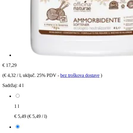
€ 17,29
(
€ 4,32 / l
, uključ. 25% PDV
-
bez troškova dostave
)
Sadržaj:
4 l
1 l
€ 5,49
(€ 5,49 / l)