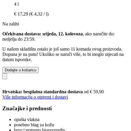
4 l
€ 17,29
(€ 4,32 / l)
Na zalihi
Očekivana dostava: srijeda, 12. kolovoza
, ako naručite do:
nedjelja do 23:59
.
U našem skladištu ostalo je još samo 11 komada ovog proizvoda.
Dopuna je na putu! Ukoliko se naruči više, to bi moglo utjecati na
datum isporuke.
Dodajte u košaricu
Hrvatska: besplatna standardna dostava
od € 59,90
Više informacija o otpremi i dostavi
Značajke i prednosti
opušta vlakna
posebno blag za kožu
brzo i potpuno biorazgradiv