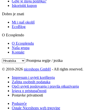
Gdje je moja pošiljka?
Iskoristiti kupon
Dobro je znati
Mi i naš okoliš
EcoBlog
O Ecosplendo
O Ecosplendu
Naša grupa
Kontakt
Promjena regije / jezika
© 2010-2026
niceshops GmbH
- All rights reserved.
Impresum i uvjeti korištenja
Zaštita osobnih podataka
Opći uvjeti poslovanja i pravila otkazivanja
Izjava o pristupačnosti
Postavke privatnosti
Poduzeće
Ostale Niceshops web trgovine