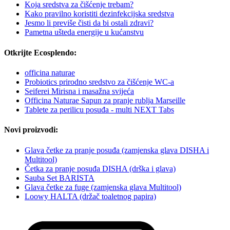
Koja sredstva za čišćenje trebam?
Kako pravilno koristiti dezinfekcijska sredstva
Jesmo li previše čisti da bi ostali zdravi?
Pametna ušteda energije u kućanstvu
Otkrijte Ecosplendo:
officina naturae
Probiotics prirodno sredstvo za čišćenje WC-a
Seiferei Mirisna i masažna svijeća
Officina Naturae Sapun za pranje rublja Marseille
Tablete za perilicu posuđa - multi NEXT Tabs
Novi proizvodi:
Glava četke za pranje posuđa (zamjenska glava DISHA i
Multitool)
Četka za pranje posuđa DISHA (drška i glava)
Sauba Set BARISTA
Glava četke za fuge (zamjenska glava Multitool)
Loowy HALTA (držač toaletnog papira)