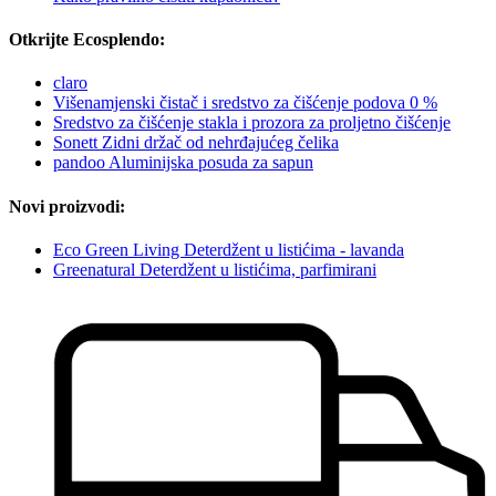
Otkrijte Ecosplendo:
claro
Višenamjenski čistač i sredstvo za čišćenje podova 0 %
Sredstvo za čišćenje stakla i prozora za proljetno čišćenje
Sonett Zidni držač od nehrđajućeg čelika
pandoo Aluminijska posuda za sapun
Novi proizvodi:
Eco Green Living Deterdžent u listićima - lavanda
Greenatural Deterdžent u listićima, parfimirani