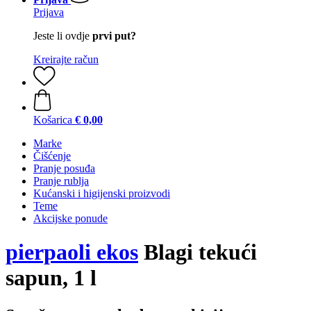
Prijava
Jeste li ovdje
prvi put?
Kreirajte račun
Košarica
€ 0,00
Marke
Čišćenje
Pranje posuđa
Pranje rublja
Kućanski i higijenski proizvodi
Teme
Akcijske ponude
pierpaoli ekos
Blagi tekući
sapun, 1 l