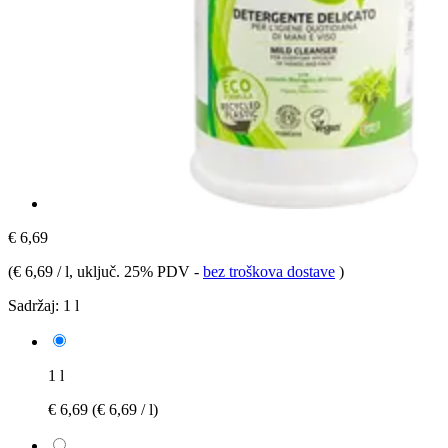
€ 6,69
(
€ 6,69 / l
, uključ. 25% PDV
-
bez troškova dostave
)
Sadržaj:
1 l
1 l
€ 6,69
(€ 6,69 / l)