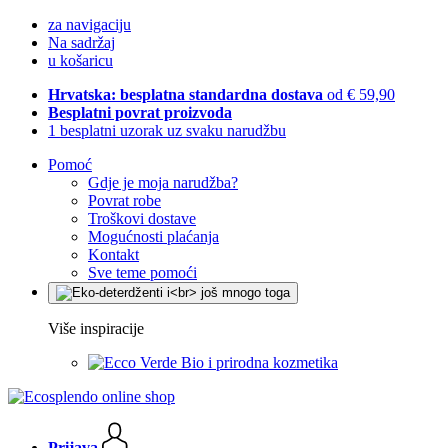
za navigaciju
Na sadržaj
u košaricu
Hrvatska: besplatna standardna dostava
od € 59,90
Besplatni povrat proizvoda
1 besplatni uzorak uz svaku narudžbu
Pomoć
Gdje je moja narudžba?
Povrat robe
Troškovi dostave
Mogućnosti plaćanja
Kontakt
Sve teme pomoći
Više inspiracije
Bio i prirodna kozmetika
Prijava