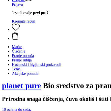
Prijava
Jeste li ovdje
prvi put?
Kreirajte račun
Marke
Čišćenje
Pranje posuđa
Pranje rublja
Kućanski i higijenski proizvodi
Teme
Akcijske ponude
planet pure
Bio sredstvo za pran
Prirodna snaga čišćenja, čuva okoliš i štiti
10 ocjena do sada.