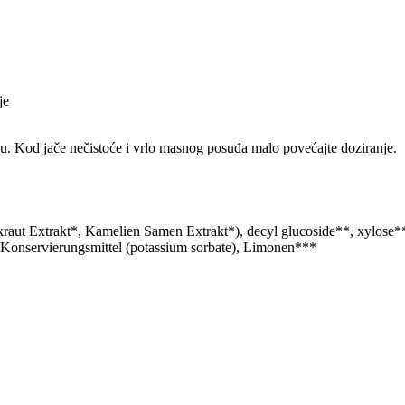
je
odu. Kod jače nečistoće i vrlo masnog posuđa malo povećajte doziranje.
raut Extrakt*, Kamelien Samen Extrakt*), decyl glucoside**, xylose**
, Konservierungsmittel (potassium sorbate), Limonen***