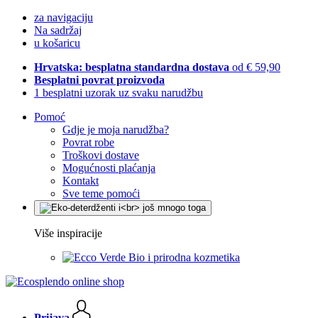
za navigaciju
Na sadržaj
u košaricu
Hrvatska: besplatna standardna dostava
od € 59,90
Besplatni povrat proizvoda
1 besplatni uzorak uz svaku narudžbu
Pomoć
Gdje je moja narudžba?
Povrat robe
Troškovi dostave
Mogućnosti plaćanja
Kontakt
Sve teme pomoći
Više inspiracije
Bio i prirodna kozmetika
Prijava