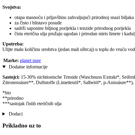
Svojstva:
otapa masnoću i prljavštinu zahvaljujući prirodnoj snazi biljaka
za čisto i blistavo posuđe
sadrži saponine biljnog porijekla i tenzide prirodnog porijekla
čista eterična ulja pružaju ugodan i prirodan miris limete i kadul
Upotreba:
Ulijte malu količinu sredstva (jedan mali uštrcaj) u toplu do vruću v
Marke:
planet pure
Dodatne informacije
Sastojci:
15-30% nichtionische Tenside (Waschnuss Extrakt*, Seifenk
Zitronensäure**, Duftstoffe (Limettenöl*, Salbeiöl*, p-Anissäure**)
*bio
**prirodno
***sastojak čistih eteričnih ulja
Dodaci
Prikladno uz to