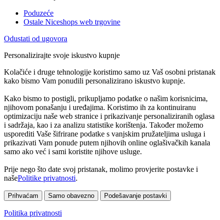
Poduzeće
Ostale Niceshops web trgovine
Odustati od ugovora
Personalizirajte svoje iskustvo kupnje
Kolačiće i druge tehnologije koristimo samo uz Vaš osobni pristanak
kako bismo Vam ponudili personalizirano iskustvo kupnje.
Kako bismo to postigli, prikupljamo podatke o našim korisnicima,
njihovom ponašanju i uređajima. Koristimo ih za kontinuiranu
optimizaciju naše web stranice i prikazivanje personaliziranih oglasa
i sadržaja, kao i za analizu statistike korištenja. Također možemo
usporediti Vaše šifrirane podatke s vanjskim pružateljima usluga i
prikazivati Vam ponude putem njihovih online oglašivačkih kanala
samo ako već i sami koristite njihove usluge.
Prije nego što date svoj pristanak, molimo provjerite postavke i
naše
Politike privatnosti
.
Prihvaćam
Samo obavezno
Podešavanje postavki
Politika privatnosti