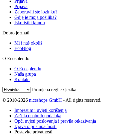
Prijava
Prijava
Zaboravili ste lozinku?
Gdje je moja pošiljka?
Iskoristiti kupon
Dobro je znati
Mi i naš okoliš
EcoBlog
O Ecosplendo
O Ecosplendu
Naša grupa
Kontakt
Promjena regije / jezika
© 2010-2026
niceshops GmbH
- All rights reserved.
Impresum i uvjeti korištenja
Zaštita osobnih podataka
Opći uvjeti poslovanja i pravila otkazivanja
Izjava o pristupačnosti
Postavke privatnosti