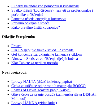
Lunarni kalendar kao pomoćnik u kućanstvu!
Svatko griješi (kod čišćenja) - savjeti za profesionalce i
početnike u čišćenju!
Pametna ušteda energije u kućanstvu
Pravilno odvajanje smeća
Kako pravilno čistiti kupaonicu?
Otkrijte Ecosplendo:
Frosch
FIXITS ljepljive trake - set od 12 komada
Gel koncentrat za uklanjanje kamenca s ciklom
Almawin Sredstvo za čišćenje dječjih bočica
Klar Tablete za perilicu posuđa
Novi proizvodi:
Loowy HALTA (držač toaletnog papira)
Četka za utičnice od prirodnih materijala BOSCO
Leaves of Dawn Toaletni papir, 3-slojni
Glava četke za pranje posuđa (zamjenska glava DISHA i
Multitool)
Loowy HANNA (zidna kuka)