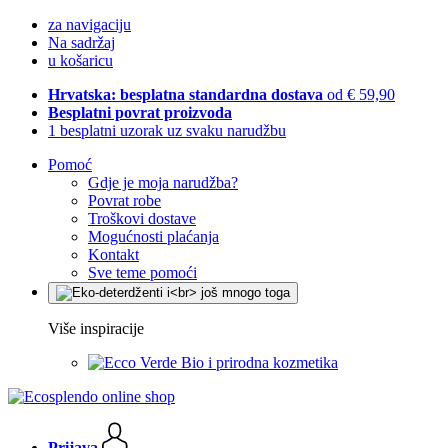
za navigaciju
Na sadržaj
u košaricu
Hrvatska: besplatna standardna dostava
od € 59,90
Besplatni povrat proizvoda
1 besplatni uzorak uz svaku narudžbu
Pomoć
Gdje je moja narudžba?
Povrat robe
Troškovi dostave
Mogućnosti plaćanja
Kontakt
Sve teme pomoći
Više inspiracije
Bio i prirodna kozmetika
Prijava