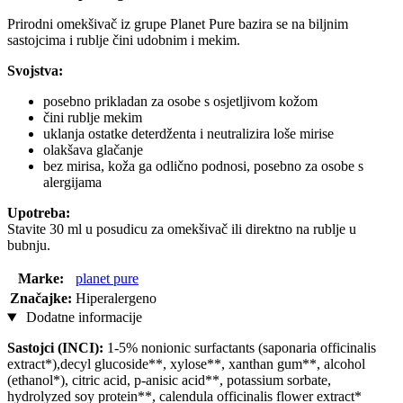
Prirodni omekšivač iz grupe Planet Pure bazira se na biljnim
sastojcima i rublje čini udobnim i mekim.
Svojstva:
posebno prikladan za osobe s osjetljivom kožom
čini rublje mekim
uklanja ostatke deterdženta i neutralizira loše mirise
olakšava glačanje
bez mirisa, koža ga odlično podnosi, posebno za osobe s
alergijama
Upotreba:
Stavite 30 ml u posudicu za omekšivač ili direktno na rublje u
bubnju.
Marke:
planet pure
Značajke:
Hiperalergeno
Dodatne informacije
Sastojci (INCI):
1-5% nonionic surfactants (saponaria officinalis
extract*),decyl glucoside**, xylose**, xanthan gum**, alcohol
(ethanol*), citric acid, p-anisic acid**, potassium sorbate,
hydrolyzed soy protein**, calendula officinalis flower extract*