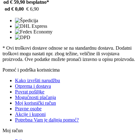
od € 59,90
besplatno*
od € 0,00
€ 6,90
* Ovi troškovi dostave odnose se na standardnu ​​dostavu. Dodatni
troškovi mogu nastati npr. zbog težine, veličine ili svojstava
proizvoda. Ove podatke možete pronaći izravno u opisu proizvoda.
Pomoć i podrška korisnicima
Kako izvršiti narudžbu
Otprema i dostava
Povrat pošiljke
Mogućnosti plaćanja
Moj korisnički račun
Pravne osobe
Akcije i kuponi
Potrebna Vam je daljnja pomoć?
Moj račun