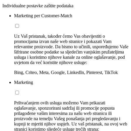
Individualne postavke zaštite podataka
Marketing per Customer-Match
Uz Vaš pristanak, također ćemo Vas obavijestiti o
promocijama izvan naše web stranice i pokazati Vam
relevantne proizvode. Da bismo to učinili, uspoređujemo Vaše
šifrirane osobne podatke sa sljedećim vanjskim pružateljima
usluga i koristimo njihove kanale za online oglašavanje, pod
uvjetom da već koristite njihove usluge:
Bing, Criteo, Meta, Google, LinkedIn, Pinterest, TikTok
Marketing
Prihvaćanjem ovih usluga možemo Vam prikazati
oglašavanje, sponzorirani sadržaj ili promocije popusta
prilagođene vašim interesima za našu web stranicu ili
proizvode na temelju Vašeg ponašanja pri pregledavanju i
kupnji te mjeriti njihov uspjeh. Uz vaš pristanak, na ovoj web
stranici koristimo sljedeće usluge trećih strana: