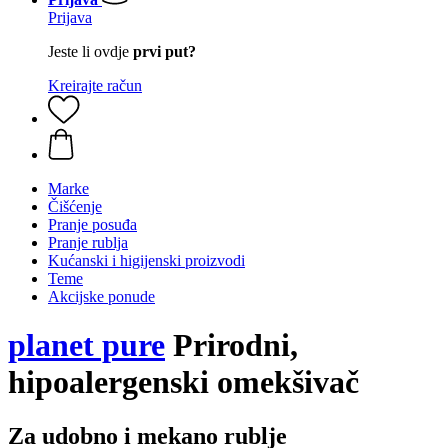
Prijava
Jeste li ovdje
prvi put?
Kreirajte račun
Marke
Čišćenje
Pranje posuđa
Pranje rublja
Kućanski i higijenski proizvodi
Teme
Akcijske ponude
planet pure
Prirodni,
hipoalergenski omekšivač
Za udobno i mekano rublje