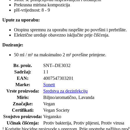
Prekrasna mirisna kompozicija
pH-vrijednost: 8 - 9
Upute za uporabu:
Otopinu spremnu za uporabu raspršite po površini i prebrišite.
Električne uređaje obavezno isključite prije čišćenja.
Doziranje:
50 ml / m² na maksimalno 2 m² površine primjene.
Br. proiz.
SNT--DE3032
Sadržaj:
1 l
EAN:
4007547303201
Marke:
Sonett
Vrste proizvoda:
Sredstva za dezinfekciju
Miris:
Biljno/aromatično, Lavanda
Značajke:
Vegan
Certifikati:
Vegan Society
Svojstvo proizvoda:
Vegansko
Učinak čišćenja:
Protiv bakterija, Protiv plijesni, Protiv virusa
!
Koristite biocidne proizvode s oprezom. Prije upotrebe pažljivo pročit