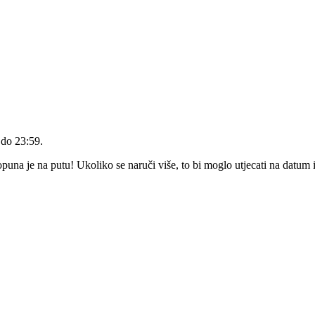
 do 23:59
.
na je na putu! Ukoliko se naruči više, to bi moglo utjecati na datum 