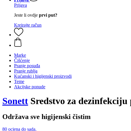
Prijava
Jeste li ovdje
prvi put?
Kreirajte račun
Marke
Čišćenje
Pranje posuđa
Pranje rublja
Kućanski i higijenski proizvodi
Teme
Akcijske ponude
Sonett
Sredstvo za dezinfekciju 
Održava sve higijenski čistim
80 ocjena do sada.