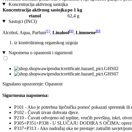
Koncentracija aktivnog sastojka
Koncentracija aktivnog sastojka
po 1 kg
etanol
62,4 g
Sastojci (INCI)
[1]
[1]
[1]
Alcohol, Aqua, Parfum
,
Linalool
,
Limonene
iz kontroliranog organskog uzgoja
Napomena o opasnosti i sigurnosti
Signalano upozorenje: Opasnost
Sigurnosna napomena:
P101 - Ako je potrebna liječnička pomoć pokazati spremnik ili 
P102 - Čuvati izvan dohvata djece.
P210 - Čuvati odvojeno od topline, vrućih površina, iskri, otvor
P305+P351+P338 - U SLUČAJU DODIRA S OČIMA: oprezno ispirati
P337+P313 - Ako nadražaj oka ne prestaje: zatražiti savjet/pomo