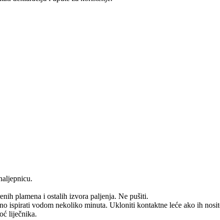
naljepnicu.
enih plamena i ostalih izvora paljenja. Ne pušiti.
 vodom nekoliko minuta. Ukloniti kontaktne leće ako ih nosite i ak
ć liječnika.