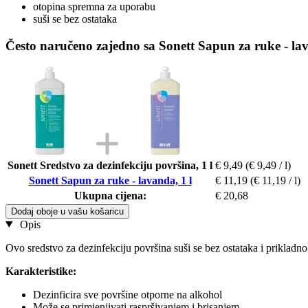
otopina spremna za uporabu
suši se bez ostataka
Često naručeno zajedno sa Sonett Sapun za ruke - lav
Sonett Sredstvo za dezinfekciju površina, 1 l
€ 9,49
(€ 9,49 / l)
Sonett Sapun za ruke - lavanda, 1 l
€ 11,19
(€ 11,19 / l)
Ukupna cijena:
€ 20,68
Dodaj oboje u vašu košaricu
Opis
Ovo sredstvo za dezinfekciju površina suši se bez ostataka i prikladno j
Karakteristike:
Dezinficira sve površine otporne na alkohol
Može se primjenjivati raspršivanjem i brisanjem