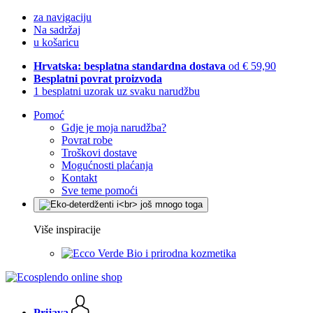
za navigaciju
Na sadržaj
u košaricu
Hrvatska: besplatna standardna dostava
od € 59,90
Besplatni povrat proizvoda
1 besplatni uzorak uz svaku narudžbu
Pomoć
Gdje je moja narudžba?
Povrat robe
Troškovi dostave
Mogućnosti plaćanja
Kontakt
Sve teme pomoći
Više inspiracije
Bio i prirodna kozmetika
Prijava