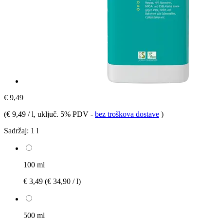
€ 9,49
(
€ 9,49 / l
, uključ. 5% PDV
-
bez troškova dostave
)
Sadržaj:
1 l
100 ml
€ 3,49
(€ 34,90 / l)
500 ml