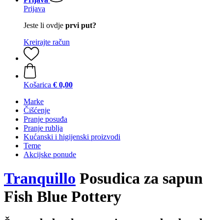
Prijava
Jeste li ovdje
prvi put?
Kreirajte račun
Košarica
€ 0,00
Marke
Čišćenje
Pranje posuđa
Pranje rublja
Kućanski i higijenski proizvodi
Teme
Akcijske ponude
Tranquillo
Posudica za sapun
Fish Blue Pottery