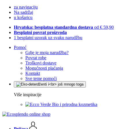
za navigaciju
Na sadržaj
u košaricu
Hrvatska: besplatna standardna dostava
od € 59,90
Besplatni povrat proizvoda
1 besplatni uzorak uz svaku narudžbu
Pomoć
Gdje je moja narudžba?
Povrat robe
Troškovi dostave
Mogućnosti plaćanja
Kontakt
Sve teme pomoći
Više inspiracije
Bio i prirodna kozmetika
Prijava