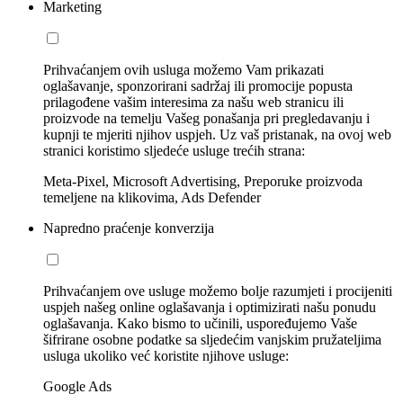
Marketing
Prihvaćanjem ovih usluga možemo Vam prikazati
oglašavanje, sponzorirani sadržaj ili promocije popusta
prilagođene vašim interesima za našu web stranicu ili
proizvode na temelju Vašeg ponašanja pri pregledavanju i
kupnji te mjeriti njihov uspjeh. Uz vaš pristanak, na ovoj web
stranici koristimo sljedeće usluge trećih strana:
Meta-Pixel, Microsoft Advertising, Preporuke proizvoda
temeljene na klikovima, Ads Defender
Napredno praćenje konverzija
Prihvaćanjem ove usluge možemo bolje razumjeti i procijeniti
uspjeh našeg online oglašavanja i optimizirati našu ponudu
oglašavanja. Kako bismo to učinili, uspoređujemo Vaše
šifrirane osobne podatke sa sljedećim vanjskim pružateljima
usluga ukoliko već koristite njihove usluge:
Google Ads