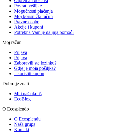
Otprema i dostava
Povrat pošiljke
Mogućnosti plaćanja
Moj korisnički račun
Pravne osobe
Akcije i kuponi
Potrebna Vam je daljnja pomoć?
Moj račun
Prijava
Prijava
Zaboravili ste lozinku?
Gdje je moja pošiljka?
Iskoristiti kupon
Dobro je znati
Mi i naš okoliš
EcoBlog
O Ecosplendo
O Ecosplendu
Naša grupa
Kontakt