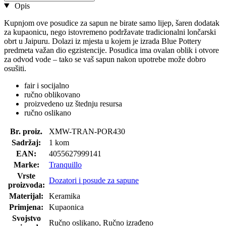
Opis
Kupnjom ove posudice za sapun ne birate samo lijep, šaren dodatak
za kupaonicu, nego istovremeno podržavate tradicionalni lončarski
obrt u Jaipuru. Dolazi iz mjesta u kojem je izrada Blue Pottery
predmeta važan dio egzistencije. Posudica ima ovalan oblik i otvore
za odvod vode – tako se vaš sapun nakon upotrebe može dobro
osušiti.
fair i socijalno
ručno oblikovano
proizvedeno uz štednju resursa
ručno oslikano
Br. proiz.
XMW-TRAN-POR430
Sadržaj:
1 kom
EAN:
4055627999141
Marke:
Tranquillo
Vrste
Dozatori i posude za sapune
proizvoda:
Materijal:
Keramika
Primjena:
Kupaonica
Svojstvo
Ručno oslikano, Ručno izrađeno