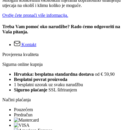
Mnogim konkretnim ekološkim mjerama doprinosimo smanjenju
utjecaja na okoliš i klimu koliko je moguće.
Ovdje ćete pronaći više informacija.
Treba Vam pomoć oko narudžbe? Rado ćemo odgovoriti na
Vaša pitanja.
Kontakt
Provjerena kvaliteta
Sigurna online kupnja
Hrvatska: besplatna standardna dostava
od € 59,90
Besplatni povrat proizvoda
1 besplatni uzorak uz svaku narudžbu
Sigurno plaćanje
SSL šifriranjem
Načini plaćanja
Pouzećem
Predračun