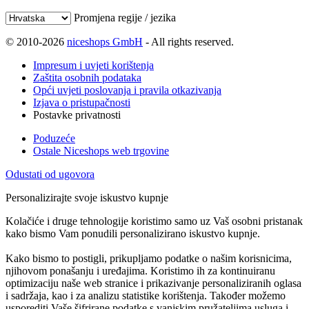
Promjena regije / jezika
© 2010-2026
niceshops GmbH
- All rights reserved.
Impresum i uvjeti korištenja
Zaštita osobnih podataka
Opći uvjeti poslovanja i pravila otkazivanja
Izjava o pristupačnosti
Postavke privatnosti
Poduzeće
Ostale Niceshops web trgovine
Odustati od ugovora
Personalizirajte svoje iskustvo kupnje
Kolačiće i druge tehnologije koristimo samo uz Vaš osobni pristanak
kako bismo Vam ponudili personalizirano iskustvo kupnje.
Kako bismo to postigli, prikupljamo podatke o našim korisnicima,
njihovom ponašanju i uređajima. Koristimo ih za kontinuiranu
optimizaciju naše web stranice i prikazivanje personaliziranih oglasa
i sadržaja, kao i za analizu statistike korištenja. Također možemo
usporediti Vaše šifrirane podatke s vanjskim pružateljima usluga i