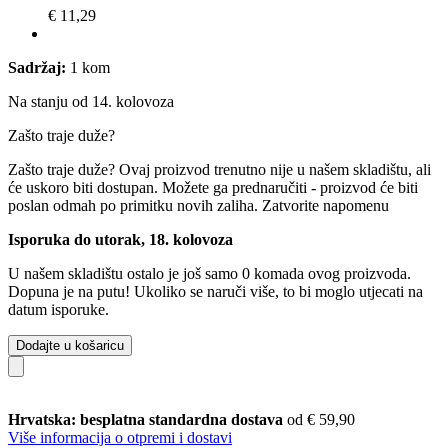
€ 11,29
Sadržaj:
1 kom
Na stanju od 14. kolovoza
Zašto traje duže?
Zašto traje duže?
Ovaj proizvod trenutno nije u našem skladištu, ali
će uskoro biti dostupan. Možete ga prednaručiti - proizvod će biti
poslan odmah po primitku novih zaliha.
Zatvorite napomenu
Isporuka do utorak, 18. kolovoza
U našem skladištu ostalo je još samo 0 komada ovog proizvoda.
Dopuna je na putu! Ukoliko se naruči više, to bi moglo utjecati na
datum isporuke.
Dodajte u košaricu
Hrvatska: besplatna standardna dostava
od € 59,90
Više informacija o otpremi i dostavi