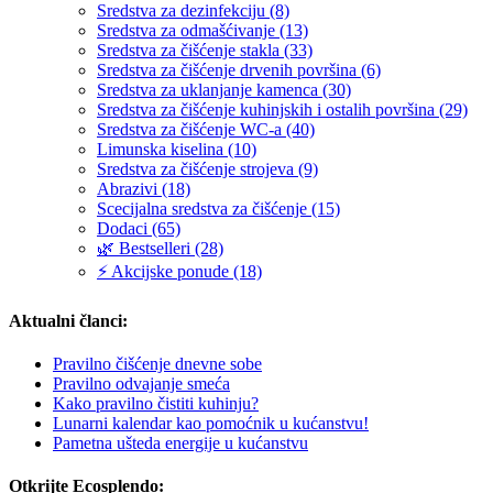
Sredstva za dezinfekciju (8)
Sredstva za odmašćivanje (13)
Sredstva za čišćenje stakla (33)
Sredstva za čišćenje drvenih površina (6)
Sredstva za uklanjanje kamenca (30)
Sredstva za čišćenje kuhinjskih i ostalih površina (29)
Sredstva za čišćenje WC-a (40)
Limunska kiselina (10)
Sredstva za čišćenje strojeva (9)
Abrazivi (18)
Scecijalna sredstva za čišćenje (15)
Dodaci (65)
🌿 Bestselleri (28)
⚡ Akcijske ponude (18)
Aktualni članci:
Pravilno čišćenje dnevne sobe
Pravilno odvajanje smeća
Kako pravilno čistiti kuhinju?
Lunarni kalendar kao pomoćnik u kućanstvu!
Pametna ušteda energije u kućanstvu
Otkrijte Ecosplendo: