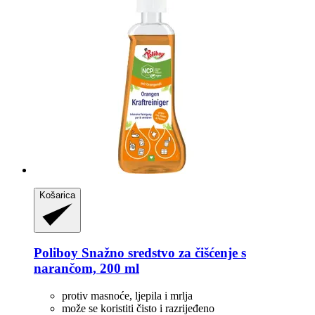
Košarica
Poliboy
Snažno sredstvo za čišćenje s
narančom, 200 ml
protiv masnoće, ljepila i mrlja
može se koristiti čisto i razrijeđeno