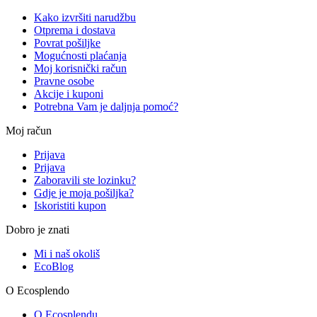
Kako izvršiti narudžbu
Otprema i dostava
Povrat pošiljke
Mogućnosti plaćanja
Moj korisnički račun
Pravne osobe
Akcije i kuponi
Potrebna Vam je daljnja pomoć?
Moj račun
Prijava
Prijava
Zaboravili ste lozinku?
Gdje je moja pošiljka?
Iskoristiti kupon
Dobro je znati
Mi i naš okoliš
EcoBlog
O Ecosplendo
O Ecosplendu