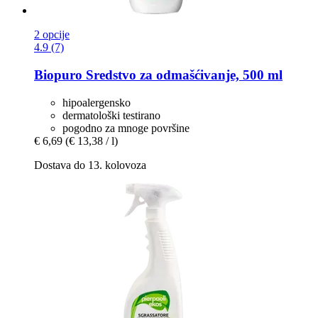
2 opcije
4.9 (7)
Biopuro
Sredstvo za odmašćivanje, 500 ml
hipoalergensko
dermatološki testirano
pogodno za mnoge površine
€ 6,69
(€ 13,38 / l)
Dostava do 13. kolovoza