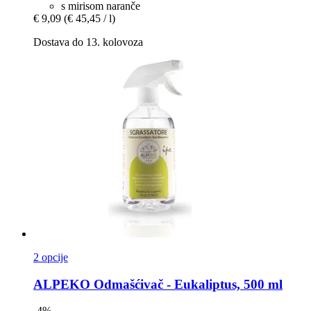
s mirisom naranče
€ 9,09
(€ 45,45 / l)
Dostava do 13. kolovoza
2 opcije
ALPEKO
Odmašćivač -​ Eukaliptus, 500 ml
-4%