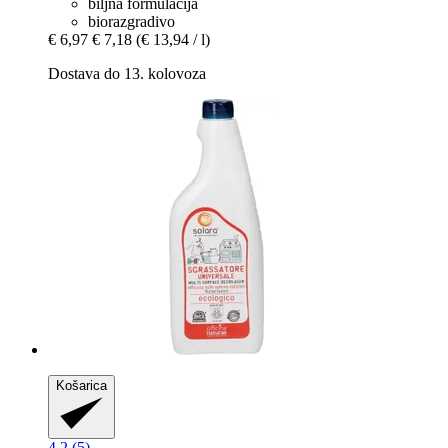
biljna formulacija
biorazgradivo
€ 6,97
€ 7,18
(€ 13,94 / l)
Dostava do 13. kolovoza
Košarica
4.2 (5)