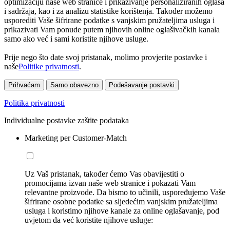
optimizaciju naše web stranice i prikazivanje personaliziranih oglasa
i sadržaja, kao i za analizu statistike korištenja. Također možemo
usporediti Vaše šifrirane podatke s vanjskim pružateljima usluga i
prikazivati Vam ponude putem njihovih online oglašivačkih kanala
samo ako već i sami koristite njihove usluge.
Prije nego što date svoj pristanak, molimo provjerite postavke i
naše
Politike privatnosti
.
Prihvaćam
Samo obavezno
Podešavanje postavki
Politika privatnosti
Individualne postavke zaštite podataka
Marketing per Customer-Match
Uz Vaš pristanak, također ćemo Vas obavijestiti o
promocijama izvan naše web stranice i pokazati Vam
relevantne proizvode. Da bismo to učinili, uspoređujemo Vaše
šifrirane osobne podatke sa sljedećim vanjskim pružateljima
usluga i koristimo njihove kanale za online oglašavanje, pod
uvjetom da već koristite njihove usluge: