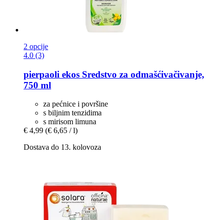
2 opcije
4.0 (3)
pierpaoli ekos
Sredstvo za odmašćivačivanje,
750 ml
za pećnice i površine
s biljnim tenzidima
s mirisom limuna
€ 4,99
(€ 6,65 / l)
Dostava do 13. kolovoza