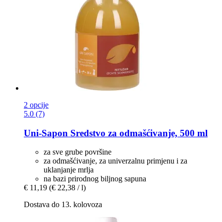
2 opcije
5.0 (7)
Uni-Sapon
Sredstvo za odmašćivanje, 500 ml
za sve grube površine
za odmašćivanje, za univerzalnu primjenu i za
uklanjanje mrlja
na bazi prirodnog biljnog sapuna
€ 11,19
(€ 22,38 / l)
Dostava do 13. kolovoza