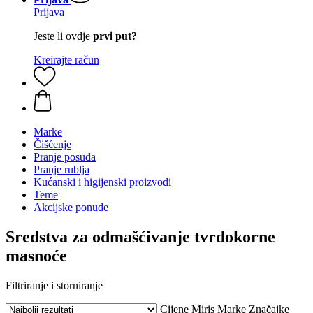
Prijava
Jeste li ovdje
prvi put?
Kreirajte račun
Marke
Čišćenje
Pranje posuđa
Pranje rublja
Kućanski i higijenski proizvodi
Teme
Akcijske ponude
Sredstva za odmašćivanje tvrdokorne
masnoće
Filtriranje i storniranje
Cijene
Miris
Marke
Značajke