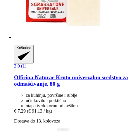
Košarica
3.0 (1)
Officina Naturae
Kruto univerzalno sredstvo za
odmašćivanje, 80 g
za kuhinju, površine i rublje
učinkovito i praktično
otapa tvrdokornu prljavštinu
€ 7,29
(€ 91,13 / kg)
Dostava do 13. kolovoza