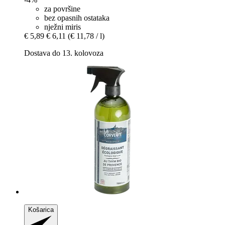
za površine
bez opasnih ostataka
nježni miris
€ 5,89
€ 6,11
(€ 11,78 / l)
Dostava do 13. kolovoza
Košarica