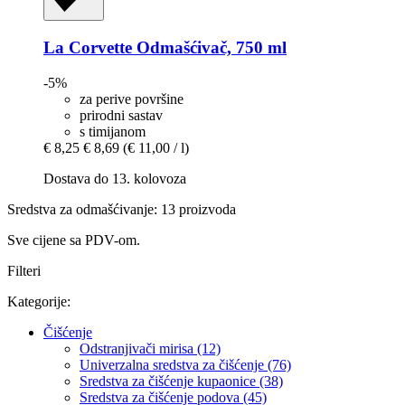
La Corvette
Odmašćivač, 750 ml
-5%
za perive površine
prirodni sastav
s timijanom
€ 8,25
€ 8,69
(€ 11,00 / l)
Dostava do 13. kolovoza
Sredstva za odmašćivanje: 13 proizvoda
Sve cijene sa PDV-om.
Filteri
Kategorije:
Čišćenje
Odstranjivači mirisa (12)
Univerzalna sredstva za čišćenje (76)
Sredstva za čišćenje kupaonice (38)
Sredstva za čišćenje podova (45)