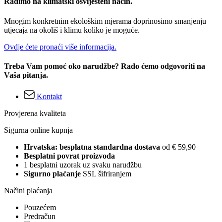
Radimo na klimatski osviješteni način.
Mnogim konkretnim ekološkim mjerama doprinosimo smanjenju
utjecaja na okoliš i klimu koliko je moguće.
Ovdje ćete pronaći više informacija.
Treba Vam pomoć oko narudžbe? Rado ćemo odgovoriti na
Vaša pitanja.
Kontakt
Provjerena kvaliteta
Sigurna online kupnja
Hrvatska: besplatna standardna dostava
od € 59,90
Besplatni povrat proizvoda
1 besplatni uzorak uz svaku narudžbu
Sigurno plaćanje
SSL šifriranjem
Načini plaćanja
Pouzećem
Predračun