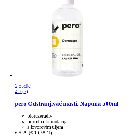
2 opcije
4.7 (7)
pero
Odstranjivač masti, Napuna 500ml
biorazgradiv
prirodna formulacija
s lovorovim uljem
€ 5,29
(€ 10,58 / l)