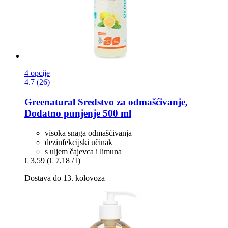
4 opcije
4.7 (26)
Greenatural
Sredstvo za odmašćivanje,
Dodatno punjenje 500 ml
visoka snaga odmašćivanja
dezinfekcijski učinak
s uljem čajevca i limuna
€ 3,59
(€ 7,18 / l)
Dostava do 13. kolovoza