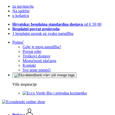
za navigaciju
Na sadržaj
u košaricu
Hrvatska: besplatna standardna dostava
od € 59,90
Besplatni povrat proizvoda
1 besplatni uzorak uz svaku narudžbu
Pomoć
Gdje je moja narudžba?
Povrat robe
Troškovi dostave
Mogućnosti plaćanja
Kontakt
Sve teme pomoći
Više inspiracije
Bio i prirodna kozmetika
Prijava