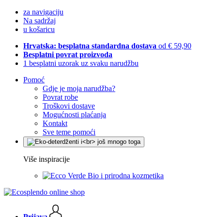
za navigaciju
Na sadržaj
u košaricu
Hrvatska: besplatna standardna dostava
od € 59,90
Besplatni povrat proizvoda
1 besplatni uzorak uz svaku narudžbu
Pomoć
Gdje je moja narudžba?
Povrat robe
Troškovi dostave
Mogućnosti plaćanja
Kontakt
Sve teme pomoći
Više inspiracije
Bio i prirodna kozmetika
Prijava