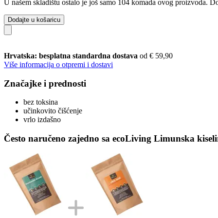
U našem skladištu ostalo je još samo 104 komada ovog proizvoda. Dopu
Dodajte u košaricu
Hrvatska: besplatna standardna dostava
od € 59,90
Više informacija o otpremi i dostavi
Značajke i prednosti
bez toksina
učinkovito čišćenje
vrlo izdašno
Često naručeno zajedno sa ecoLiving Limunska kiseli