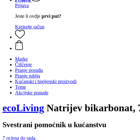
Prijava
Jeste li ovdje
prvi put?
Kreirajte račun
Marke
Čišćenje
Pranje posuđa
Pranje rublja
Kućanski i higijenski proizvodi
Teme
Akcijske ponude
ecoLiving
Natrijev bikarbonat, 
Svestrani pomoćnik u kućanstvu
7 ocjena do sada.