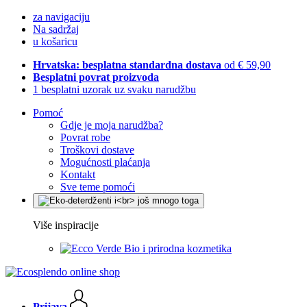
za navigaciju
Na sadržaj
u košaricu
Hrvatska: besplatna standardna dostava
od € 59,90
Besplatni povrat proizvoda
1 besplatni uzorak uz svaku narudžbu
Pomoć
Gdje je moja narudžba?
Povrat robe
Troškovi dostave
Mogućnosti plaćanja
Kontakt
Sve teme pomoći
Više inspiracije
Bio i prirodna kozmetika
Prijava