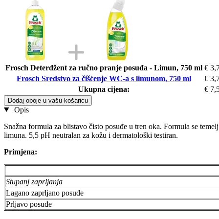
Frosch Deterdžent za ručno pranje posuđa - Limun, 750 ml
€ 3,
Frosch Sredstvo za čišćenje WC-a s limunom, 750 ml
€ 3,
Ukupna cijena:
€ 7,
Dodaj oboje u vašu košaricu
Opis
Snažna formula za blistavo čisto posuđe u tren oka. Formula se temel
limuna. 5,5 pH neutralan za kožu i dermatološki testiran.
Primjena:
Stupanj zaprljanja
Lagano zaprljano posuđe
Prljavo posuđe