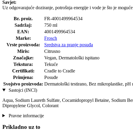
Savjet:
Uz odgovarajuće doziranje, potrošnja energije i vode je što je moguć
Br. proiz.
FR-4001499964534
Sadržaj:
750 ml
EAN:
4001499964534
Marke:
Frosch
Vrste proizvoda:
Sredstva za pranje posuđa
Miris:
Citrusno
Značajke:
Vegan, Dermatološki ispitano
Tekstura:
Tekuće
Certifikati:
Cradle to Cradle
Primjena:
Posuđe
Svojstvo proizvoda:
Dermatološki testirano, Bez mikroplastike, pH 
Sastojci (INCI)
Aqua, Sodium Laureth Sulfate, Cocamidopropyl Betaine, Sodium Ben
Dipropylene Glycol, Colorant
Pravne informacije
Prikladno uz to