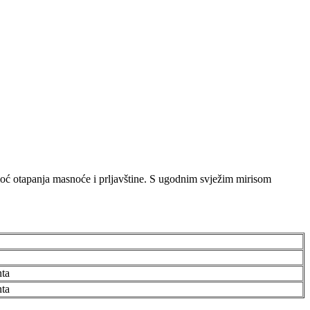
 moć otapanja masnoće i prljavštine. S ugodnim svježim mirisom
nta
nta