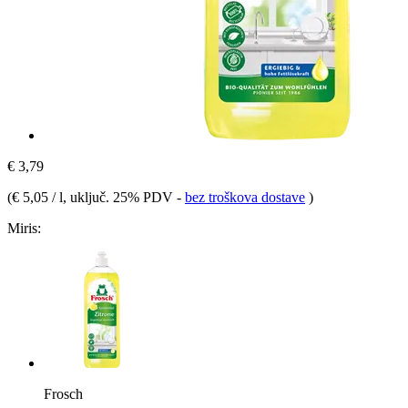
€ 3,79
(
€ 5,05 / l
, uključ. 25% PDV
-
bez troškova dostave
)
Miris:
Frosch