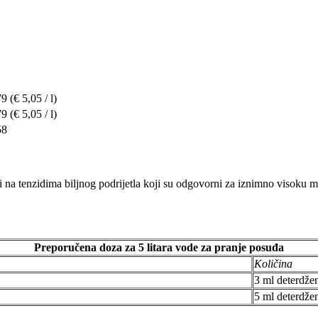
79
(€ 5,05 / l)
79
(€ 5,05 / l)
58
ji na tenzidima biljnog podrijetla koji su odgovorni za iznimno visoku
Preporučena doza za 5 litara vode za pranje posuđa
Količina
3 ml deterdže
5 ml deterdže