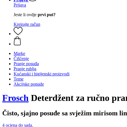
Prijava
Jeste li ovdje
prvi put?
Kreirajte račun
Marke
Čišćenje
Pranje posuđa
Pranje rublja
Kućanski i higijenski proizvodi
Teme
Akcijske ponude
Frosch
Deterdžent za ručno pra
Čisto, sjajno posuđe sa svježim mirisom l
4 ocjena do sada.