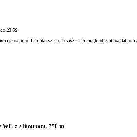
 do 23:59
.
a je na putu! Ukoliko se naruči više, to bi moglo utjecati na datum i
je WC-a s limunom, 750 ml