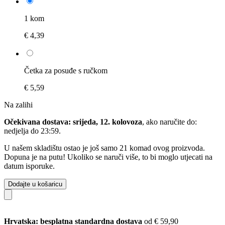
1 kom
€ 4,39
Četka za posuđe s ručkom
€ 5,59
Na zalihi
Očekivana dostava: srijeda, 12. kolovoza
, ako naručite do:
nedjelja do 23:59
.
U našem skladištu ostao je još samo 21 komad ovog proizvoda.
Dopuna je na putu! Ukoliko se naruči više, to bi moglo utjecati na
datum isporuke.
Dodajte u košaricu
Hrvatska: besplatna standardna dostava
od € 59,90