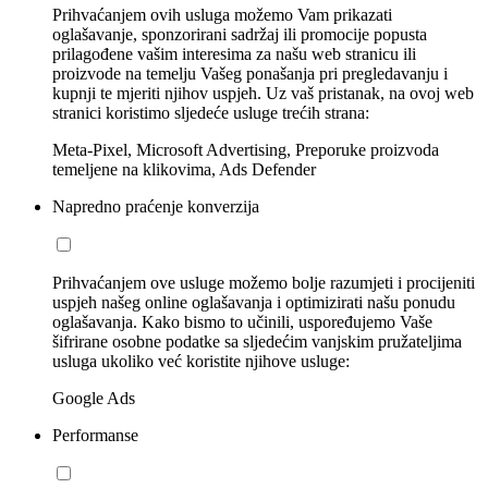
Prihvaćanjem ovih usluga možemo Vam prikazati
oglašavanje, sponzorirani sadržaj ili promocije popusta
prilagođene vašim interesima za našu web stranicu ili
proizvode na temelju Vašeg ponašanja pri pregledavanju i
kupnji te mjeriti njihov uspjeh. Uz vaš pristanak, na ovoj web
stranici koristimo sljedeće usluge trećih strana:
Meta-Pixel, Microsoft Advertising, Preporuke proizvoda
temeljene na klikovima, Ads Defender
Napredno praćenje konverzija
Prihvaćanjem ove usluge možemo bolje razumjeti i procijeniti
uspjeh našeg online oglašavanja i optimizirati našu ponudu
oglašavanja. Kako bismo to učinili, uspoređujemo Vaše
šifrirane osobne podatke sa sljedećim vanjskim pružateljima
usluga ukoliko već koristite njihove usluge:
Google Ads
Performanse