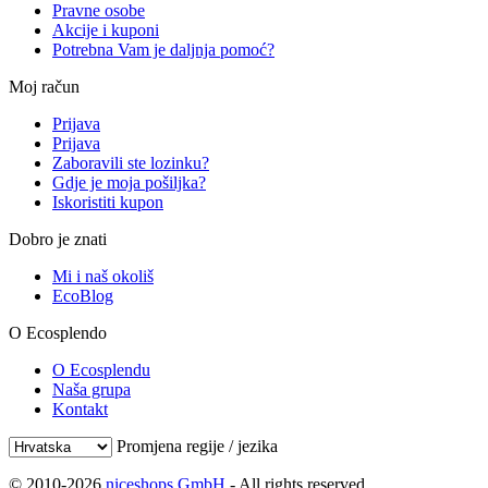
Pravne osobe
Akcije i kuponi
Potrebna Vam je daljnja pomoć?
Moj račun
Prijava
Prijava
Zaboravili ste lozinku?
Gdje je moja pošiljka?
Iskoristiti kupon
Dobro je znati
Mi i naš okoliš
EcoBlog
O Ecosplendo
O Ecosplendu
Naša grupa
Kontakt
Promjena regije / jezika
© 2010-2026
niceshops GmbH
- All rights reserved.