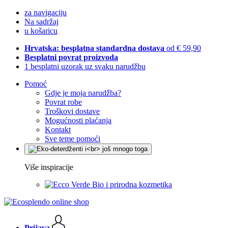
za navigaciju
Na sadržaj
u košaricu
Hrvatska: besplatna standardna dostava
od € 59,90
Besplatni povrat proizvoda
1 besplatni uzorak uz svaku narudžbu
Pomoć
Gdje je moja narudžba?
Povrat robe
Troškovi dostave
Mogućnosti plaćanja
Kontakt
Sve teme pomoći
Više inspiracije
Bio i prirodna kozmetika
Prijava