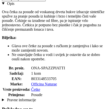
Opis
Ova četka za posuđe od voskanog drveta bukve izbacuje sintetičke
spužve za pranje posuđa iz kuhinje i brzo i temeljito čisti vaše
posuđe. Čekinje su izrađene od fibre, pa je ispiranje vrlo
jednostavno. Četkica je potpuno bez plastike i čak je pogodna za
čišćenje premazanih lonaca i tava.
Bilješka:
Glava ove četke za posuđe s ručkom je zamjenjiva i lako se
može zamijeniti novom.
Ne ostavljajte četku u vodi i uvijek je ostavite da se dobro
osuši nakon upotrebe.
Br. proiz.
ONA-SPAZZPIATTI
Sadržaj:
1 kom
EAN:
8033148533705
Marke:
Officina Naturae
Vrste proizvoda:
Četke
Primjena:
Posuđe
Pravne informacije