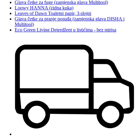
Glava četke za fuge (zamjenska glava Multitool)
Loowy HANNA (zidna kuka)
Leaves of Dawn Toaletni papir, 3-slojni
Glava četke za pranje posuđa (zamjenska glava DISHA i
Multitool)
Eco Green Living Deterdžent u listićima - bez mirisa