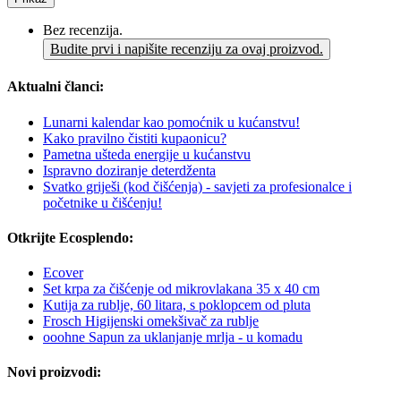
Bez recenzija.
Budite prvi i napišite recenziju za ovaj proizvod.
Aktualni članci:
Lunarni kalendar kao pomoćnik u kućanstvu!
Kako pravilno čistiti kupaonicu?
Pametna ušteda energije u kućanstvu
Ispravno doziranje deterdženta
Svatko griješi (kod čišćenja) - savjeti za profesionalce i
početnike u čišćenju!
Otkrijte Ecosplendo:
Ecover
Set krpa za čišćenje od mikrovlakana 35 x 40 cm
Kutija za rublje, 60 litara, s poklopcem od pluta
Frosch Higijenski omekšivač za rublje
ooohne Sapun za uklanjanje mrlja - u komadu
Novi proizvodi: