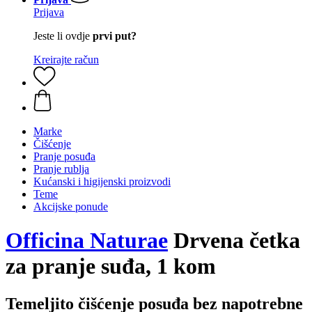
Prijava
Jeste li ovdje
prvi put?
Kreirajte račun
Marke
Čišćenje
Pranje posuđa
Pranje rublja
Kućanski i higijenski proizvodi
Teme
Akcijske ponude
Officina Naturae
Drvena četka
za pranje suđa, 1 kom
Temeljito čišćenje posuđa bez napotrebne