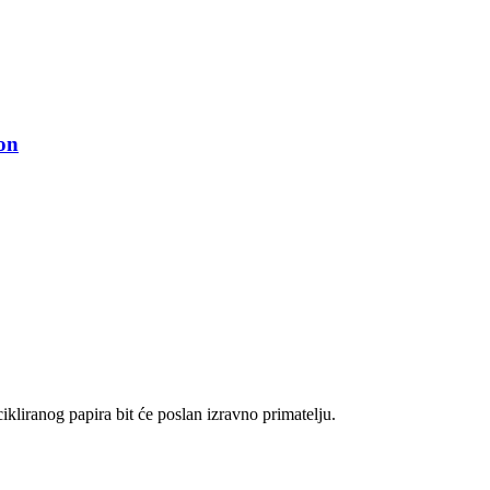
on
cikliranog papira bit će poslan izravno primatelju.