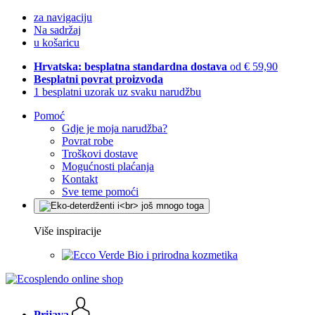
za navigaciju
Na sadržaj
u košaricu
Hrvatska: besplatna standardna dostava
od € 59,90
Besplatni povrat proizvoda
1 besplatni uzorak uz svaku narudžbu
Pomoć
Gdje je moja narudžba?
Povrat robe
Troškovi dostave
Mogućnosti plaćanja
Kontakt
Sve teme pomoći
Više inspiracije
Bio i prirodna kozmetika
Prijava