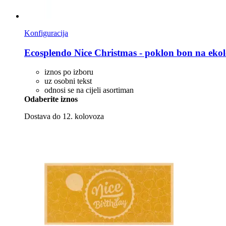
Konfiguracija
Ecosplendo
Nice Christmas -​ poklon bon na eko
iznos po izboru
uz osobni tekst
odnosi se na cijeli asortiman
Odaberite iznos
Dostava do 12. kolovoza