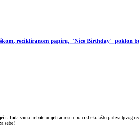
oškom, recikliranom papiru, "Nice Birthday" poklon b
ječi. Tada samo trebate unijeti adresu i bon od ekološki prihvatljivog re
za sebe!