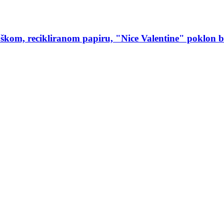
loškom, recikliranom papiru, "Nice Valentine" poklon 