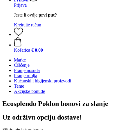
Prijava
Jeste li ovdje
prvi put?
Kreirajte račun
Košarica
€ 0,00
Marke
Čišćenje
Pranje posuđa
Pranje rublja
Kućanski i higijenski proizvodi
Teme
Akcijske ponude
Ecosplendo Poklon bonovi za slanje
Uz održivu opciju dostave!
Filtriranje i storniranje