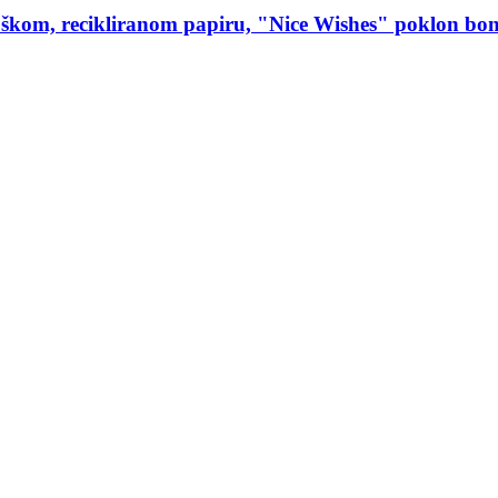
loškom, recikliranom papiru, "Nice Wishes" poklon bo