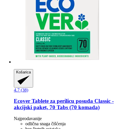
Košarica
4.7 (38)
Ecover
Tablete za perilicu posuđa Classic -​
akcijski paket, 70 Tabs (70 komada)
Najprodavanije
odlična snaga čišćenja
bez štetnih ostataka