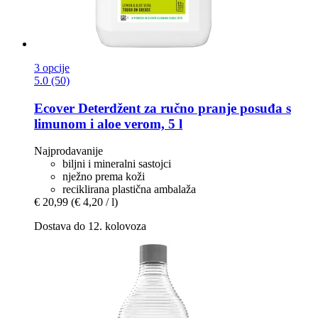
3 opcije
5.0 (50)
Ecover
Deterdžent za ručno pranje posuđa s
limunom i aloe verom, 5 l
Najprodavanije
biljni i mineralni sastojci
nježno prema koži
reciklirana plastična ambalaža
€ 20,99
(€ 4,20 / l)
Dostava do 12. kolovoza