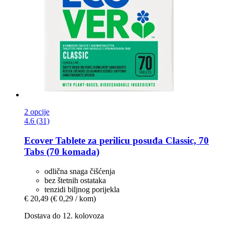
2 opcije
4.6 (31)
Ecover
Tablete za perilicu posuđa Classic, 70
Tabs (70 komada)
odlična snaga čišćenja
bez štetnih ostataka
tenzidi biljnog porijekla
€ 20,49
(€ 0,29 / kom)
Dostava do 12. kolovoza