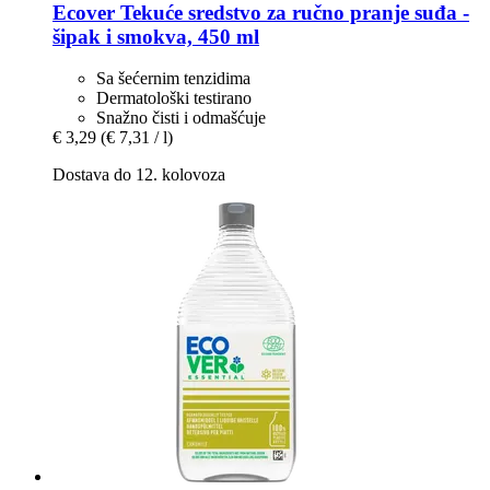
Ecover
Tekuće sredstvo za ručno pranje suđa -​
šipak i smokva, 450 ml
Sa šećernim tenzidima
Dermatološki testirano
Snažno čisti i odmašćuje
€ 3,29
(€ 7,31 / l)
Dostava do 12. kolovoza