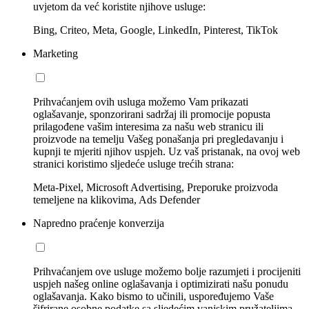
uvjetom da već koristite njihove usluge:
Bing, Criteo, Meta, Google, LinkedIn, Pinterest, TikTok
Marketing
Prihvaćanjem ovih usluga možemo Vam prikazati
oglašavanje, sponzorirani sadržaj ili promocije popusta
prilagođene vašim interesima za našu web stranicu ili
proizvode na temelju Vašeg ponašanja pri pregledavanju i
kupnji te mjeriti njihov uspjeh. Uz vaš pristanak, na ovoj web
stranici koristimo sljedeće usluge trećih strana:
Meta-Pixel, Microsoft Advertising, Preporuke proizvoda
temeljene na klikovima, Ads Defender
Napredno praćenje konverzija
Prihvaćanjem ove usluge možemo bolje razumjeti i procijeniti
uspjeh našeg online oglašavanja i optimizirati našu ponudu
oglašavanja. Kako bismo to učinili, uspoređujemo Vaše
šifrirane osobne podatke sa sljedećim vanjskim pružateljima