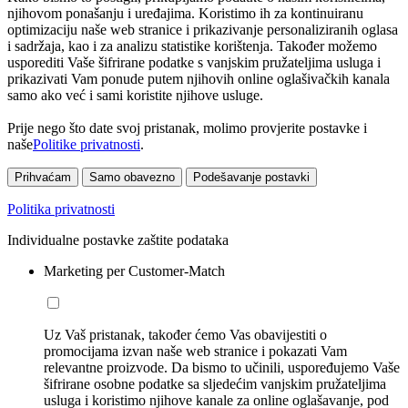
njihovom ponašanju i uređajima. Koristimo ih za kontinuiranu
optimizaciju naše web stranice i prikazivanje personaliziranih oglasa
i sadržaja, kao i za analizu statistike korištenja. Također možemo
usporediti Vaše šifrirane podatke s vanjskim pružateljima usluga i
prikazivati Vam ponude putem njihovih online oglašivačkih kanala
samo ako već i sami koristite njihove usluge.
Prije nego što date svoj pristanak, molimo provjerite postavke i
naše
Politike privatnosti
.
Prihvaćam
Samo obavezno
Podešavanje postavki
Politika privatnosti
Individualne postavke zaštite podataka
Marketing per Customer-Match
Uz Vaš pristanak, također ćemo Vas obavijestiti o
promocijama izvan naše web stranice i pokazati Vam
relevantne proizvode. Da bismo to učinili, uspoređujemo Vaše
šifrirane osobne podatke sa sljedećim vanjskim pružateljima
usluga i koristimo njihove kanale za online oglašavanje, pod