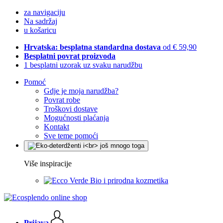
za navigaciju
Na sadržaj
u košaricu
Hrvatska: besplatna standardna dostava
od € 59,90
Besplatni povrat proizvoda
1 besplatni uzorak uz svaku narudžbu
Pomoć
Gdje je moja narudžba?
Povrat robe
Troškovi dostave
Mogućnosti plaćanja
Kontakt
Sve teme pomoći
Više inspiracije
Bio i prirodna kozmetika
Prijava