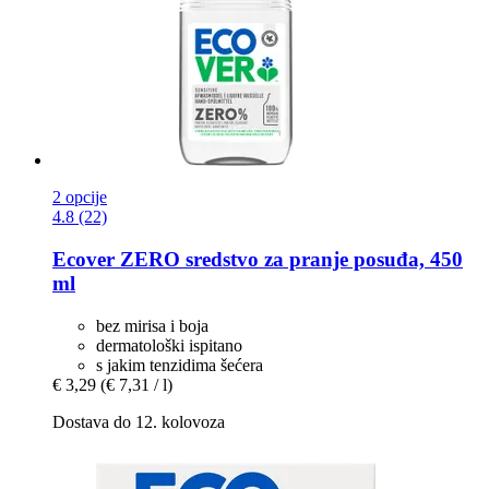
2 opcije
4.8 (22)
Ecover
ZERO sredstvo za pranje posuđa, 450
ml
bez mirisa i boja
dermatološki ispitano
s jakim tenzidima šećera
€ 3,29
(€ 7,31 / l)
Dostava do 12. kolovoza