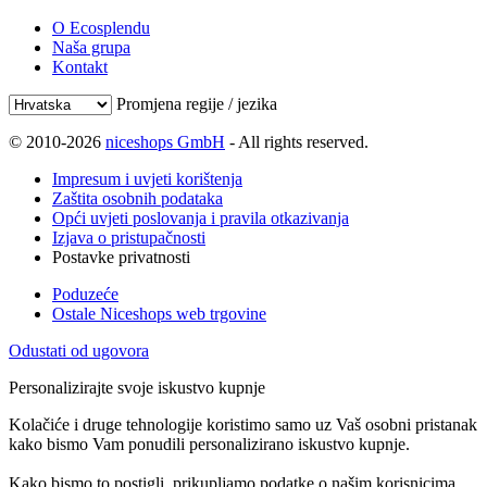
O Ecosplendu
Naša grupa
Kontakt
Promjena regije / jezika
© 2010-2026
niceshops GmbH
- All rights reserved.
Impresum i uvjeti korištenja
Zaštita osobnih podataka
Opći uvjeti poslovanja i pravila otkazivanja
Izjava o pristupačnosti
Postavke privatnosti
Poduzeće
Ostale Niceshops web trgovine
Odustati od ugovora
Personalizirajte svoje iskustvo kupnje
Kolačiće i druge tehnologije koristimo samo uz Vaš osobni pristanak
kako bismo Vam ponudili personalizirano iskustvo kupnje.
Kako bismo to postigli, prikupljamo podatke o našim korisnicima,