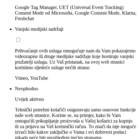
Google Tag Manager, UET (Universal Event Tracking)
Consent Mode od Microsofta, Google Consent Mode, Klarna,
Freshchat
Vanjski medijski sadržaji
Prihvaćanje ovih usluga omogućuje nam da Vam pokazujemo
videozapise ili druge medijske sadržaje koje hostiraju vanjski
pružatelji usluga. Uz Vaš pristanak, na ovoj web stranici
koristimo sljedeće usluge trećih strana:
Vimeo, YouTube
Neophodno
Uvijek aktivno
Tehnički potrebni kolačići osiguravaju samo osnovne funkcije
naše web stranice. Koriste se, na primjer, kako bi Vam
omogućili prikupljanje proizvoda u Vašoj košarici za kupnju
ili za prijavu na Vaš korisnički račun. To znači da nije moguće
izvući bilo kakve zaključke o Vama i svi dobiveni podaci
nikada neće biti proslijeđeni trećim stranama.