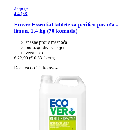
2 opcije
4.4 (38)
Ecover
Essential tablete za perilicu posuđa -​
limun, 1.4 kg (70 komada)
snažne protiv masnoća
biorazgradivi sastojci
vegansko
€ 22,99
(€ 0,33 / kom)
Dostava do 12. kolovoza