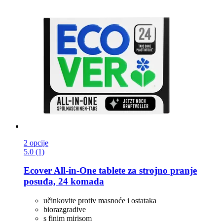
2 opcije
5.0 (1)
Ecover
All-​in-​One tablete za strojno pranje
posuđa, 24 komada
učinkovite protiv masnoće i ostataka
biorazgradive
s finim mirisom