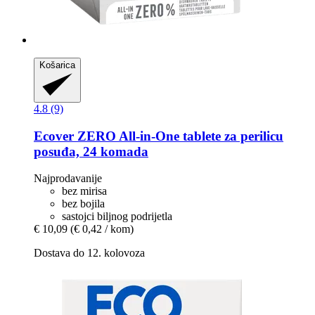
Košarica
4.8 (9)
Ecover
ZERO All-​in-​One tablete za perilicu
posuđa, 24 komada
Najprodavanije
bez mirisa
bez bojila
sastojci biljnog podrijetla
€ 10,09
(€ 0,42 / kom)
Dostava do 12. kolovoza