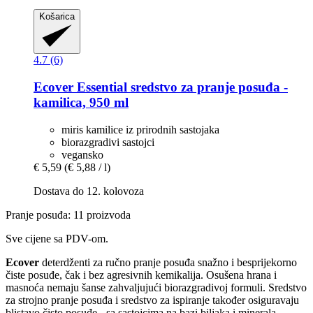
Košarica
4.7 (6)
Ecover
Essential sredstvo za pranje posuđa -​
kamilica, 950 ml
miris kamilice iz prirodnih sastojaka
biorazgradivi sastojci
vegansko
€ 5,59
(€ 5,88 / l)
Dostava do 12. kolovoza
Pranje posuđa: 11 proizvoda
Sve cijene sa PDV-om.
Ecover
deterdženti za ručno pranje posuđa snažno i besprijekorno
čiste posuđe, čak i bez agresivnih kemikalija. Osušena hrana i
masnoća nemaju šanse zahvaljujući biorazgradivoj formuli. Sredstvo
za strojno pranje posuđa i sredstvo za ispiranje također osiguravaju
blistavo čisto posuđe - sa sastojcima na bazi biljaka i minerala.