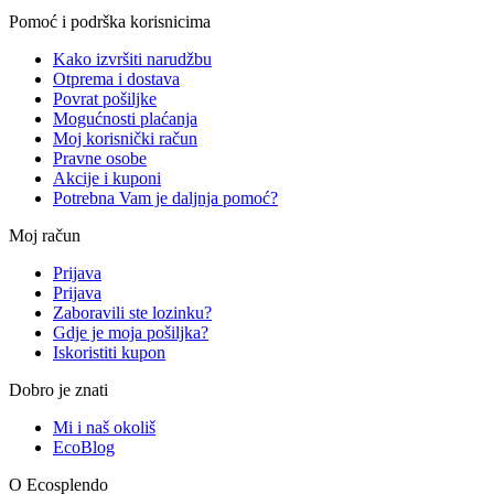
Pomoć i podrška korisnicima
Kako izvršiti narudžbu
Otprema i dostava
Povrat pošiljke
Mogućnosti plaćanja
Moj korisnički račun
Pravne osobe
Akcije i kuponi
Potrebna Vam je daljnja pomoć?
Moj račun
Prijava
Prijava
Zaboravili ste lozinku?
Gdje je moja pošiljka?
Iskoristiti kupon
Dobro je znati
Mi i naš okoliš
EcoBlog
O Ecosplendo