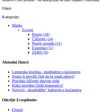
Filteri
Kategorije:
Marke
Ecover
Pranje (18)
Čišćenje (14)
Pranje posuđa (11)
Essential (11)
ZERO (6)
Aktualni članci:
Limunska kiselina - multitalent u kućanstvu
Jesmo li previše čisti da bi ostali zdravi?
Pravilno čišćenje dnevne sobe
Kako pravilno čistiti kupaonicu?
Najveće „skupljalište“ bakterija u kućanstvu
Otkrijte Ecosplendo:
Frosch