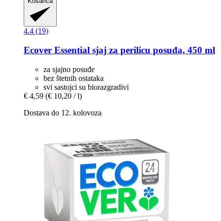
Košarica
4.4 (19)
Ecover
Essential sjaj za perilicu posuđa, 450 ml
za sjajno posuđe
bez štetnih ostataka
svi sastojci su biorazgradivi
€ 4,59
(€ 10,20 / l)
Dostava do 12. kolovoza