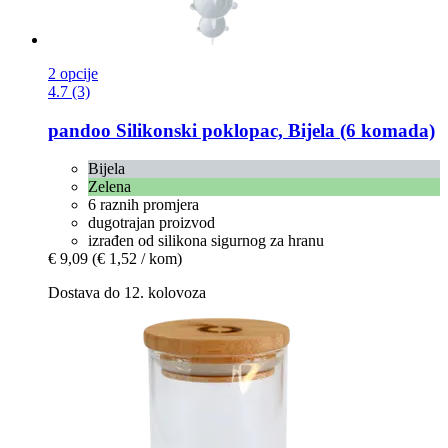
2 opcije
4.7 (3)
pandoo
Silikonski poklopac, Bijela (6 komada)
Bijela
Zelena
6 raznih promjera
dugotrajan proizvod
izrađen od silikona sigurnog za hranu
€ 9,09
(€ 1,52 / kom)
Dostava do 12. kolovoza