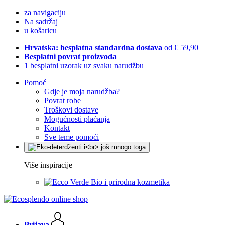
za navigaciju
Na sadržaj
u košaricu
Hrvatska: besplatna standardna dostava
od € 59,90
Besplatni povrat proizvoda
1 besplatni uzorak uz svaku narudžbu
Pomoć
Gdje je moja narudžba?
Povrat robe
Troškovi dostave
Mogućnosti plaćanja
Kontakt
Sve teme pomoći
Više inspiracije
Bio i prirodna kozmetika
Prijava