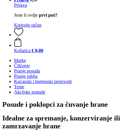
Prijava
Jeste li ovdje
prvi put?
Kreirajte račun
Košarica
€ 0,00
Marke
Čišćenje
Pranje posuđa
Pranje rublja
Kućanski i higijenski proizvodi
Teme
Akcijske ponude
Posude i poklopci za čuvanje hrane
Idealne za spremanje, konzerviranje ili
zamrzavanje hrane