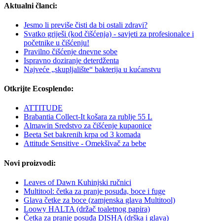
Aktualni članci:
Jesmo li previše čisti da bi ostali zdravi?
Svatko griješi (kod čišćenja) - savjeti za profesionalce i
početnike u čišćenju!
Pravilno čišćenje dnevne sobe
Ispravno doziranje deterdženta
Najveće „skupljalište“ bakterija u kućanstvu
Otkrijte Ecosplendo:
ATTITUDE
Brabantia Collect-It košara za rublje 55 L
Almawin Sredstvo za čišćenje kupaonice
Beeta Set bakrenih krpa od 3 komada
Attitude Sensitive - Omekšivač za bebe
Novi proizvodi:
Leaves of Dawn Kuhinjski ručnici
Multitool: četka za pranje posuđa, boce i fuge
Glava četke za boce (zamjenska glava Multitool)
Loowy HALTA (držač toaletnog papira)
Četka za pranje posuđa DISHA (drška i glava)