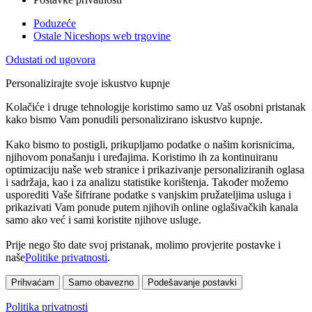
Poduzeće
Ostale Niceshops web trgovine
Odustati od ugovora
Personalizirajte svoje iskustvo kupnje
Kolačiće i druge tehnologije koristimo samo uz Vaš osobni pristanak
kako bismo Vam ponudili personalizirano iskustvo kupnje.
Kako bismo to postigli, prikupljamo podatke o našim korisnicima,
njihovom ponašanju i uređajima. Koristimo ih za kontinuiranu
optimizaciju naše web stranice i prikazivanje personaliziranih oglasa
i sadržaja, kao i za analizu statistike korištenja. Također možemo
usporediti Vaše šifrirane podatke s vanjskim pružateljima usluga i
prikazivati Vam ponude putem njihovih online oglašivačkih kanala
samo ako već i sami koristite njihove usluge.
Prije nego što date svoj pristanak, molimo provjerite postavke i
naše
Politike privatnosti
.
Prihvaćam
Samo obavezno
Podešavanje postavki
Politika privatnosti