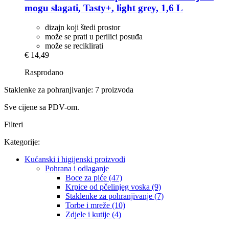
mogu slagati, Tasty+, light grey, 1,6 L
dizajn koji štedi prostor
može se prati u perilici posuđa
može se reciklirati
€ 14,49
Rasprodano
Staklenke za pohranjivanje: 7 proizvoda
Sve cijene sa PDV-om.
Filteri
Kategorije:
Kućanski i higijenski proizvodi
Pohrana i odlaganje
Boce za piće (47)
Krpice od pčelinjeg voska (9)
Staklenke za pohranjivanje (7)
Torbe i mreže (10)
Zdjele i kutije (4)