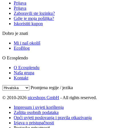
Prijava
Prijava
Zaboravili ste lozinku?
Gdje je moja pošiljka?
Iskoristiti kupon
Dobro je znati
Mi i naš okoliš
EcoBlog
O Ecosplendo
O Ecosplendu
Naša grupa
Kontakt
Promjena regije / jezika
© 2010-2026
niceshops GmbH
- All rights reserved.
Impresum i uvjeti korištenja
Zaštita osobnih podataka
Opći uvjeti poslovanja i pravila otkazivanja
Izjava o pristupačnosti
Postavke privatnosti