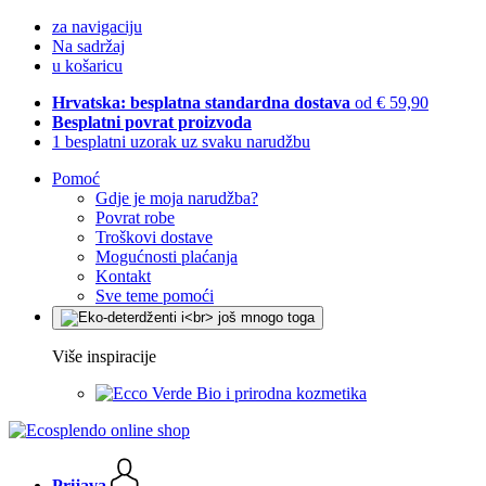
za navigaciju
Na sadržaj
u košaricu
Hrvatska: besplatna standardna dostava
od € 59,90
Besplatni povrat proizvoda
1 besplatni uzorak uz svaku narudžbu
Pomoć
Gdje je moja narudžba?
Povrat robe
Troškovi dostave
Mogućnosti plaćanja
Kontakt
Sve teme pomoći
Više inspiracije
Bio i prirodna kozmetika
Prijava