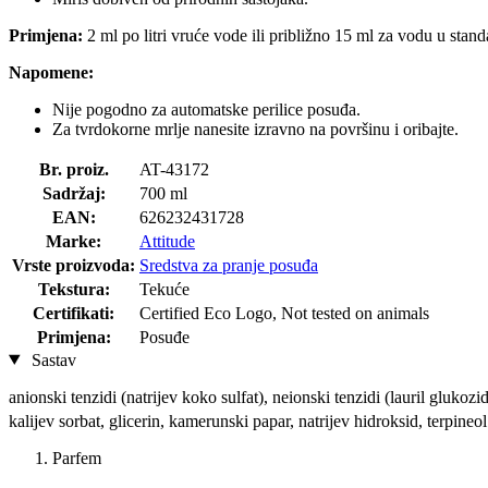
Primjena:
2 ml po litri vruće vode ili približno 15 ml za vodu u sta
Napomene:
Nije pogodno za automatske perilice posuđa.
Za tvrdokorne mrlje nanesite izravno na površinu i oribajte.
Br. proiz.
AT-43172
Sadržaj:
700 ml
EAN:
626232431728
Marke:
Attitude
Vrste proizvoda:
Sredstva za pranje posuđa
Tekstura:
Tekuće
Certifikati:
Certified Eco Logo, Not tested on animals
Primjena:
Posuđe
Sastav
anionski tenzidi (natrijev koko sulfat), neionski tenzidi (lauril glukozi
kalijev sorbat, glicerin, kamerunski papar, natrijev hidroksid, terpineol
Parfem