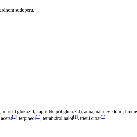
ndardnom sudoperu.
d, miristil glukozid, kaprilil/kapril glukozid), aqua, natrijev klorid, limu
[1]
[1]
[1]
[1]
 acetat
, terpineol
, tetrahidrolinalol
, trietil citrat