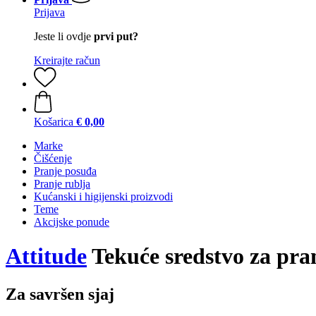
Prijava
Jeste li ovdje
prvi put?
Kreirajte račun
Košarica
€ 0,00
Marke
Čišćenje
Pranje posuđa
Pranje rublja
Kućanski i higijenski proizvodi
Teme
Akcijske ponude
Attitude
Tekuće sredstvo za pra
Za savršen sjaj