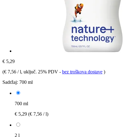
€ 5,29
(
€ 7,56 / l
, uključ. 25% PDV
-
bez troškova dostave
)
Sadržaj:
700 ml
700 ml
€ 5,29
(€ 7,56 / l)
2 l