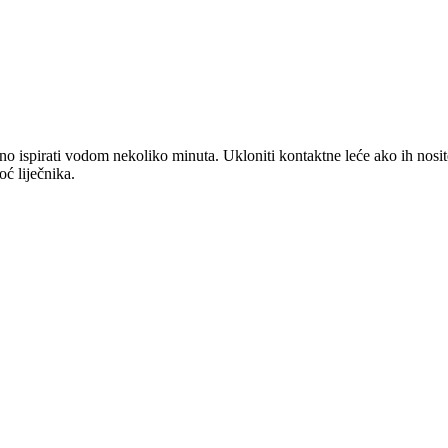
 vodom nekoliko minuta. Ukloniti kontaktne leće ako ih nosite i ak
ć liječnika.