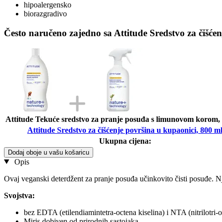
hipoalergensko
biorazgradivo
Često naručeno zajedno sa Attitude Sredstvo za čišće
Attitude Tekuće sredstvo za pranje posuđa s limunovom korom,
Attitude Sredstvo za čišćenje površina u kupaonici, 800 m
Ukupna cijena:
Dodaj oboje u vašu košaricu
Opis
Ovaj veganski deterdžent za pranje posuđa učinkovito čisti posuđe. Nj
Svojstva:
bez EDTA (etilendiamintetra-octena kiselina) i NTA (nitrilotri-o
Miris dobiven od prirodnih sastojaka.