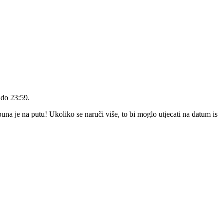
 do 23:59
.
a je na putu! Ukoliko se naruči više, to bi moglo utjecati na datum i