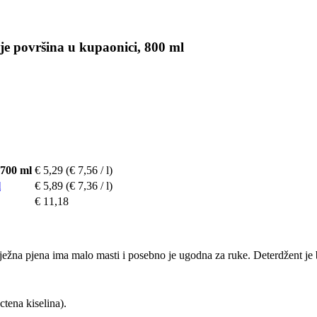
nje površina u kupaonici, 800 ml
 700 ml
€ 5,29
(€ 7,56 / l)
l
€ 5,89
(€ 7,36 / l)
€ 11,18
ežna pjena ima malo masti i posebno je ugodna za ruke. Deterdžent je bio
ctena kiselina).