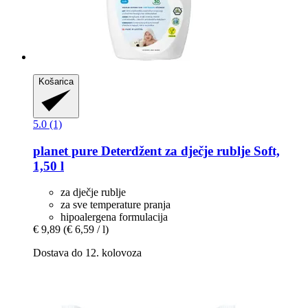
Košarica
5.0 (1)
planet pure
Deterdžent za dječje rublje Soft,
1,50 l
za dječje rublje
za sve temperature pranja
hipoalergena formulacija
€ 9,89
(€ 6,59 / l)
Dostava do 12. kolovoza