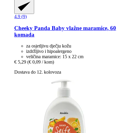
4.9 (9)
Cheeky Panda
Baby vlažne maramice, 60
komada
za osjetljivu dječju kožu
izdržljivo i hipoalergeno
veličina maramice: 15 x 22 cm
€ 5,29
(€ 0,09 / kom)
Dostava do 12. kolovoza