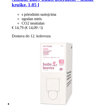
kruške, 1,05 l
s prirodnim sastojcima
ugodan miris
CO2 neutralan
€ 14,79
(€ 14,09 / l)
Dostava do 12. kolovoza