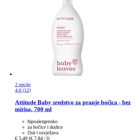
2 opcije
4.6 (12)
Attitude
Baby sredstvo za pranje bočica -​ bez
mirisa, 700 ml
hipoalergensko
za bočice i dudice
čisti i osvježava
€ 5,49
(€ 7,84 / l)