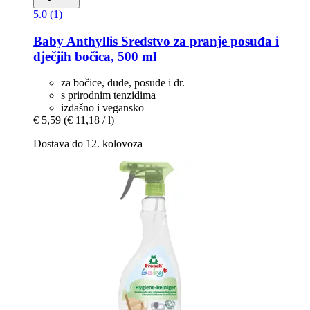
5.0 (1)
Baby Anthyllis
Sredstvo za pranje posuđa i
dječjih bočica, 500 ml
za bočice, dude, posuđe i dr.
s prirodnim tenzidima
izdašno i vegansko
€ 5,59
(€ 11,18 / l)
Dostava do 12. kolovoza