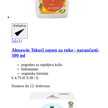
Košarica
5.0 (1)
Almawin
Tekući sapun za ruke -​ narančasti,
500 ml
pogodno za osjetljivu kožu
hidratantno
veganska formula
€ 4,79
(€ 9,58 / l)
Dostava do 12. kolovoza