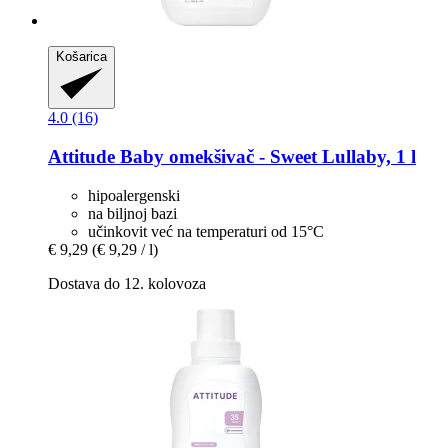
Košarica
4.0 (16)
Attitude
Baby omekšivač -​ Sweet Lullaby, 1 l
hipoalergenski
na biljnoj bazi
učinkovit već na temperaturi od 15°C
€ 9,29
(€ 9,29 / l)
Dostava do 12. kolovoza