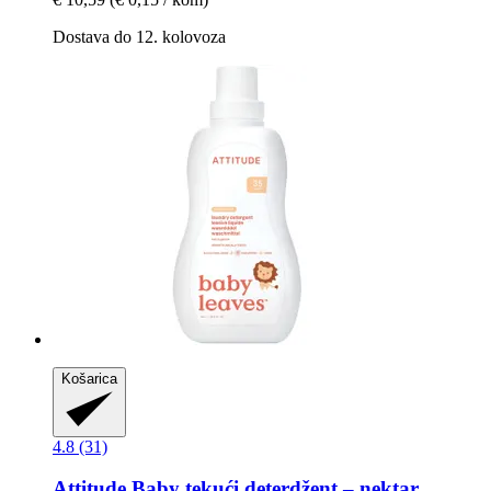
Dostava do 12. kolovoza
Košarica
4.8 (31)
Attitude
Baby tekući deterdžent – nektar