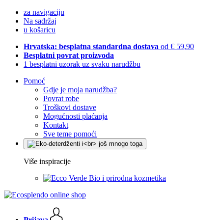
za navigaciju
Na sadržaj
u košaricu
Hrvatska: besplatna standardna dostava
od € 59,90
Besplatni povrat proizvoda
1 besplatni uzorak uz svaku narudžbu
Pomoć
Gdje je moja narudžba?
Povrat robe
Troškovi dostave
Mogućnosti plaćanja
Kontakt
Sve teme pomoći
Više inspiracije
Bio i prirodna kozmetika
Prijava