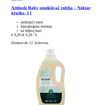
Attitude
Baby omekšivač rublja – Nektar
kruške, 1 l
umirujući miris
hipoalergena formula
na biljnoj bazi
€ 9,29
(€ 9,29 / l)
Dostava do 12. kolovoza