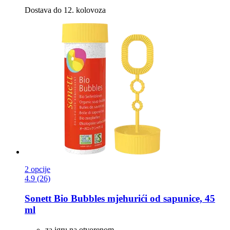
Dostava do 12. kolovoza
2 opcije
4.9 (26)
Sonett
Bio Bubbles mjehurići od sapunice, 45
ml
za igru na otvorenom