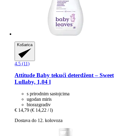
Košarica
4.5 (11)
Attitude
Baby tekući deterdžent – Sweet
Lullaby, 1,04 l
s prirodnim sastojcima
ugodan miris
biorazgradiv
€ 14,79
(€ 14,22 / l)
Dostava do 12. kolovoza