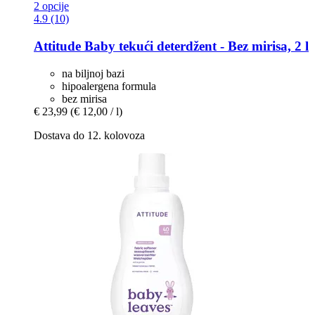
2 opcije
4.9 (10)
Attitude
Baby tekući deterdžent -​ Bez mirisa, 2 l
na biljnoj bazi
hipoalergena formula
bez mirisa
€ 23,99
(€ 12,00 / l)
Dostava do 12. kolovoza