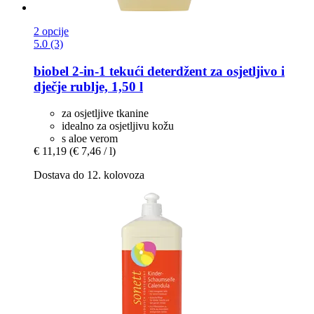
2 opcije
5.0 (3)
biobel
2-​in-​1 tekući deterdžent za osjetljivo i
dječje rublje, 1,50 l
za osjetljive tkanine
idealno za osjetljivu kožu
s aloe verom
€ 11,19
(€ 7,46 / l)
Dostava do 12. kolovoza