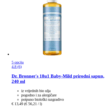
5 opcija
4.8 (6)
Dr. Bronner's
18u1 Baby-​Mild prirodni sapun,
240 ml
iz vrijednih bio ulja
pogodno i za alergičare
potpuno biološki razgradivo
€ 13,49
(€ 56,21 / l)