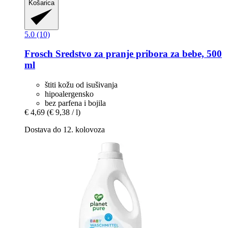
Košarica
5.0 (10)
Frosch
Sredstvo za pranje pribora za bebe, 500
ml
štiti kožu od isušivanja
hipoalergensko
bez parfena i bojila
€ 4,69
(€ 9,38 / l)
Dostava do 12. kolovoza