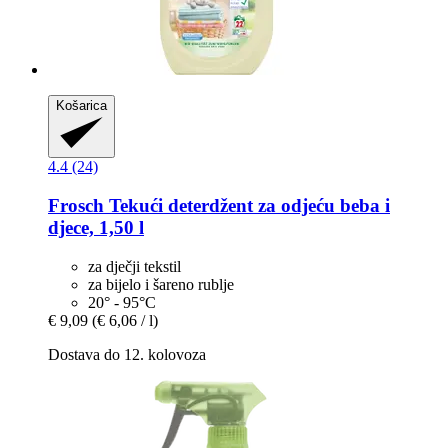
Košarica
4.4 (24)
Frosch
Tekući deterdžent za odjeću beba i
djece, 1,50 l
za dječji tekstil
za bijelo i šareno rublje
20° - 95°C
€ 9,09
(€ 6,06 / l)
Dostava do 12. kolovoza