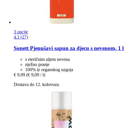
3 opcije
4.1 (27)
Sonett
Pjenušavi sapun za djecu s nevenom, 1 l
s eteričnim uljem nevena
nježno pranje
100% iz organskog uzgoja
€ 9,09
(€ 9,09 / l)
Dostava do 12. kolovoza