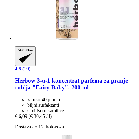
Košarica
4.8 (19)
Herbow
3-​u-​1 koncentrat parfema za pranje
rublja "Fairy Baby", 200 ml
za oko 40 pranja
biljni surfaktanti
s mirisom kamilice
€ 6,09
(€ 30,45 / l)
Dostava do 12. kolovoza