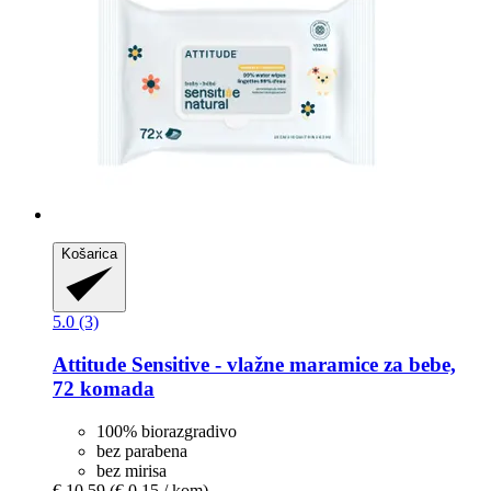
Košarica
5.0 (3)
Attitude
Sensitive -​ vlažne maramice za bebe,
72 komada
100% biorazgradivo
bez parabena
bez mirisa
€ 10,59
(€ 0,15 / kom)