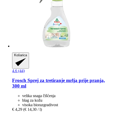
Košarica
4.6 (44)
Frosch
Sprej za tretiranje mrlja prije pranja,
300 ml
velika snaga čišćenja
blag za kožu
visoka biorazgradivost
€ 4,29
(€ 14,30 / l)