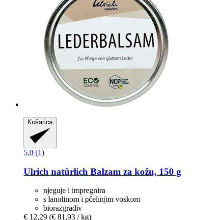
Košarica
5.0 (1)
Ulrich natürlich
Balzam za kožu, 150 g
njeguje i impregnira
s lanolinom i pčelinjim voskom
biorazgradiv
€ 12,29
(€ 81,93 / kg)