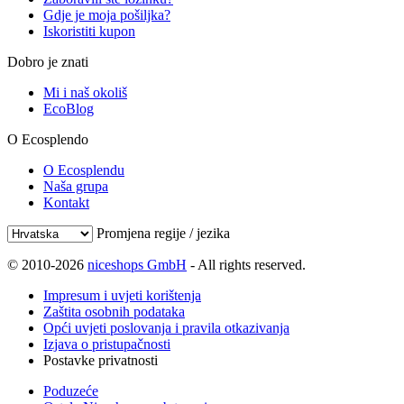
Gdje je moja pošiljka?
Iskoristiti kupon
Dobro je znati
Mi i naš okoliš
EcoBlog
O Ecosplendo
O Ecosplendu
Naša grupa
Kontakt
Promjena regije / jezika
© 2010-2026
niceshops GmbH
- All rights reserved.
Impresum i uvjeti korištenja
Zaštita osobnih podataka
Opći uvjeti poslovanja i pravila otkazivanja
Izjava o pristupačnosti
Postavke privatnosti
Poduzeće