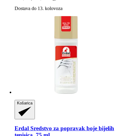
Dostava do 13. kolovoza
Košarica
Erdal
Sredstvo za popravak boje bijelih
tenisica, 75 ml