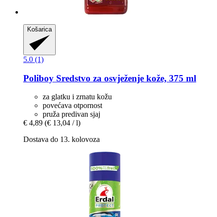
Košarica
5.0 (1)
Poliboy
Sredstvo za osvježenje kože, 375 ml
za glatku i zrnatu kožu
povećava otpornost
pruža predivan sjaj
€ 4,89
(€ 13,04 / l)
Dostava do 13. kolovoza