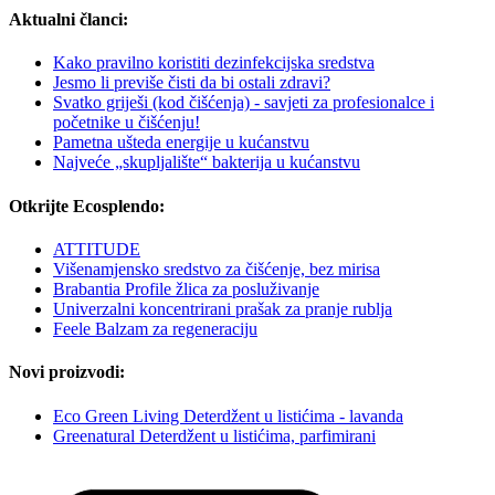
Aktualni članci:
Kako pravilno koristiti dezinfekcijska sredstva
Jesmo li previše čisti da bi ostali zdravi?
Svatko griješi (kod čišćenja) - savjeti za profesionalce i
početnike u čišćenju!
Pametna ušteda energije u kućanstvu
Najveće „skupljalište“ bakterija u kućanstvu
Otkrijte Ecosplendo:
ATTITUDE
Višenamjensko sredstvo za čišćenje, bez mirisa
Brabantia Profile žlica za posluživanje
Univerzalni koncentrirani prašak za pranje rublja
Feele Balzam za regeneraciju
Novi proizvodi:
Eco Green Living Deterdžent u listićima - lavanda
Greenatural Deterdžent u listićima, parfimirani