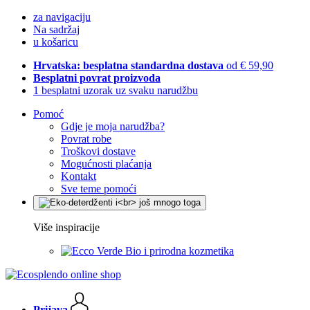
za navigaciju
Na sadržaj
u košaricu
Hrvatska: besplatna standardna dostava
od € 59,90
Besplatni povrat proizvoda
1 besplatni uzorak uz svaku narudžbu
Pomoć
Gdje je moja narudžba?
Povrat robe
Troškovi dostave
Mogućnosti plaćanja
Kontakt
Sve teme pomoći
Više inspiracije
Bio i prirodna kozmetika
Prijava