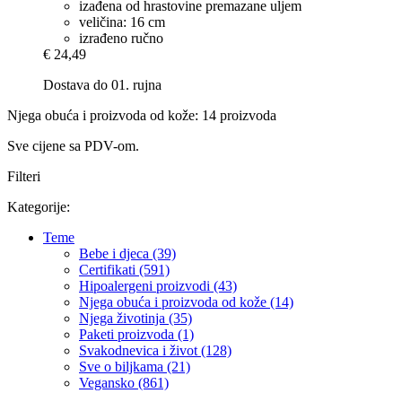
izađena od hrastovine premazane uljem
veličina: 16 cm
izrađeno ručno
€ 24,49
Dostava do 01. rujna
Njega obuća i proizvoda od kože: 14 proizvoda
Sve cijene sa PDV-om.
Filteri
Kategorije:
Teme
Bebe i djeca (39)
Certifikati (591)
Hipoalergeni proizvodi (43)
Njega obuća i proizvoda od kože (14)
Njega životinja (35)
Paketi proizvoda (1)
Svakodnevica i život (128)
Sve o biljkama (21)
Vegansko (861)