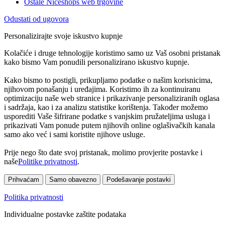
Ostale Niceshops web trgovine
Odustati od ugovora
Personalizirajte svoje iskustvo kupnje
Kolačiće i druge tehnologije koristimo samo uz Vaš osobni pristanak
kako bismo Vam ponudili personalizirano iskustvo kupnje.
Kako bismo to postigli, prikupljamo podatke o našim korisnicima,
njihovom ponašanju i uređajima. Koristimo ih za kontinuiranu
optimizaciju naše web stranice i prikazivanje personaliziranih oglasa
i sadržaja, kao i za analizu statistike korištenja. Također možemo
usporediti Vaše šifrirane podatke s vanjskim pružateljima usluga i
prikazivati Vam ponude putem njihovih online oglašivačkih kanala
samo ako već i sami koristite njihove usluge.
Prije nego što date svoj pristanak, molimo provjerite postavke i
naše
Politike privatnosti
.
Prihvaćam
Samo obavezno
Podešavanje postavki
Politika privatnosti
Individualne postavke zaštite podataka