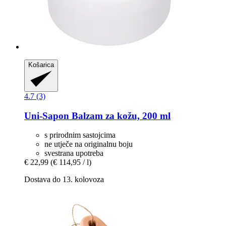
Košarica
4.7 (3)
Uni-Sapon
Balzam za kožu, 200 ml
s prirodnim sastojcima
ne utječe na originalnu boju
svestrana upotreba
€ 22,99
(€ 114,95 / l)
Dostava do 13. kolovoza