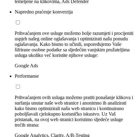
temeljene na klikovima, Ads Defender
Napredno praćenje konverzija
Prihvaćanjem ove usluge možemo bolje razumjeti i procijeniti
uspjeh našeg online oglašavanja i optimizirati našu ponudu
oglašavanja. Kako bismo to učinili, uspoređujemo Vaše
šifrirane osobne podatke sa sljedećim vanjskim pružateljima
usluga ukoliko već koristite njihove usluge:
Google Ads
Performanse
Prihvaćanjem ovih usluga možemo pratiti ponašanje klikova i
surfanja unutar naše web stranice i anonimno ih analizirati
kako bismo optimizirali našu web stranicu i kontinuirano
poboljšavali cjelokupno korisničko iskustvo. Uz Vaš
pristanak, na ovoj web stranici koristimo sljedeće usluge
trećih strana:
Google Analytics, Clarity, A/B-Testing