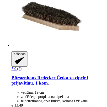
Košarica
5.0 (2)
Bürstenhaus Redecker
Četka za cipele i
prljavštinu, 1 kom.
veličina: 19 cm
za čišćenje potplata na cipelama
iz netretiranog drva bukve, kokosa i vlakana
€ 13,49